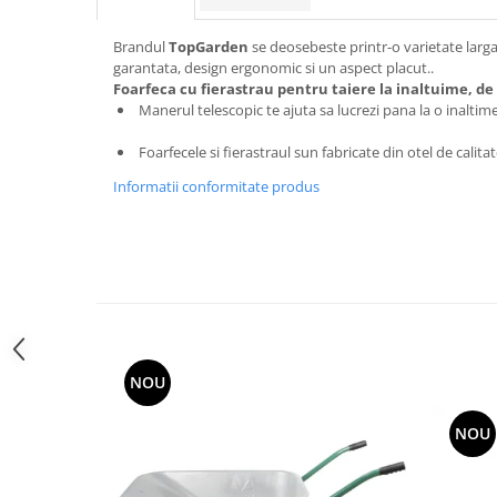
Utilaje agricole
Motocultoare
Brandul
TopGarden
se deosebeste printr-o varietate larg
garantata, design ergonomic si un aspect placut..
Motosape
Foarfeca cu fierastrau pentru taiere la inaltuime, de
Motocositori
Manerul telescopic te ajuta sa lucrezi pana la o inaltim
Motocoase
Foarfecele si fierastraul sun fabricate din otel de calita
Motopompe
Batoze
Informatii conformitate produs
Granulatoare furaje
Mori cereale
Semanatori manuale
Tocatori vegetatie
Zdrobitori
Mașini hidraulice de despicat
lemne
NOU
Pluguri
NOU
Plug de scos cartofi
Rarițe
Freze de pamant