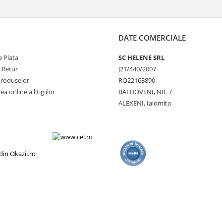
DATE COMERCIALE
 Plata
SC HELENE SRL
e Retur
J21/440/2007
Produselor
RO22163890
a online a litigiilor
BALDOVENI, NR. 7
ALEXENI, Ialomita