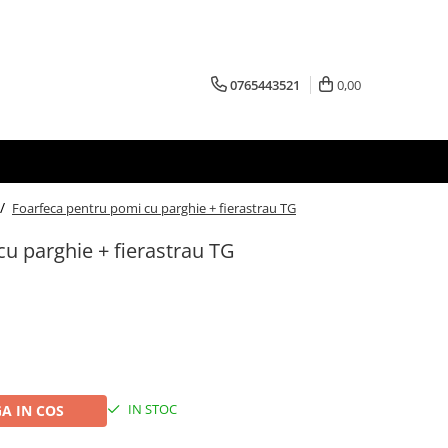
0765443521
0,00
 /
Foarfeca pentru pomi cu parghie + fierastrau TG
u parghie + fierastrau TG
IN STOC
A IN COS