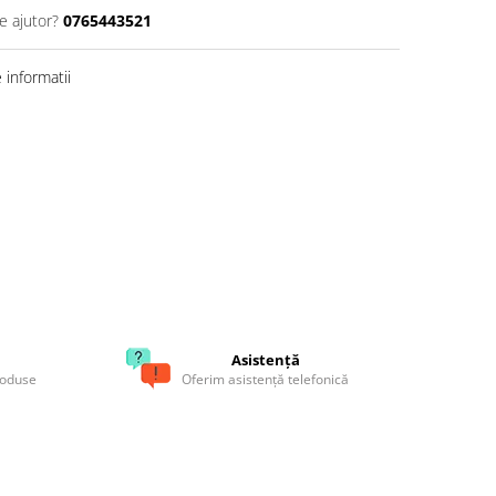
e ajutor?
0765443521
informatii
Asistență
roduse
Oferim asistență telefonică