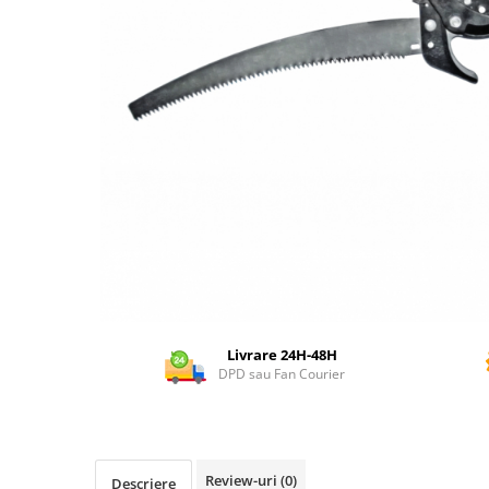
Dispozitiv de ascutit lant
Masini electrice de tuns oi
Motoburghiu
Fierăstrău de mână
Topoare
Suflante
Aspirator pentru frunze
Compostoare
Tocator resturi vegetale
Tavalugi manuali
Scarificatoare
Gama gazon
Tăvălugi pentru gazon
Livrare 24H-48H
DPD sau Fan Courier
Role de irigat
Distribuitoare de nisip
Aeratoare pentru gazon
Șuruburi autoforante
Review-uri
(0)
Descriere