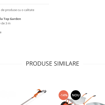
a de produse cu o calitate
 la Top Garden
e de 3 m
te
PRODUSE SIMILARE
-14%
NOU