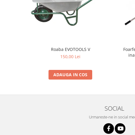
Grape
Cositori
Tocatoare agricole
Cultivatoare
Articole electrice
Prelungitoare
Foarf
Roaba EVOTOOLS V
ina
Sigurante electrice
150,00 Lei
Surse de iluminat
Plafoniere
ADAUGA IN COS
Scule pentru construcții
Betoniere
Ciocane rotopercutoare
Plase gard
SOCIAL
Plasa sarma galvanizata zincata
Urmareste-ne in social me
Plasa sarma rabit
Sarma moale neagra pentru fierari