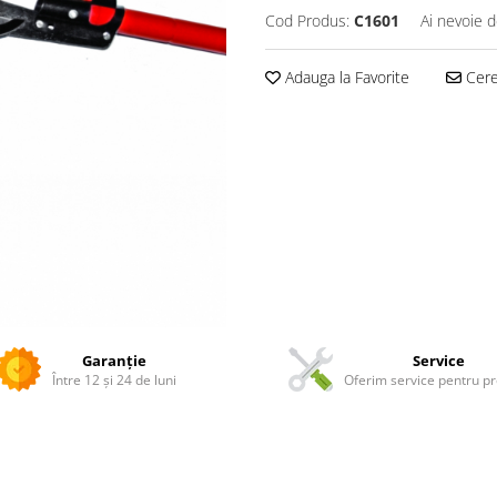
Cod Produs:
C1601
Ai nevoie d
Adauga la Favorite
Cere 
Garanție
Service
Între 12 și 24 de luni
Oferim service pentru p