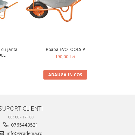
NOU
Roaba EVOTOOLS P
Roaba 
00L
c
190,00 Lei
ADAUGA IN COS
SUPORT CLIENTI
08 : 00 - 17 : 00
0765443521
info@gradenia.ro