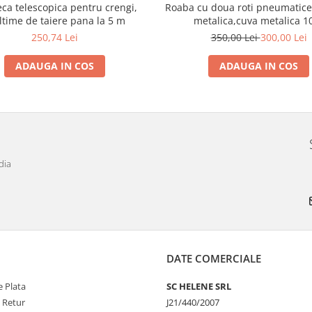
eca telescopica pentru crengi,
Roaba cu doua roti pneumatice cu janta
ltime de taiere pana la 5 m
metalica,cuva metalica 1
250,74 Lei
350,00 Lei
300,00 Lei
ADAUGA IN COS
ADAUGA IN COS
dia
DATE COMERCIALE
 Plata
SC HELENE SRL
e Retur
J21/440/2007