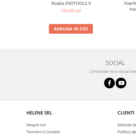
Foarf
Roaba EVOTOOLS V
Grape
ina
150,00 Lei
Cositori
Tocatoare agricole
ADAUGA IN COS
Cultivatoare
Articole electrice
Prelungitoare
Sigurante electrice
SOCIAL
Surse de iluminat
Urmareste-ne in social me
Plafoniere
Scule pentru construcții
Betoniere
Ciocane rotopercutoare
Plase gard
HELENE SRL
CLIENTI
Plasa sarma galvanizata zincata
Plasa sarma rabit
Despre noi
Metode de
Sarma moale neagra pentru fierari
Termeni si Conditii
Politica d