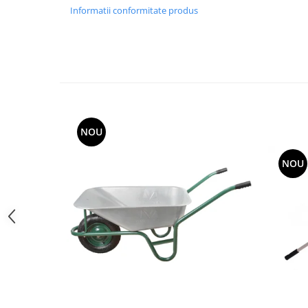
Utilaje agricole
Informatii conformitate produs
Motocultoare
Motosape
Motocositori
Motocoase
Motopompe
Batoze
NOU
Granulatoare furaje
Mori cereale
NOU
Semanatori manuale
Tocatori vegetatie
Zdrobitori
Mașini hidraulice de despicat
lemne
Pluguri
Plug de scos cartofi
Rarițe
Freze de pamant