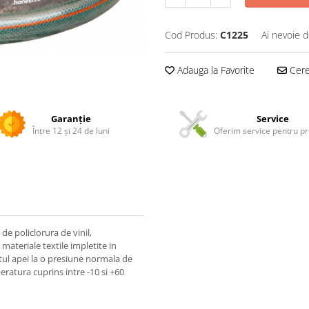
Cod Produs:
C1225
Ai nevoie d
Adauga la Favorite
Cere 
Garanție
Service
Între 12 și 24 de luni
Oferim service pentru p
de policlorura de vinil,
 materiale textile impletite in
tul apei la o presiune normala de
eratura cuprins intre -10 si +60