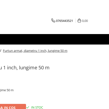
0765443521
0,00
 /
Furtun armat, diametru 1 inch, lungime 50 m
u 1 inch, lungime 50 m
ngime 50 m
IN STOC
A IN COS