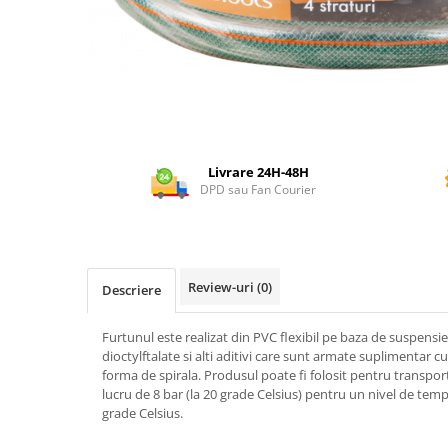
Dispozitiv de ascutit lant
Masini electrice de tuns oi
Motoburghiu
Fierăstrău de mână
Topoare
Suflante
Aspirator pentru frunze
Livrare 24H-48H
Compostoare
DPD sau Fan Courier
Tocator resturi vegetale
Tavalugi manuali
Scarificatoare
Review-uri
(0)
Gama gazon
Descriere
Tăvălugi pentru gazon
Furtunul este realizat din PVC flexibil pe baza de suspensie 
Role de irigat
dioctylftalate si alti aditivi care sunt armate suplimentar cu
Distribuitoare de nisip
forma de spirala. Produsul poate fi folosit pentru transpor
lucru de 8 bar (la 20 grade Celsius) pentru un nivel de temp
Aeratoare pentru gazon
grade Celsius.
Șuruburi autoforante