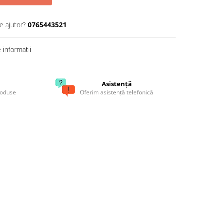
e ajutor?
0765443521
informatii
Asistență
roduse
Oferim asistență telefonică