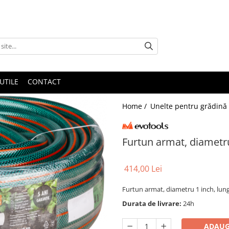
UTILE
CONTACT
Home /
Unelte pentru grădină
Furtun armat, diametr
414,00 Lei
Furtun armat, diametru 1 inch, lu
Durata de livrare:
24h
ADAUG