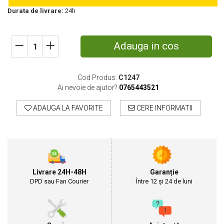
Durata de livrare:
24h
Motosape
Motocositori
Motocoase
Adauga in cos
Motopompe
Batoze
Granulatoare furaje
Cod Produs:
C1247
Mori cereale
Ai nevoie de ajutor?
0765443521
Semanatori manuale
Tocatori vegetatie
ADAUGA LA FAVORITE
CERE INFORMATII
Zdrobitori
Mașini hidraulice de despicat lemne
Pluguri
Plug de scos cartofi
Rarițe
Livrare 24H-48H
Garanție
Freze de pamant
DPD sau Fan Courier
Între 12 și 24 de luni
Grape
Cositori
Tocatoare agricole