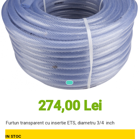
Masini electrice de tuns oi
Motoburghiu
Fierăstrău de mână
Topoare
Suflante
Aspirator pentru frunze
Compostoare
Tocator resturi vegetale
Tavalugi manuali
Scarificatoare
Gama Gazon
Tăvălugi pentru gazon
Role de irigat
274,00 Lei
Distribuitoare de nisip
Aeratoare pentru gazon
Șuruburi Autoforante
Furtun transparent cu insertie ETS, diametru 3/4 inch
Utilaje Agricole
IN STOC
Motocultoare