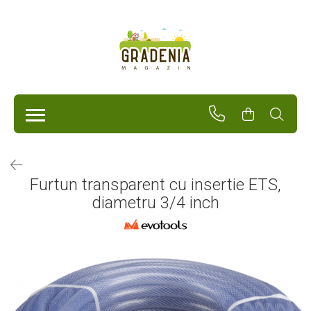
Produse
Unelte Pentru Grădină
Tractorașe de cosit iarba
Masini de tuns iarba
Roabe
Atomizoare
Pompe de apă
Furtun transparent cu insertie ETS,
Hidrofoare
diametru 3/4 inch
Trimmere
Drujbe
Freze de zapada
Foarfeci
Fierastrau gard viu
Fierastraie telescopice
Dispozitiv de ascutit lant