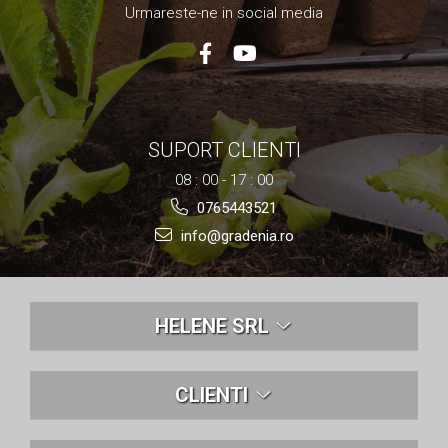
Urmareste-ne in social media
Nivela laser
Generatoare curent electric
Freze electrice
Rindele electrice
Aparate de sudură tevi PVC
Pistoale cu aer cald
SUPORT CLIENTI
Mașini electrice de șlefuit / polișat
08 : 00 - 17 : 00
Mixer electric
0765443521
Polizor de banc
Masini de gaurit
info@gradenia.ro
Masini de debitat metal
Cutit termic electric
Cosuri Si Pubele
HELENE SRL
CLIENTI