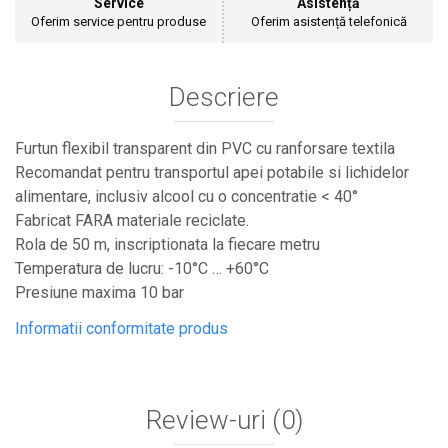
Service
Asistență
Cultivatoare
Oferim service pentru produse
Oferim asistență telefonică
Articole Electrice
Prelungitoare
Descriere
Sigurante electrice
Surse de iluminat
Plafoniere
Furtun flexibil transparent din PVC cu ranforsare textila
Scule Pentru Construcții
Recomandat pentru transportul apei potabile si lichidelor
alimentare, inclusiv alcool cu o concentratie < 40°
Betoniere
Fabricat FARA materiale reciclate.
Ciocane rotopercutoare
Rola de 50 m, inscriptionata la fiecare metru
Plase Gard
Temperatura de lucru: -10°C … +60°C
Plasa sarma galvanizata zincata
Presiune maxima 10 bar
Plasa sarma rabit
Informatii conformitate produs
Sarma moale neagra pentru fierari si
dulgheri; sarma zincata; sarma ghimpata
Plase din polietilena
Plase umbrire
Review-uri
(0)
Plase anti insecte
Plase anti pasari