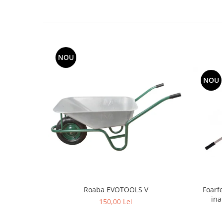
Grape
Cositori
Tocatoare agricole
Cultivatoare
NOU
Articole electrice
Prelungitoare
NOU
Sigurante electrice
Surse de iluminat
Plafoniere
Scule pentru construcții
Betoniere
Ciocane rotopercutoare
Plase gard
Plasa sarma galvanizata zincata
Foarf
Roaba EVOTOOLS V
ina
Plasa sarma rabit
150,00 Lei
Sarma moale neagra pentru fierari