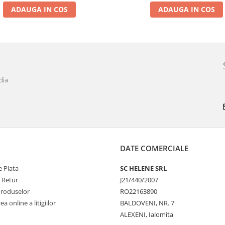
ADAUGA IN COS
ADAUGA IN COS
dia
DATE COMERCIALE
 Plata
SC HELENE SRL
e Retur
J21/440/2007
Produselor
RO22163890
a online a litigiilor
BALDOVENI, NR. 7
ALEXENI, Ialomita