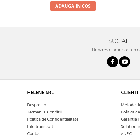
si dulgheri; sarma zincata; sarma
ADAUGA IN COS
ghimpata
Plase din polietilena
Plase umbrire
Plase anti insecte
Plase anti pasari
SOCIAL
Plase anti buruieni
Plase pentru castraveti
Urmareste-ne in social me
Mobilier PVC
Mobilier din PVC pentru casă
Mobilier PVC pentru grădină
Mobilier comercial din PVC
Butoaie pentru vin
HELENE SRL
CLIENTI
Garduri și porți rezidențiale
Despre noi
Metode de
Garduri
Termeni si Conditii
Politica d
Porti
Politica de Confidentialitate
Garantia 
Info transport
Solutionare
Articole de consum industrie
Contact
ANPC
Lacuri si vopsele