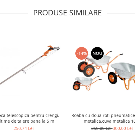
PRODUSE SIMILARE
-14%
NOU
eca telescopica pentru crengi,
Roaba cu doua roti pneumatice cu janta
ltime de taiere pana la 5 m
metalica,cuva metalica 1
250,74 Lei
350,00 Lei
300,00 Lei