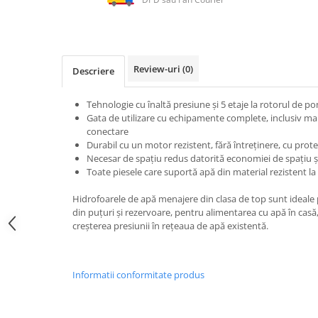
Utilaje agricole
Motocultoare
Motosape
Motocositori
Review-uri
(0)
Descriere
Motocoase
Motopompe
Tehnologie cu înaltă presiune și 5 etaje la rotorul de 
Gata de utilizare cu echipamente complete, inclusiv ma
Batoze
conectare
Granulatoare furaje
Durabil cu un motor rezistent, fără întreținere, cu prot
Mori cereale
Necesar de spațiu redus datorită economiei de spațiu 
Toate piesele care suportă apă din material rezistent la
Semanatori manuale
Tocatori vegetatie
Hidrofoarele de apă menajere din clasa de top sunt ideale
Zdrobitori
din puțuri și rezervoare, pentru alimentarea cu apă în casă,
creșterea presiunii în rețeaua de apă existentă.
Mașini hidraulice de despicat
lemne
Pluguri
Informatii conformitate produs
Plug de scos cartofi
Rarițe
Freze de pamant