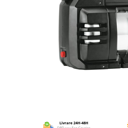
Dispozitiv de ascutit lant
Masini electrice de tuns oi
Motoburghiu
Fierăstrău de mână
Topoare
Suflante
Aspirator pentru frunze
Compostoare
Tocator resturi vegetale
Tavalugi manuali
Scarificatoare
Gama gazon
Tăvălugi pentru gazon
Role de irigat
Distribuitoare de nisip
Aeratoare pentru gazon
Șuruburi autoforante
Livrare 24H-48H
DPD sau Fan Courier