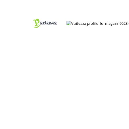
Produse decorative
Produse pentru constructii
Aparate pneumatice
Pistoale de vopsit
Set aer comprimat
Compresoare
Scule si accesorii pneumatice
Scule electrice
Bormasini
Aparate de sudura
Aeroterme si tunuri de caldura
Aspiratoare profesionale
Capsatoare electrice
Ciocane demolatoare
Ciocane rotopercutoare
Ciocane electro-pneumatice
Fierastrau circular