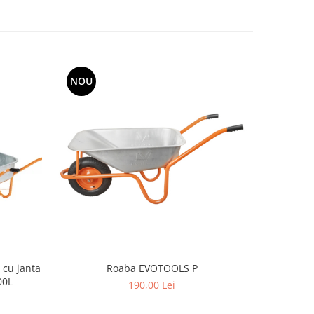
NOU
NOU
Roaba EVOTOOLS P
Roaba 
00L
c
190,00 Lei