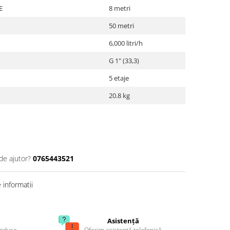
E
8 metri
50 metri
6,000 litri/h
G 1" (33,3)
5 etaje
20.8 kg
de ajutor?
0765443521
informatii
Asistență
roduse
Oferim asistență telefonică