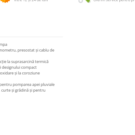
pompa
nometru, presostat și cablu de
ecție la suprasarcină termică
și designului compact
 oxidare și la coroziune
 pentru pomparea apei pluviale
 curte și grădină și pentru