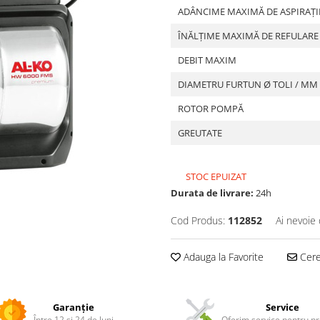
ADÂNCIME MAXIMĂ DE ASPIRAȚI
ÎNĂLȚIME MAXIMĂ DE REFULARE
DEBIT MAXIM
DIAMETRU FURTUN Ø TOLI / MM
ROTOR POMPĂ
GREUTATE
STOC EPUIZAT
Durata de livrare:
24h
Cod Produs:
112852
Ai nevoie 
Adauga la Favorite
Cere 
Garanție
Service
Între 12 și 24 de luni
Oferim service pentru p