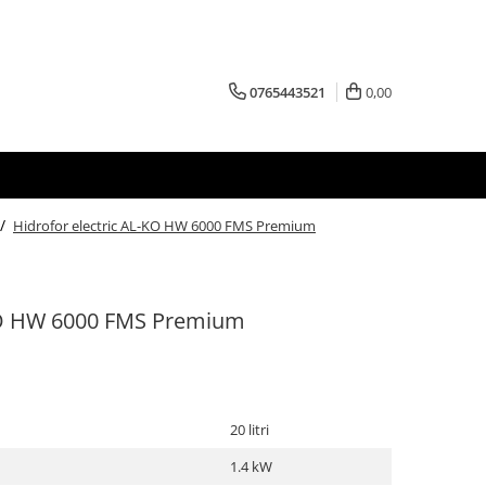
0765443521
0,00
 /
Hidrofor electric AL-KO HW 6000 FMS Premium
-KO HW 6000 FMS Premium
20 litri
1.4 kW