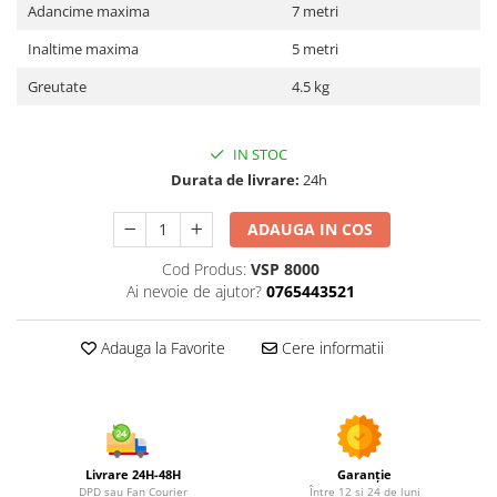
Utilaje agricole
Adancime maxima
7 metri
Motocultoare
Inaltime maxima
5 metri
Motosape
Greutate
4.5 kg
Motocositori
Motocoase
IN STOC
Motopompe
Durata de livrare:
24h
Batoze
Granulatoare furaje
ADAUGA IN COS
Mori cereale
Cod Produs:
VSP 8000
Semanatori manuale
Ai nevoie de ajutor?
0765443521
Tocatori vegetatie
Zdrobitori
Adauga la Favorite
Cere informatii
Mașini hidraulice de despicat
lemne
Pluguri
Plug de scos cartofi
Rarițe
Livrare 24H-48H
Garanție
DPD sau Fan Courier
Între 12 și 24 de luni
Freze de pamant