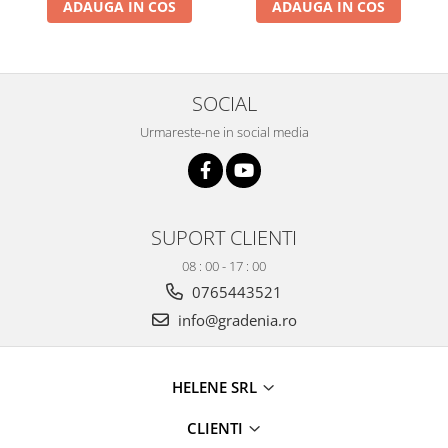
ADAUGA IN COS
ADAUGA IN COS
Fierastrau electric
Fierastrau pendular vertical
Ferastraie stationare
SOCIAL
Polizor unghiular
Telemetru
Urmareste-ne in social media
Nivela laser
Generatoare curent electric
Freze electrice
SUPORT CLIENTI
Rindele electrice
Aparate de sudură tevi PVC
08 : 00 - 17 : 00
Pistoale cu aer cald
0765443521
Mașini electrice de șlefuit / polișat
info@gradenia.ro
Mixer electric
Polizor de banc
HELENE SRL
Masini de gaurit
Masini de debitat metal
CLIENTI
Cutit termic electric