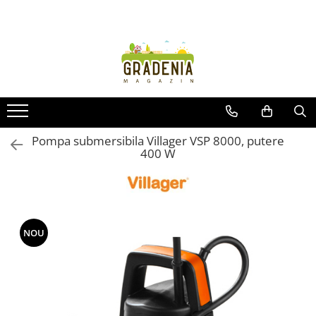
Produse
Unelte pentru grădină
Tractorașe de cosit iarba
Masini de tuns iarba
Roabe
Pompa submersibila Villager VSP 8000, putere
400 W
Atomizoare
Pompe de apă
Hidrofoare
Trimmere
Drujbe
NOU
Freze de zapada
Foarfeci
Fierastrau gard viu
Fierastraie telescopice