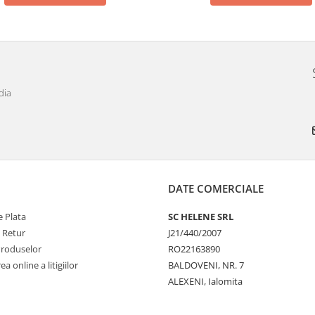
dia
DATE COMERCIALE
 Plata
SC HELENE SRL
e Retur
J21/440/2007
Produselor
RO22163890
a online a litigiilor
BALDOVENI, NR. 7
ALEXENI, Ialomita