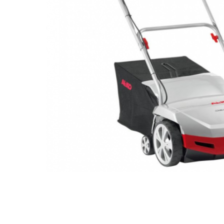
Dispozitiv de ascutit lant
Masini electrice de tuns oi
Motoburghiu
Fierăstrău de mână
Topoare
Suflante
Aspirator pentru frunze
Compostoare
Tocator resturi vegetale
Tavalugi manuali
Scarificatoare
Gama gazon
Tăvălugi pentru gazon
Role de irigat
Distribuitoare de nisip
Aeratoare pentru gazon
Șuruburi autoforante