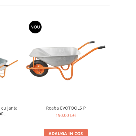
NOU
NOU
Roaba EVOTOOLS P
Roaba 
00L
c
190,00 Lei
ADAUGA IN COS