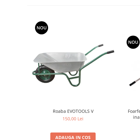
Grape
Cositori
Tocatoare agricole
NOU
Cultivatoare
Articole electrice
NOU
Prelungitoare
Sigurante electrice
Surse de iluminat
Plafoniere
Scule pentru construcții
Betoniere
Ciocane rotopercutoare
Plase gard
Foarf
Roaba EVOTOOLS V
ina
Plasa sarma galvanizata zincata
150,00 Lei
Plasa sarma rabit
Sarma moale neagra pentru fierari
ADAUGA IN COS