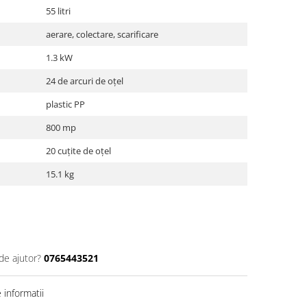
55 litri
aerare, colectare, scarificare
1.3 kW
24 de arcuri de oțel
plastic PP
800 mp
20 cuțite de oțel
15.1 kg
de ajutor?
0765443521
informatii