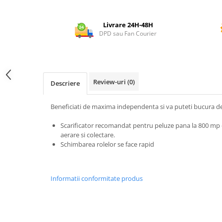
Utilaje agricole
Motocultoare
Livrare 24H-48H
Motosape
DPD sau Fan Courier
Motocositori
Motocoase
Motopompe
Review-uri
(0)
Batoze
Descriere
Granulatoare furaje
Beneficiati de maxima independenta si va puteti bucura de
Mori cereale
Semanatori manuale
Scarificator recomandat pentru peluze pana la 800 mp cu
Tocatori vegetatie
aerare si colectare.
Schimbarea rolelor se face rapid
Zdrobitori
Mașini hidraulice de despicat
lemne
Informatii conformitate produs
Pluguri
Plug de scos cartofi
Rarițe
Freze de pamant