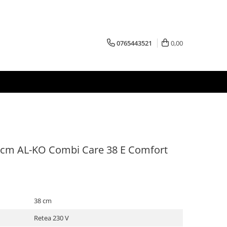
0765443521
0,00
38 cm AL-KO Combi Care 38 E Comfort
38 cm
Retea 230 V