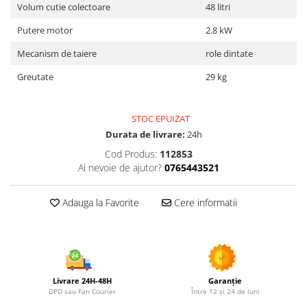
Utilaje agricole
Volum cutie colectoare
48 litri
Motocultoare
Putere motor
2.8 kW
Motosape
Mecanism de taiere
role dintate
Motocositori
Greutate
29 kg
Motocoase
Motopompe
Batoze
STOC EPUIZAT
Granulatoare furaje
Durata de livrare:
24h
Mori cereale
Cod Produs:
112853
Ai nevoie de ajutor?
0765443521
Semanatori manuale
Tocatori vegetatie
Adauga la Favorite
Cere informatii
Zdrobitori
Mașini hidraulice de despicat
lemne
Pluguri
Plug de scos cartofi
Livrare 24H-48H
Garanție
Rarițe
DPD sau Fan Courier
Între 12 și 24 de luni
Freze de pamant