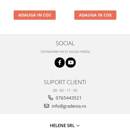
Produse decorative
Produse pentru constructii
ADAUGA IN COS
ADAUGA IN COS
Aparate pneumatice
Pistoale de vopsit
Set aer comprimat
SOCIAL
Compresoare
Urmareste-ne in social media
Scule si accesorii pneumatice
Scule electrice
Bormasini
Aparate de sudura
SUPORT CLIENTI
Aeroterme si tunuri de caldura
08 : 00 - 17 : 00
Aspiratoare profesionale
0765443521
Capsatoare electrice
info@gradenia.ro
Ciocane demolatoare
Ciocane rotopercutoare
Ciocane electro-pneumatice
HELENE SRL
Fierastrau circular