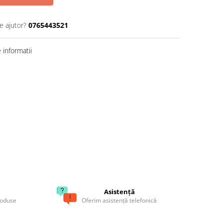
e ajutor?
0765443521
informatii
Asistență
roduse
Oferim asistență telefonică