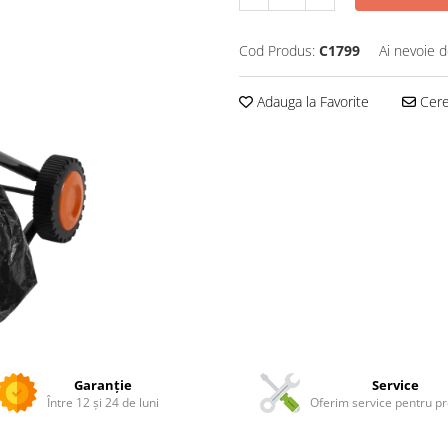
Cod Produs:
C1799
Ai nevoie d
Adauga la Favorite
Cere 
Garanție
Service
Între 12 și 24 de luni
Oferim service pentru p