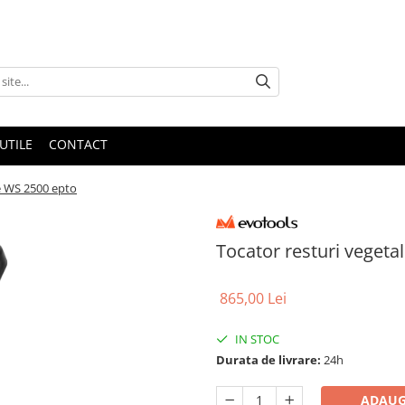
UTILE
CONTACT
e WS 2500 epto
Tocator resturi vegeta
865,00 Lei
IN STOC
Durata de livrare:
24h
ADAUG