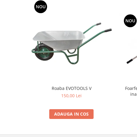
si dulgheri; sarma zincata; sarma
NOU
ghimpata
Plase din polietilena
Plase umbrire
NOU
Plase anti insecte
Plase anti pasari
Plase anti buruieni
Plase pentru castraveti
Mobilier PVC
Mobilier din PVC pentru casă
Mobilier PVC pentru grădină
Mobilier comercial din PVC
Foarf
Roaba EVOTOOLS V
Butoaie pentru vin
ina
150,00 Lei
Garduri și porți rezidențiale
Garduri
ADAUGA IN COS
Porti
Articole de consum industrie
Lacuri si vopsele