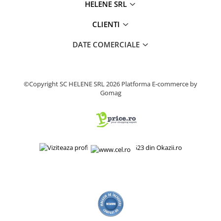
HELENE SRL
Produse decorative
Produse pentru constructii
CLIENTI
Aparate pneumatice
DATE COMERCIALE
Pistoale de vopsit
Set aer comprimat
Compresoare
©Copyright SC HELENE SRL 2026
Platforma E-commerce by
Scule si accesorii pneumatice
Gomag
Scule electrice
Bormasini
Aparate de sudura
Aeroterme si tunuri de caldura
Aspiratoare profesionale
Capsatoare electrice
Ciocane demolatoare
Ciocane rotopercutoare
Ciocane electro-pneumatice
Fierastrau circular