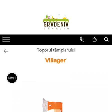
Produse
Unelte pentru grădină
Tractorașe de cosit iarba
Masini de tuns iarba
Roabe
Toporul tâmplarului
Atomizoare
Pompe de apă
Hidrofoare
Trimmere
NOU
Drujbe
Freze de zapada
Foarfeci
Fierastrau gard viu
Fierastraie telescopice