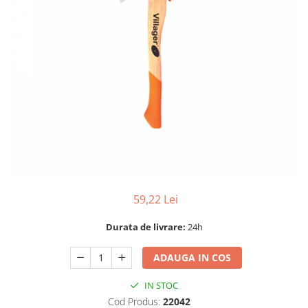
Dispozitiv de ascutit lant
Masini electrice de tuns oi
Motoburghiu
Fierăstrău de mână
Topoare
Suflante
Aspirator pentru frunze
Compostoare
Tocator resturi vegetale
Tavalugi manuali
Scarificatoare
Gama gazon
59,22 Lei
Tăvălugi pentru gazon
Durata de livrare:
24h
Role de irigat
Distribuitoare de nisip
ADAUGA IN COS
Aeratoare pentru gazon
IN STOC
Șuruburi autoforante
Cod Produs:
22042