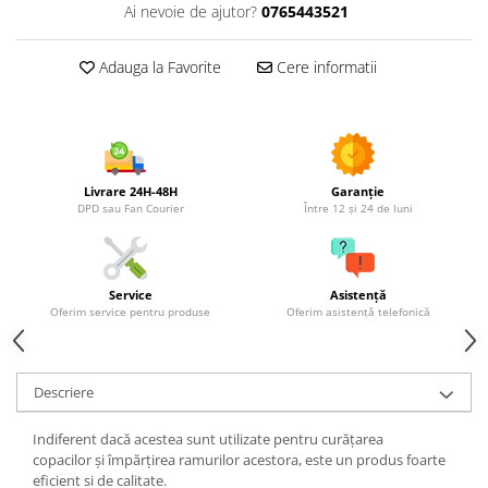
Utilaje agricole
Ai nevoie de ajutor?
0765443521
Motocultoare
Adauga la Favorite
Cere informatii
Motosape
Motocositori
Motocoase
Motopompe
Batoze
Livrare 24H-48H
Garanție
Granulatoare furaje
DPD sau Fan Courier
Între 12 și 24 de luni
Mori cereale
Semanatori manuale
Tocatori vegetatie
Service
Asistență
Oferim service pentru produse
Oferim asistență telefonică
Zdrobitori
Mașini hidraulice de despicat
lemne
Descriere
Pluguri
Plug de scos cartofi
Indiferent dacă acestea sunt utilizate pentru curățarea
Rarițe
copacilor și împărțirea ramurilor acestora, este un produs foarte
eficient si de calitate.
Freze de pamant