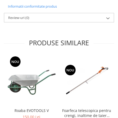
Informatii conformitate produs
Grape
Cositori
Review-uri
(0)
Tocatoare agricole
Cultivatoare
Articole electrice
PRODUSE SIMILARE
Prelungitoare
Sigurante electrice
Surse de iluminat
NOU
Plafoniere
Scule pentru construcții
NOU
Betoniere
Ciocane rotopercutoare
Plase gard
Plasa sarma galvanizata zincata
Plasa sarma rabit
Foarfeca telescopica pentru
Roaba EVOTOOLS V
Sarma moale neagra pentru fierari
crengi, inaltime de taiere
150,00 Lei