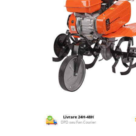
Dispozitiv de ascutit lant
Masini electrice de tuns oi
Motoburghiu
Fierăstrău de mână
Topoare
Suflante
Aspirator pentru frunze
Compostoare
Tocator resturi vegetale
Tavalugi manuali
Scarificatoare
Gama gazon
Tăvălugi pentru gazon
Role de irigat
Distribuitoare de nisip
Livrare 24H-48H
Aeratoare pentru gazon
DPD sau Fan Courier
Șuruburi autoforante