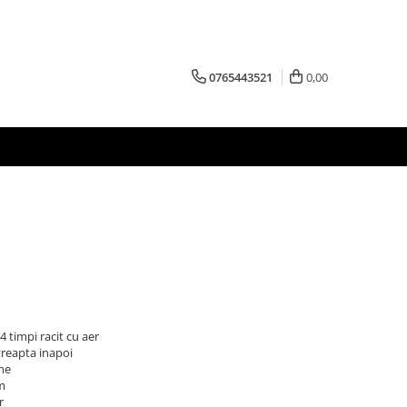
0765443521
0,00
 timpi racit cu aer
 treapta inapoi
me
cm
r