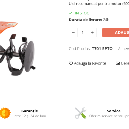
Ulei recomandat pentru motor (600 ml
IN STOC
Durata de livrare:
24h
ADAUG
Cod Produs:
T701 EPTO
Ai nev
Adauga la Favorite
Cere 
Garanție
Service
Între 12 și 24 de luni
Oferim service pentru p