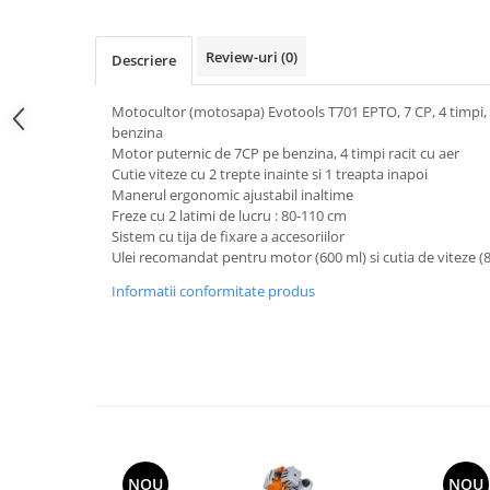
Utilaje agricole
Motocultoare
Review-uri
(0)
Descriere
Motosape
Motocositori
Motocultor (motosapa) Evotools T701 EPTO, 7 CP, 4 timpi, 1
Motocoase
benzina
Motor puternic de 7CP pe benzina, 4 timpi racit cu aer
Motopompe
Cutie viteze cu 2 trepte inainte si 1 treapta inapoi
Batoze
Manerul ergonomic ajustabil inaltime
Granulatoare furaje
Freze cu 2 latimi de lucru : 80-110 cm
Sistem cu tija de fixare a accesoriilor
Mori cereale
Ulei recomandat pentru motor (600 ml) si cutia de viteze (80
Semanatori manuale
Informatii conformitate produs
Tocatori vegetatie
Zdrobitori
Mașini hidraulice de despicat
lemne
Pluguri
Plug de scos cartofi
Rarițe
NOU
NOU
Freze de pamant