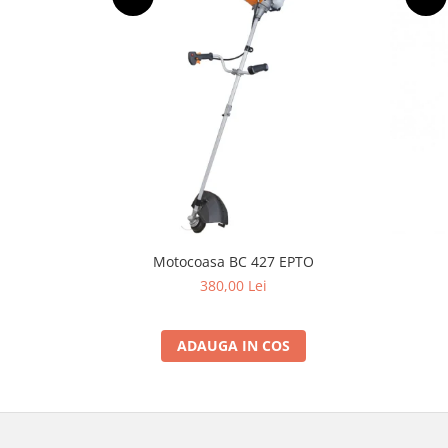
Grape
Cositori
Tocatoare agricole
Cultivatoare
Articole electrice
Prelungitoare
Sigurante electrice
Surse de iluminat
Plafoniere
Motocoasa BC 427 EPTO
Scule pentru construcții
380,00 Lei
Betoniere
Ciocane rotopercutoare
ADAUGA IN COS
Plase gard
Plasa sarma galvanizata zincata
Plasa sarma rabit
Sarma moale neagra pentru fierari