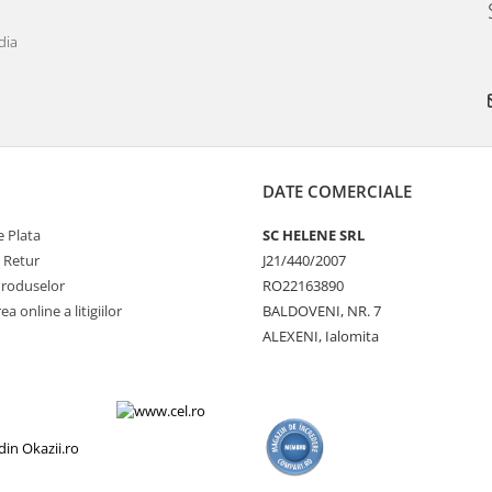
dia
DATE COMERCIALE
 Plata
SC HELENE SRL
e Retur
J21/440/2007
Produselor
RO22163890
a online a litigiilor
BALDOVENI, NR. 7
ALEXENI, Ialomita