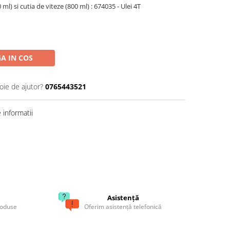
) si cutia de viteze (800 ml) : 674035 - Ulei 4T
A IN COS
oie de ajutor?
0765443521
informatii
Asistență
roduse
Oferim asistență telefonică