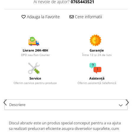
Ai nevoie de ajutor?
0765443521
Utilaje agricole
Motocultoare
Adauga la Favorite
Cere informatii
Motosape
Motocositori
Motocoase
Motopompe
Batoze
Livrare 24H-48H
Garanție
DPD sau Fan Courier
Între 12 și 24 de luni
Granulatoare furaje
Mori cereale
Semanatori manuale
Service
Asistență
Tocatori vegetatie
Oferim service pentru produse
Oferim asistență telefonică
Zdrobitori
Mașini hidraulice de despicat
lemne
Descriere
Pluguri
Plug de scos cartofi
Discul abraziv este un produs special conceput pentru a va ajuta
Rarițe
sa realizati prelucrari eficiente asupra diverselor suprafete, cum
Freze de pamant