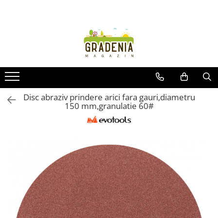
Produse
Unelte pentru grădină
Tractorașe de cosit iarba
Masini de tuns iarba
Roabe
Disc abraziv prindere arici fara gauri,diametru
150 mm,granulatie 60#
Atomizoare
Pompe de apă
Hidrofoare
Trimmere
Drujbe
Freze de zapada
Foarfeci
Fierastrau gard viu
Fierastraie telescopice