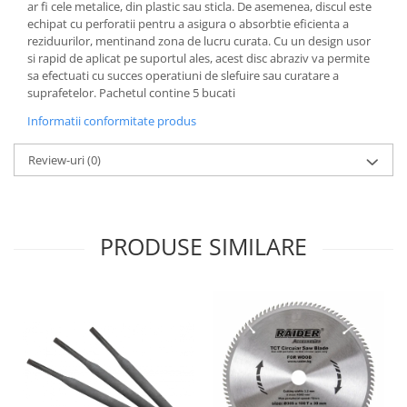
ar fi cele metalice, din plastic sau sticla. De asemenea, discul este
Grape
echipat cu perforatii pentru a asigura o absorbtie eficienta a
reziduurilor, mentinand zona de lucru curata. Cu un design usor
Cositori
si rapid de aplicat pe suportul ales, acest disc abraziv va permite
Tocatoare agricole
sa efectuati cu succes operatiuni de slefuire sau curatare a
suprafetelor. Pachetul contine 5 bucati
Cultivatoare
Articole electrice
Informatii conformitate produs
Prelungitoare
Review-uri
(0)
Sigurante electrice
Surse de iluminat
Plafoniere
PRODUSE SIMILARE
Scule pentru construcții
Betoniere
Ciocane rotopercutoare
Plase gard
Plasa sarma galvanizata zincata
Plasa sarma rabit
Sarma moale neagra pentru fierari