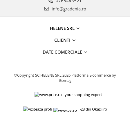
0765443521
Produse decorative
info@gradenia.ro
Produse pentru constructii
Aparate pneumatice
HELENE SRL
Pistoale de vopsit
Set aer comprimat
CLIENTI
Compresoare
DATE COMERCIALE
Scule si accesorii pneumatice
Scule electrice
Bormasini
©Copyright SC HELENE SRL 2026
Platforma E-commerce by
Aparate de sudura
Gomag
Aeroterme si tunuri de caldura
Aspiratoare profesionale
Capsatoare electrice
Ciocane demolatoare
Ciocane rotopercutoare
Ciocane electro-pneumatice
Fierastrau circular