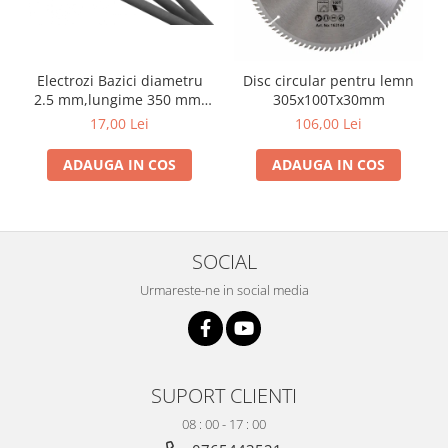
si dulgheri; sarma zincata; sarma
ghimpata
Plase din polietilena
Plase umbrire
Electrozi Bazici diametru
Disc circular pentru lemn
Plase anti insecte
2.5 mm,lungime 350 mm,
305x100Tx30mm
Plase anti pasari
greutate 1 kg
17,00 Lei
106,00 Lei
Plase anti buruieni
Plase pentru castraveti
ADAUGA IN COS
ADAUGA IN COS
Mobilier PVC
Mobilier din PVC pentru casă
Mobilier PVC pentru grădină
SOCIAL
Mobilier comercial din PVC
Urmareste-ne in social media
Butoaie pentru vin
Garduri și porți rezidențiale
Garduri
Porti
SUPORT CLIENTI
Articole de consum industrie
08 : 00 - 17 : 00
Lacuri si vopsele