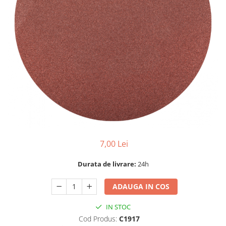
Dispozitiv de ascutit lant
Masini electrice de tuns oi
Motoburghiu
Fierăstrău de mână
Topoare
Suflante
Aspirator pentru frunze
Compostoare
Tocator resturi vegetale
Tavalugi manuali
Scarificatoare
7,00 Lei
Gama gazon
Tăvălugi pentru gazon
Durata de livrare:
24h
Role de irigat
ADAUGA IN COS
Distribuitoare de nisip
Aeratoare pentru gazon
IN STOC
Șuruburi autoforante
Cod Produs:
C1917