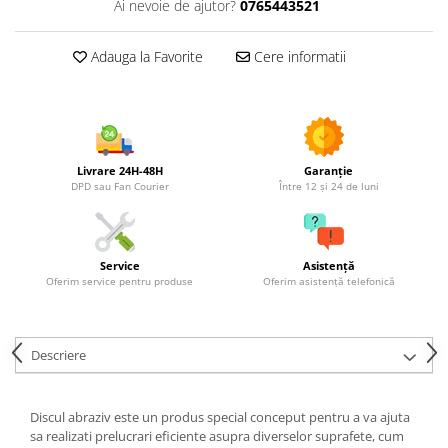
Ai nevoie de ajutor?
0765443521
Utilaje agricole
Motocultoare
Adauga la Favorite
Cere informatii
Motosape
Motocositori
Motocoase
Motopompe
Batoze
Livrare 24H-48H
Garanție
DPD sau Fan Courier
Între 12 și 24 de luni
Granulatoare furaje
Mori cereale
Semanatori manuale
Service
Asistență
Tocatori vegetatie
Oferim service pentru produse
Oferim asistență telefonică
Zdrobitori
Mașini hidraulice de despicat
lemne
Descriere
Pluguri
Plug de scos cartofi
Discul abraziv este un produs special conceput pentru a va ajuta
Rarițe
sa realizati prelucrari eficiente asupra diverselor suprafete, cum
Freze de pamant