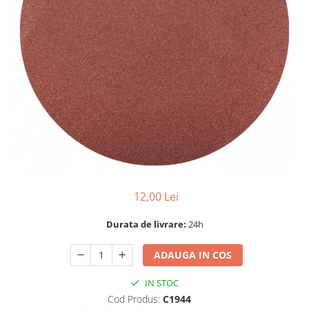
Dispozitiv de ascutit lant
Masini electrice de tuns oi
Motoburghiu
Fierăstrău de mână
Topoare
Suflante
Aspirator pentru frunze
Compostoare
Tocator resturi vegetale
Tavalugi manuali
Scarificatoare
12,00 Lei
Gama gazon
Tăvălugi pentru gazon
Durata de livrare:
24h
Role de irigat
ADAUGA IN COS
Distribuitoare de nisip
Aeratoare pentru gazon
IN STOC
Șuruburi autoforante
Cod Produs:
C1944