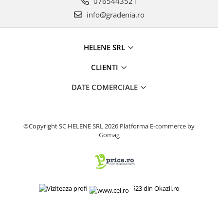
0765443521
Produse decorative
info@gradenia.ro
Produse pentru constructii
Aparate pneumatice
HELENE SRL
Pistoale de vopsit
Set aer comprimat
CLIENTI
Compresoare
DATE COMERCIALE
Scule si accesorii pneumatice
Scule electrice
Bormasini
©Copyright SC HELENE SRL 2026
Platforma E-commerce by
Aparate de sudura
Gomag
Aeroterme si tunuri de caldura
Aspiratoare profesionale
Capsatoare electrice
Ciocane demolatoare
Ciocane rotopercutoare
Ciocane electro-pneumatice
Fierastrau circular