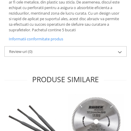
ar fi cele metalice, din plastic sau sticla. De asemenea, discul este
Grape
echipat cu perforatii pentru a asigura o absorbtie eficienta a
reziduurilor, mentinand zona de lucru curata. Cu un design usor
Cositori
si rapid de aplicat pe suportul ales, acest disc abraziv va permite
Tocatoare agricole
sa efectuati cu succes operatiuni de slefuire sau curatare a
suprafetelor. Pachetul contine 5 bucati
Cultivatoare
Articole electrice
Informatii conformitate produs
Prelungitoare
Review-uri
(0)
Sigurante electrice
Surse de iluminat
Plafoniere
PRODUSE SIMILARE
Scule pentru construcții
Betoniere
Ciocane rotopercutoare
Plase gard
Plasa sarma galvanizata zincata
Plasa sarma rabit
Sarma moale neagra pentru fierari