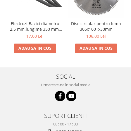
si dulgheri; sarma zincata; sarma
ghimpata
Plase din polietilena
Plase umbrire
Electrozi Bazici diametru
Disc circular pentru lemn
Plase anti insecte
2.5 mm,lungime 350 mm,
305x100Tx30mm
Plase anti pasari
greutate 1 kg
17,00 Lei
106,00 Lei
Plase anti buruieni
Plase pentru castraveti
ADAUGA IN COS
ADAUGA IN COS
Mobilier PVC
Mobilier din PVC pentru casă
Mobilier PVC pentru grădină
SOCIAL
Mobilier comercial din PVC
Urmareste-ne in social media
Butoaie pentru vin
Garduri și porți rezidențiale
Garduri
Porti
SUPORT CLIENTI
Articole de consum industrie
08 : 00 - 17 : 00
Lacuri si vopsele