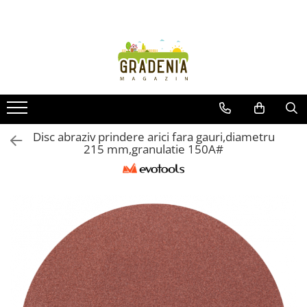
Produse
Unelte pentru grădină
Tractorașe de cosit iarba
Masini de tuns iarba
Roabe
Disc abraziv prindere arici fara gauri,diametru
215 mm,granulatie 150A#
Atomizoare
Pompe de apă
Hidrofoare
Trimmere
Drujbe
Freze de zapada
Foarfeci
Fierastrau gard viu
Fierastraie telescopice