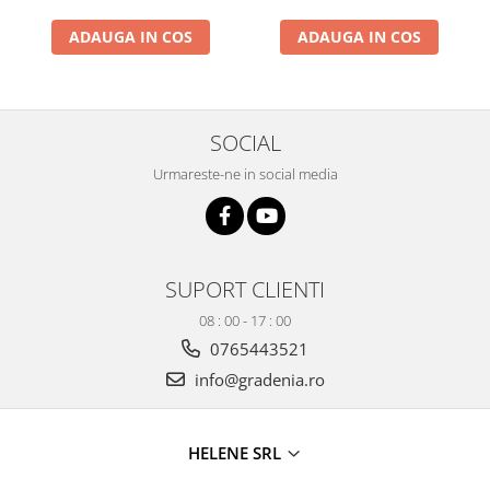
si dulgheri; sarma zincata; sarma
ghimpata
Plase din polietilena
ADAUGA IN COS
ADAUGA IN COS
Plase umbrire
Plase anti insecte
Plase anti pasari
SOCIAL
Plase anti buruieni
Plase pentru castraveti
Urmareste-ne in social media
Mobilier PVC
Mobilier din PVC pentru casă
Mobilier PVC pentru grădină
SUPORT CLIENTI
Mobilier comercial din PVC
Butoaie pentru vin
08 : 00 - 17 : 00
0765443521
Garduri și porți rezidențiale
info@gradenia.ro
Garduri
Porti
Articole de consum industrie
HELENE SRL
Lacuri si vopsele