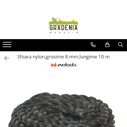
Produse
Unelte pentru grădină
Tractorașe de cosit iarba
Masini de tuns iarba
Roabe
Sfoara nylon,grosime 8 mm,lungime 10 m
Atomizoare
Pompe de apă
Hidrofoare
Trimmere
Drujbe
Freze de zapada
Foarfeci
Fierastrau gard viu
Fierastraie telescopice