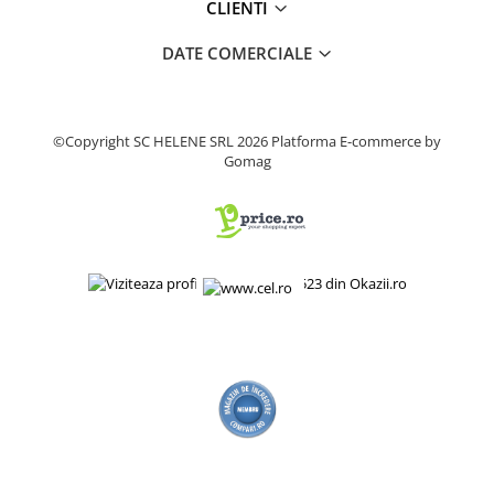
CLIENTI
Produse decorative
Produse pentru constructii
DATE COMERCIALE
Aparate pneumatice
Pistoale de vopsit
©Copyright SC HELENE SRL 2026
Platforma E-commerce by
Set aer comprimat
Gomag
Compresoare
Scule si accesorii pneumatice
Scule electrice
Bormasini
Aparate de sudura
Aeroterme si tunuri de caldura
Aspiratoare profesionale
Capsatoare electrice
Ciocane demolatoare
Ciocane rotopercutoare
Ciocane electro-pneumatice
Fierastrau circular