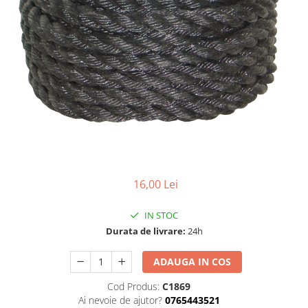
Dispozitiv de ascutit lant
Masini electrice de tuns oi
Motoburghiu
Fierăstrău de mână
Topoare
Suflante
Aspirator pentru frunze
Compostoare
Tocator resturi vegetale
Tavalugi manuali
Scarificatoare
16,00 Lei
Gama gazon
IN STOC
Tăvălugi pentru gazon
Durata de livrare:
24h
Role de irigat
Distribuitoare de nisip
ADAUGA IN COS
Aeratoare pentru gazon
Cod Produs:
C1869
Șuruburi autoforante
Ai nevoie de ajutor?
0765443521