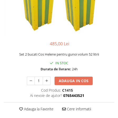
Dispozitiv de ascutit lant
Masini electrice de tuns oi
Motoburghiu
Fierăstrău de mână
Topoare
Suflante
Aspirator pentru frunze
485,00 Lei
Compostoare
Set 2 bucati Cos Helene pentru gunoi volum 52 litrii
Tocator resturi vegetale
Tavalugi manuali
IN STOC
Scarificatoare
Durata de livrare:
24h
Gama gazon
ADAUGA IN COS
Tăvălugi pentru gazon
Cod Produs:
C1415
Role de irigat
Ai nevoie de ajutor?
0765443521
Distribuitoare de nisip
Aeratoare pentru gazon
Adauga la Favorite
Cere informatii
Șuruburi autoforante