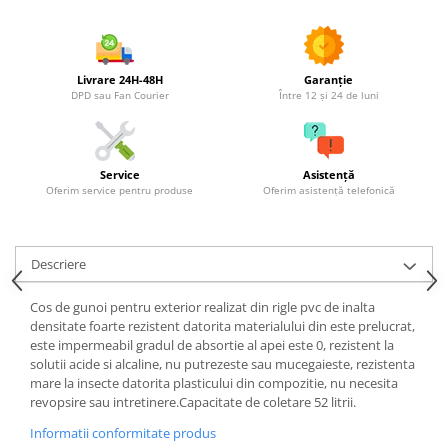
Utilaje agricole
Motocultoare
Motosape
Livrare 24H-48H
Garanție
Motocositori
DPD sau Fan Courier
Între 12 și 24 de luni
Motocoase
Motopompe
Batoze
Service
Asistență
Oferim service pentru produse
Oferim asistență telefonică
Granulatoare furaje
Mori cereale
Semanatori manuale
Descriere
Tocatori vegetatie
Zdrobitori
Cos de gunoi pentru exterior realizat din rigle pvc de inalta
Mașini hidraulice de despicat
densitate foarte rezistent datorita materialului din este prelucrat,
lemne
este impermeabil gradul de absortie al apei este 0, rezistent la
solutii acide si alcaline, nu putrezeste sau mucegaieste, rezistenta
Pluguri
mare la insecte datorita plasticului din compozitie, nu necesita
Plug de scos cartofi
revopsire sau intretinere.Capacitate de coletare 52 litrii.
Rarițe
Informatii conformitate produs
Freze de pamant