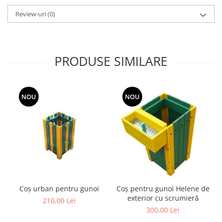
Grape
Review-uri
(0)
Cositori
Tocatoare agricole
Cultivatoare
PRODUSE SIMILARE
Articole electrice
Prelungitoare
Sigurante electrice
NOU
NOU
Surse de iluminat
Plafoniere
Scule pentru construcții
Betoniere
Ciocane rotopercutoare
Plase gard
Plasa sarma galvanizata zincata
Coș urban pentru gunoi
Coș pentru gunoi Helene de
exterior cu scrumieră
Plasa sarma rabit
210,00 Lei
300,00 Lei
Sarma moale neagra pentru fierari