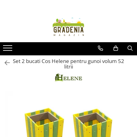
Produse
Unelte pentru grădină
Tractorașe de cosit iarba
Masini de tuns iarba
Roabe
Set 2 bucati Cos Helene pentru gunoi volum 52
litrii
Atomizoare
Pompe de apă
Hidrofoare
Trimmere
Drujbe
Freze de zapada
Foarfeci
Fierastrau gard viu
Fierastraie telescopice