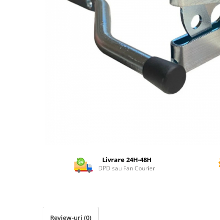
Dispozitiv de ascutit lant
Masini electrice de tuns oi
Motoburghiu
Fierăstrău de mână
Topoare
Suflante
Aspirator pentru frunze
Compostoare
Tocator resturi vegetale
Tavalugi manuali
Scarificatoare
Gama gazon
Tăvălugi pentru gazon
Livrare 24H-48H
DPD sau Fan Courier
Role de irigat
Distribuitoare de nisip
Aeratoare pentru gazon
Șuruburi autoforante
Review-uri
(0)