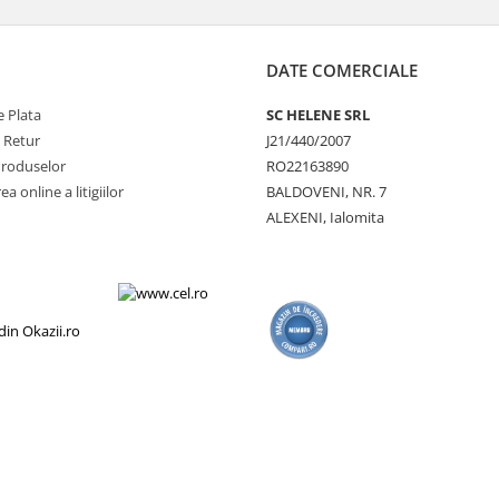
DATE COMERCIALE
 Plata
SC HELENE SRL
e Retur
J21/440/2007
Produselor
RO22163890
a online a litigiilor
BALDOVENI, NR. 7
ALEXENI, Ialomita