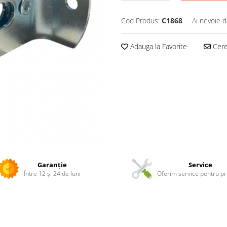
Cod Produs:
C1868
Ai nevoie d
Adauga la Favorite
Cere 
Garanție
Service
Între 12 și 24 de luni
Oferim service pentru p