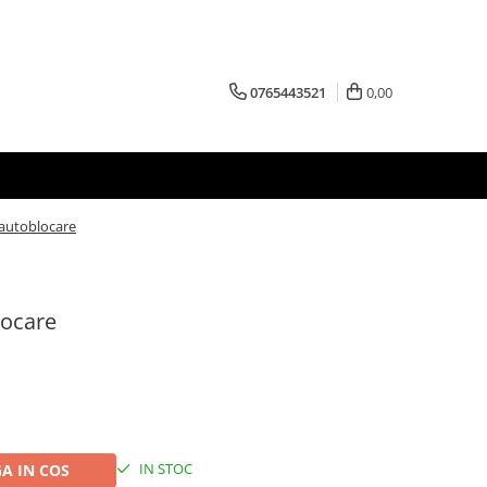
0765443521
0,00
 autoblocare
locare
IN STOC
A IN COS