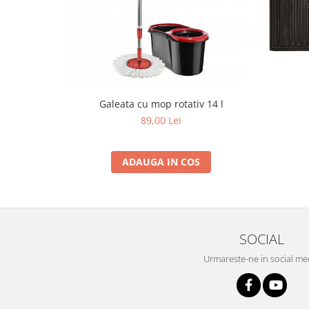
Grape
Cositori
Tocatoare agricole
Cultivatoare
Articole electrice
Galeata cu mop rotativ 14 l
Prelungitoare
89,00 Lei
Sigurante electrice
Surse de iluminat
ADAUGA IN COS
Plafoniere
Scule pentru construcții
Betoniere
Ciocane rotopercutoare
SOCIAL
Plase gard
Urmareste-ne in social me
Plasa sarma galvanizata zincata
Plasa sarma rabit
Sarma moale neagra pentru fierari