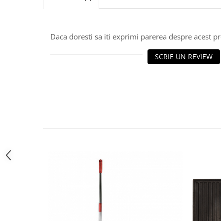
Utilaje agricole
Motocultoare
Motosape
Daca doresti sa iti exprimi parerea despre acest 
Motocositori
SCRIE UN REVIEW
Motocoase
Motopompe
Batoze
Granulatoare furaje
Mori cereale
Semanatori manuale
Tocatori vegetatie
Zdrobitori
Mașini hidraulice de despicat
lemne
Pluguri
Plug de scos cartofi
Rarițe
Freze de pamant