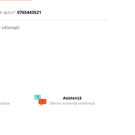
e ajutor?
0765443521
informatii
Asistență
roduse
Oferim asistență telefonică