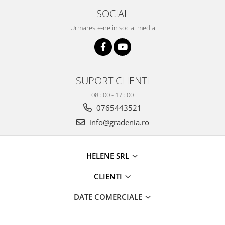
SOCIAL
Grape
Cositori
Urmareste-ne in social media
Tocatoare agricole
Cultivatoare
Articole electrice
SUPORT CLIENTI
Prelungitoare
Sigurante electrice
08 : 00 - 17 : 00
Surse de iluminat
0765443521
Plafoniere
info@gradenia.ro
Scule pentru construcții
Betoniere
HELENE SRL
Ciocane rotopercutoare
Plase gard
CLIENTI
Plasa sarma galvanizata zincata
DATE COMERCIALE
Plasa sarma rabit
Sarma moale neagra pentru fierari