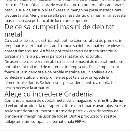
Utilaje agricole
trece de 35 cm. Discul abraziv este fixat pe un brat metalic care poate
bascula sus-jos, iar sub el se fixeaza in menghina piesa metalica care
Motocultoare
trebuie taiata. Menghina se afla pe masa de lucru a masinii, iar aceasta
Motosape
masa se aseaza pe bancul de lucru unde operam.
De ce sa cumperi masini de debitat
Motocositori
metal
Motocoase
Cu o astfel de scula electrica poti obtine taieri curate si de precizie, in
Motopompe
timp foarte scurt, mai ales cand trebuie sa debitezi mai multe piese la
Batoze
aceeasi dimensiune. Astfel se pot realiza taieri de inalta precizie la
turatii mari, fara a pune in pericol sanatate muncitorului.
Granulatoare furaje
De asemenea, este remarcabil ca la aceste masini de debitat metal se
Mori cereale
pot taia cantitati mari de materiale in timp scurt. De exemplu, sunt
Semanatori manuale
foarte utile in depozitele de profile metalice sau in atelierele de
confectii metalice, unde profilele se pot taia usor si repede la
Tocatori vegetatie
dimensiunile dorite. Se folosesc si pe santiere pentru a debita fier-
Zdrobitori
beton necesar la armaturi.
Alege cu incredere Gradenia
Mașini hidraulice de despicat
lemne
Comandati masini de debitat metal de la magazinul online
Gradenia
si vei primi produse la un raport calitate / pret foarte avantajos. Aceste
Pluguri
scule sunt dotate cu motor puternic de peste 2 kW si dispozitiv de
Plug de scos cartofi
prindere in menghina usor de folosit. Dintre producatorii acestor
utilaje amintim compania internationala FERM.
Rarițe
Freze de pamant