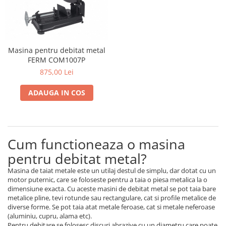
Dispozitiv de ascutit lant
Masini electrice de tuns oi
Motoburghiu
Fierăstrău de mână
Masina pentru debitat metal
Topoare
FERM COM1007P
Suflante
875,00 Lei
Aspirator pentru frunze
ADAUGA IN COS
Compostoare
Tocator resturi vegetale
Tavalugi manuali
Scarificatoare
Cum functioneaza o masina
Gama gazon
pentru debitat metal?
Tăvălugi pentru gazon
Masina de taiat metale este un utilaj destul de simplu, dar dotat cu un
Role de irigat
motor puternic, care se foloseste pentru a taia o piesa metalica la o
Distribuitoare de nisip
dimensiune exacta. Cu aceste masini de debitat metal se pot taia bare
metalice pline, tevi rotunde sau rectangulare, cat si profile metalice de
Aeratoare pentru gazon
diverse forme. Se pot taia atat metale feroase, cat si metale neferoase
Șuruburi autoforante
(aluminiu, cupru, alama etc).
Pentru debitare se folosesc discuri abrazive cu un diametru care poate