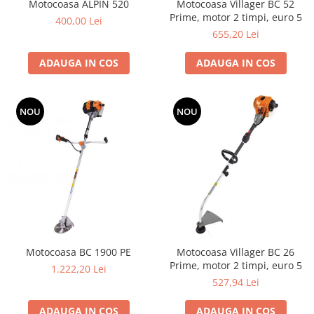
Motocoasa ALPIN 520
Motocoasa Villager BC 52
Utilaje agricole
Prime, motor 2 timpi, euro 5
400,00 Lei
Motocultoare
655,20 Lei
Motosape
Motocositori
ADAUGA IN COS
ADAUGA IN COS
Motocoase
Motopompe
NOU
NOU
Batoze
Granulatoare furaje
Mori cereale
Semanatori manuale
Tocatori vegetatie
Zdrobitori
Mașini hidraulice de despicat
lemne
Motocoasa BC 1900 PE
Motocoasa Villager BC 26
Pluguri
Prime, motor 2 timpi, euro 5
1.222,20 Lei
Plug de scos cartofi
527,94 Lei
Rarițe
ADAUGA IN COS
ADAUGA IN COS
Freze de pamant