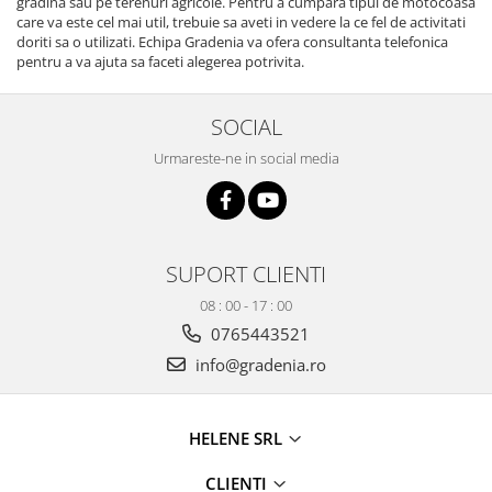
gradina sau pe terenuri agricole. Pentru a cumpara tipul de motocoasa
care va este cel mai util, trebuie sa aveti in vedere la ce fel de activitati
doriti sa o utilizati. Echipa Gradenia va ofera consultanta telefonica
pentru a va ajuta sa faceti alegerea potrivita.
SOCIAL
Urmareste-ne in social media
SUPORT CLIENTI
08 : 00 - 17 : 00
0765443521
info@gradenia.ro
HELENE SRL
CLIENTI