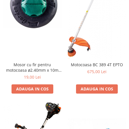
Produse decorative
Produse pentru constructii
Aparate pneumatice
Pistoale de vopsit
Set aer comprimat
Compresoare
Scule si accesorii pneumatice
Scule electrice
Mosor cu fir pentru
Motocoasa BC 389 4T EPTO
Bormasini
motocoasa ø2.40mm x 10m
675,00 Lei
M10 Easy Load RG
Aparate de sudura
19,00 Lei
Aeroterme si tunuri de caldura
ADAUGA IN COS
ADAUGA IN COS
Aspiratoare profesionale
Capsatoare electrice
Ciocane demolatoare
Ciocane rotopercutoare
Ciocane electro-pneumatice
Fierastrau circular