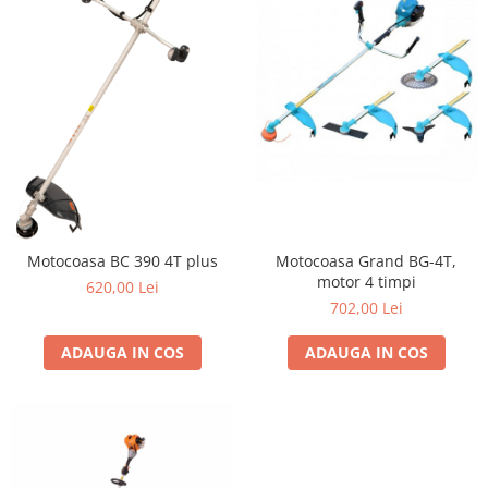
Fierastrau electric
Fierastrau pendular vertical
Ferastraie stationare
Polizor unghiular
Telemetru
Nivela laser
Generatoare curent electric
Freze electrice
Rindele electrice
Motocoasa Grand BG-4T,
Motocoasa BC 390 4T plus
motor 4 timpi
Aparate de sudură tevi PVC
620,00 Lei
702,00 Lei
Pistoale cu aer cald
Mașini electrice de șlefuit / polișat
ADAUGA IN COS
ADAUGA IN COS
Mixer electric
Polizor de banc
Masini de gaurit
Masini de debitat metal
Cutit termic electric