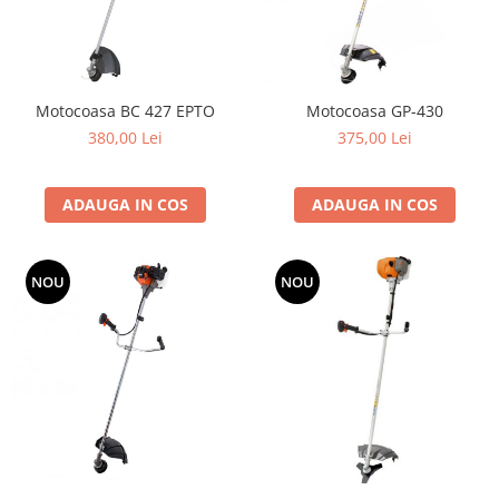
Dispozitiv de ascutit lant
Masini electrice de tuns oi
Motoburghiu
Fierăstrău de mână
Motocoasa BC 427 EPTO
Motocoasa GP-430
Topoare
380,00 Lei
375,00 Lei
Suflante
Aspirator pentru frunze
ADAUGA IN COS
ADAUGA IN COS
Compostoare
Tocator resturi vegetale
Tavalugi manuali
NOU
NOU
Scarificatoare
Gama gazon
Tăvălugi pentru gazon
Role de irigat
Distribuitoare de nisip
Aeratoare pentru gazon
Șuruburi autoforante