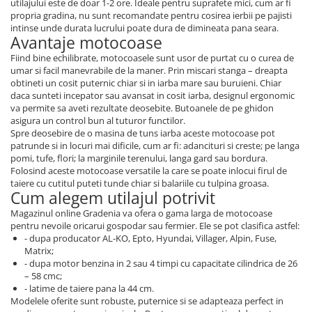
utilajului este de doar 1-2 ore. Ideale pentru suprafete mici, cum ar fi
propria gradina, nu sunt recomandate pentru cosirea ierbii pe pajisti
intinse unde durata lucrului poate dura de dimineata pana seara.
Avantaje motocoase
Fiind bine echilibrate, motocoasele sunt usor de purtat cu o curea de
umar si facil manevrabile de la maner. Prin miscari stanga – dreapta
obtineti un cosit puternic chiar si in iarba mare sau buruieni. Chiar
daca sunteti incepator sau avansat in cosit iarba, designul ergonomic
va permite sa aveti rezultate deosebite. Butoanele de pe ghidon
asigura un control bun al tuturor functilor.
Spre deosebire de o masina de tuns iarba aceste motocoase pot
patrunde si in locuri mai dificile, cum ar fi: adancituri si creste; pe langa
pomi, tufe, flori; la marginile terenului, langa gard sau bordura.
Folosind aceste motocoase versatile la care se poate inlocui firul de
taiere cu cutitul puteti tunde chiar si balariile cu tulpina groasa.
Cum alegem utilajul potrivit
Magazinul online Gradenia va ofera o gama larga de motocoase
pentru nevoile oricarui gospodar sau fermier. Ele se pot clasifica astfel:
- dupa producator AL-KO, Epto, Hyundai, Villager, Alpin, Fuse,
Matrix;
- dupa motor benzina in 2 sau 4 timpi cu capacitate cilindrica de 26
– 58 cmc;
- latime de taiere pana la 44 cm.
Modelele oferite sunt robuste, puternice si se adapteaza perfect in