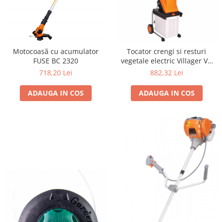
si dulgheri; sarma zincata; sarma
ghimpata
Plase din polietilena
Plase umbrire
Plase anti insecte
Motocoasă cu acumulator
Tocator crengi si resturi
Plase anti pasari
FUSE BC 2320
vegetale electric Villager VC
Plase anti buruieni
2500
718,20 Lei
882,32 Lei
Plase pentru castraveti
Mobilier PVC
ADAUGA IN COS
ADAUGA IN COS
Mobilier din PVC pentru casă
Mobilier PVC pentru grădină
Mobilier comercial din PVC
Butoaie pentru vin
Garduri și porți rezidențiale
Garduri
Porti
Articole de consum industrie
Lacuri si vopsele