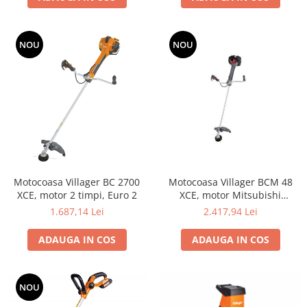
Grape
Cositori
NOU
NOU
Tocatoare agricole
Cultivatoare
Articole electrice
Prelungitoare
Sigurante electrice
Surse de iluminat
Plafoniere
Scule pentru construcții
Motocoasa Villager BC 2700
Motocoasa Villager BCM 48
XCE, motor 2 timpi, Euro 2
XCE, motor Mitsubishi
Betoniere
TLE48FD (profesional)
1.687,14 Lei
2.417,94 Lei
Ciocane rotopercutoare
Plase gard
ADAUGA IN COS
ADAUGA IN COS
Plasa sarma galvanizata zincata
Plasa sarma rabit
NOU
Sarma moale neagra pentru fierari