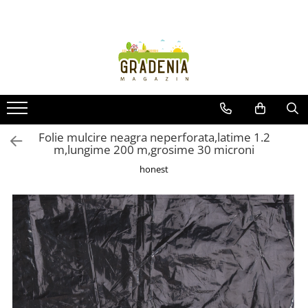
Produse
Unelte pentru grădină
Tractorașe de cosit iarba
Masini de tuns iarba
Roabe
Folie mulcire neagra neperforata,latime 1.2
m,lungime 200 m,grosime 30 microni
Atomizoare
Pompe de apă
honest
Hidrofoare
Trimmere
Drujbe
Freze de zapada
Foarfeci
Fierastrau gard viu
Fierastraie telescopice