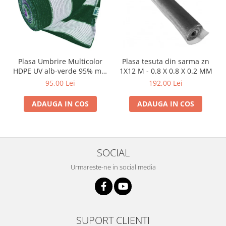
si dulgheri; sarma zincata; sarma
ghimpata
Plase din polietilena
Plase umbrire
Plase anti insecte
Plase anti pasari
Plasa Umbrire Multicolor
Plasa tesuta din sarma zn
Plase anti buruieni
HDPE UV alb-verde 95% mp,
1X12 M - 0.8 X 0.8 X 0.2 MM
Plase pentru castraveti
lungime 10m,latime 2 m
95,00 Lei
192,00 Lei
Mobilier PVC
ADAUGA IN COS
ADAUGA IN COS
Mobilier din PVC pentru casă
Mobilier PVC pentru grădină
Mobilier comercial din PVC
Butoaie pentru vin
SOCIAL
Garduri și porți rezidențiale
Urmareste-ne in social media
Garduri
Porti
Articole de consum industrie
SUPORT CLIENTI
Lacuri si vopsele