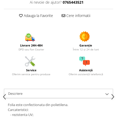
Utilaje agricole
Ai nevoie de ajutor?
0765443521
Motocultoare
Adauga la Favorite
Cere informatii
Motosape
Motocositori
Motocoase
Motopompe
Batoze
Livrare 24H-48H
Garanție
DPD sau Fan Courier
Între 12 și 24 de luni
Granulatoare furaje
Mori cereale
Semanatori manuale
Service
Asistență
Tocatori vegetatie
Oferim service pentru produse
Oferim asistență telefonică
Zdrobitori
Mașini hidraulice de despicat
lemne
Descriere
Pluguri
Plug de scos cartofi
Folia este confectionata din polietilena.
Carcateristici:
Rarițe
- rezistenta UV;
Freze de pamant