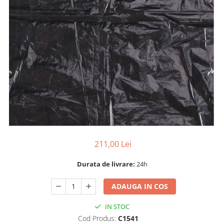
Dispozitiv de ascutit lant
Masini electrice de tuns oi
Motoburghiu
Fierăstrău de mână
Topoare
Suflante
Aspirator pentru frunze
Compostoare
Tocator resturi vegetale
Tavalugi manuali
Scarificatoare
211,00 Lei
Gama gazon
Tăvălugi pentru gazon
Durata de livrare:
24h
Role de irigat
Distribuitoare de nisip
ADAUGA IN COS
Aeratoare pentru gazon
IN STOC
Șuruburi autoforante
Cod Produs:
C1541