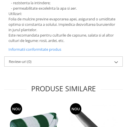
- rezistenta la intindere;
Grape
- permeabilitate excelelnta la apa si aer.
Utilizari:
Cositori
Folia de mulcire previne evaporarea apei, asigurand o umiditate
Tocatoare agricole
optima si constanta a solului. Impiedica dezvoltarea buruienilor
Cultivatoare
in jurul plantelor.
Este recomandata pentru culturile de capsune, salata si al altor
Articole electrice
culturi de legume: rosii, ardei, etc.
Prelungitoare
Informatii conformitate produs
Sigurante electrice
Surse de iluminat
Review-uri
(0)
Plafoniere
Scule pentru construcții
Betoniere
PRODUSE SIMILARE
Ciocane rotopercutoare
Plase gard
Plasa sarma galvanizata zincata
NOU
NOU
Plasa sarma rabit
Sarma moale neagra pentru fierari