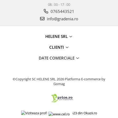
08 : 00 - 17 : 00
Produse decorative
0765443521
Produse pentru constructii
info@gradenia.ro
Aparate pneumatice
Pistoale de vopsit
Set aer comprimat
HELENE SRL
Compresoare
CLIENTI
Scule si accesorii pneumatice
Scule electrice
DATE COMERCIALE
Bormasini
Aparate de sudura
Aeroterme si tunuri de caldura
©Copyright SC HELENE SRL 2026
Platforma E-commerce by
Aspiratoare profesionale
Gomag
Capsatoare electrice
Ciocane demolatoare
Ciocane rotopercutoare
Ciocane electro-pneumatice
Fierastrau circular