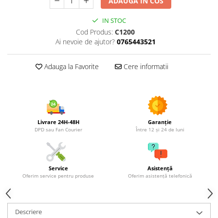
ADAUGA IN COS
Utilaje agricole
Motocultoare
IN STOC
Motosape
Cod Produs:
C1200
Ai nevoie de ajutor?
0765443521
Motocositori
Motocoase
Adauga la Favorite
Cere informatii
Motopompe
Batoze
Granulatoare furaje
Mori cereale
Semanatori manuale
Livrare 24H-48H
Garanție
DPD sau Fan Courier
Între 12 și 24 de luni
Tocatori vegetatie
Zdrobitori
Mașini hidraulice de despicat
lemne
Service
Asistență
Oferim service pentru produse
Oferim asistență telefonică
Pluguri
Plug de scos cartofi
Rarițe
Descriere
Freze de pamant