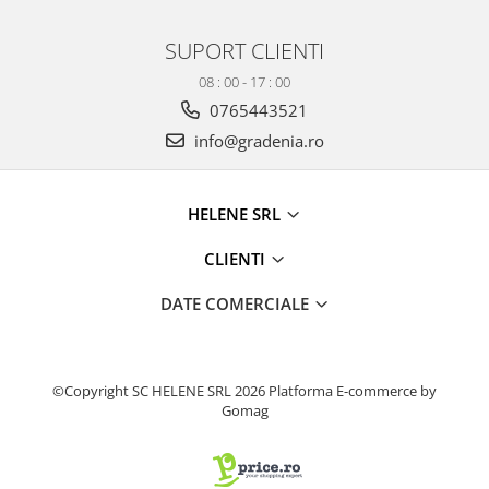
Produse decorative
SUPORT CLIENTI
Produse pentru constructii
Aparate pneumatice
08 : 00 - 17 : 00
0765443521
Pistoale de vopsit
info@gradenia.ro
Set aer comprimat
Compresoare
Scule si accesorii pneumatice
HELENE SRL
Scule electrice
CLIENTI
Bormasini
Aparate de sudura
DATE COMERCIALE
Aeroterme si tunuri de caldura
Aspiratoare profesionale
Capsatoare electrice
©Copyright SC HELENE SRL 2026
Platforma E-commerce by
Ciocane demolatoare
Gomag
Ciocane rotopercutoare
Ciocane electro-pneumatice
Fierastrau circular