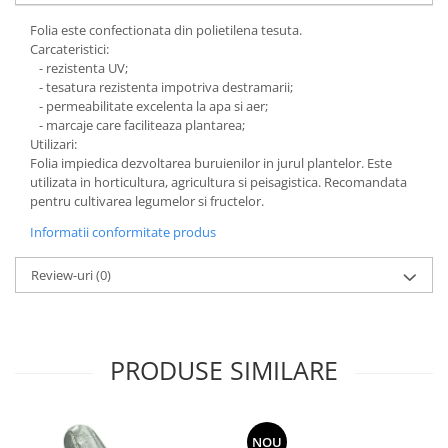
Grape
Folia este confectionata din polietilena tesuta.
Carcateristici:
Cositori
- rezistenta UV;
Tocatoare agricole
- tesatura rezistenta impotriva destramarii;
Cultivatoare
- permeabilitate excelenta la apa si aer;
- marcaje care faciliteaza plantarea;
Articole electrice
Utilizari:
Prelungitoare
Folia impiedica dezvoltarea buruienilor in jurul plantelor. Este
utilizata in horticultura, agricultura si peisagistica. Recomandata
Sigurante electrice
pentru cultivarea legumelor si fructelor.
Surse de iluminat
Informatii conformitate produs
Plafoniere
Scule pentru construcții
Review-uri
(0)
Betoniere
Ciocane rotopercutoare
Plase gard
PRODUSE SIMILARE
Plasa sarma galvanizata zincata
Plasa sarma rabit
Sarma moale neagra pentru fierari
NOU