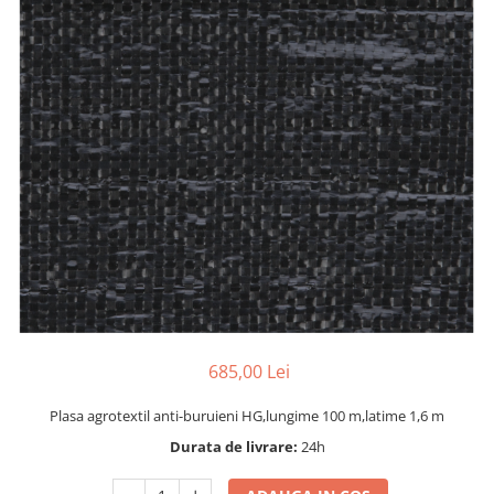
Dispozitiv de ascutit lant
Masini electrice de tuns oi
Motoburghiu
Fierăstrău de mână
Topoare
Suflante
Aspirator pentru frunze
Compostoare
Tocator resturi vegetale
Tavalugi manuali
Scarificatoare
Gama gazon
Tăvălugi pentru gazon
685,00 Lei
Role de irigat
Distribuitoare de nisip
Plasa agrotextil anti-buruieni HG,lungime 100 m,latime 1,6 m
Aeratoare pentru gazon
Durata de livrare:
24h
Șuruburi autoforante