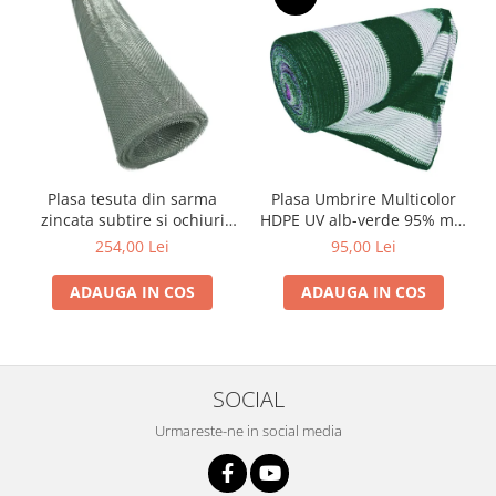
si dulgheri; sarma zincata; sarma
ghimpata
Plase din polietilena
Plase umbrire
Plase anti insecte
Plase anti pasari
Plase anti buruieni
Plase pentru castraveti
Plasa tesuta din sarma
Plasa Umbrire Multicolor
Mobilier PVC
zincata subtire si ochiuri
HDPE UV alb-verde 95% mp,
Mobilier din PVC pentru casă
medii Zn 1x12 m - 5 x 5 x
lungime 10m,latime 2 m
254,00 Lei
95,00 Lei
0.56 mm
Mobilier PVC pentru grădină
ADAUGA IN COS
ADAUGA IN COS
Mobilier comercial din PVC
Butoaie pentru vin
Garduri și porți rezidențiale
Garduri
SOCIAL
Porti
Urmareste-ne in social media
Articole de consum industrie
Lacuri si vopsele