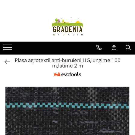
Produse
Unelte pentru grădină
Tractorașe de cosit iarba
Masini de tuns iarba
Roabe
Plasa agrotextil anti-buruieni HG,lungime 100
m,latime 2 m
Atomizoare
Pompe de apă
Hidrofoare
Trimmere
Drujbe
Freze de zapada
Foarfeci
Fierastrau gard viu
Fierastraie telescopice