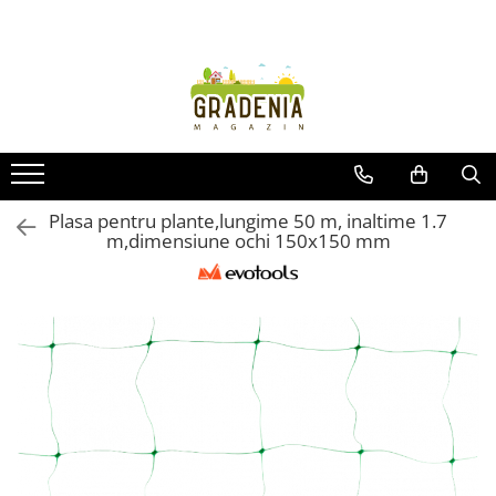
Produse
Unelte pentru grădină
Tractorașe de cosit iarba
Masini de tuns iarba
Roabe
Plasa pentru plante,lungime 50 m, inaltime 1.7
m,dimensiune ochi 150x150 mm
Atomizoare
Pompe de apă
Hidrofoare
Trimmere
Drujbe
Freze de zapada
Foarfeci
Fierastrau gard viu
Fierastraie telescopice