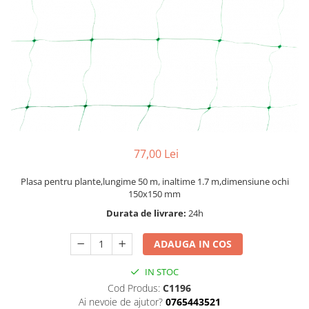
Dispozitiv de ascutit lant
Masini electrice de tuns oi
Motoburghiu
Fierăstrău de mână
Topoare
Suflante
Aspirator pentru frunze
Compostoare
Tocator resturi vegetale
77,00 Lei
Tavalugi manuali
Scarificatoare
Plasa pentru plante,lungime 50 m, inaltime 1.7 m,dimensiune ochi
150x150 mm
Gama gazon
Durata de livrare:
24h
Tăvălugi pentru gazon
Role de irigat
ADAUGA IN COS
Distribuitoare de nisip
IN STOC
Aeratoare pentru gazon
Cod Produs:
C1196
Șuruburi autoforante
Ai nevoie de ajutor?
0765443521