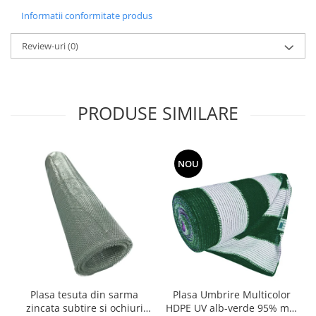
Informatii conformitate produs
Grape
Cositori
Review-uri
(0)
Tocatoare agricole
Cultivatoare
Articole electrice
PRODUSE SIMILARE
Prelungitoare
Sigurante electrice
Surse de iluminat
NOU
Plafoniere
Scule pentru construcții
Betoniere
Ciocane rotopercutoare
Plase gard
Plasa sarma galvanizata zincata
Plasa sarma rabit
Plasa tesuta din sarma
Plasa Umbrire Multicolor
Sarma moale neagra pentru fierari
zincata subtire si ochiuri
HDPE UV alb-verde 95% mp,