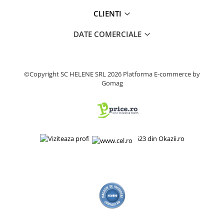
Produse decorative
CLIENTI
Produse pentru constructii
DATE COMERCIALE
Aparate pneumatice
Pistoale de vopsit
Set aer comprimat
©Copyright SC HELENE SRL 2026
Platforma E-commerce by
Compresoare
Gomag
Scule si accesorii pneumatice
Scule electrice
Bormasini
Aparate de sudura
Aeroterme si tunuri de caldura
Aspiratoare profesionale
Capsatoare electrice
Ciocane demolatoare
Ciocane rotopercutoare
Ciocane electro-pneumatice
Fierastrau circular