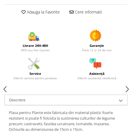
Utilaje agricole
Motocultoare
Adauga la Favorite
Cere informatii
Motosape
Motocositori
Motocoase
Motopompe
Livrare 24H-48H
Garanție
Batoze
DPD sau Fan Courier
Între 12 și 24 de luni
Granulatoare furaje
Mori cereale
Semanatori manuale
Service
Asistență
Oferim service pentru produse
Oferim asistență telefonică
Tocatori vegetatie
Zdrobitori
Mașini hidraulice de despicat
Descriere
lemne
Pluguri
Plasa pentru Plante este fabricata din material plastic foarte
Plug de scos cartofi
rezistent si poate fi folosita la sustinerea culturilor de legume
precum: castravetii, fasolea urcatoare, tomatele, mazarea.
Rarițe
Ochiurile au dimensiunea de 15cm x 15cm.
Freze de pamant