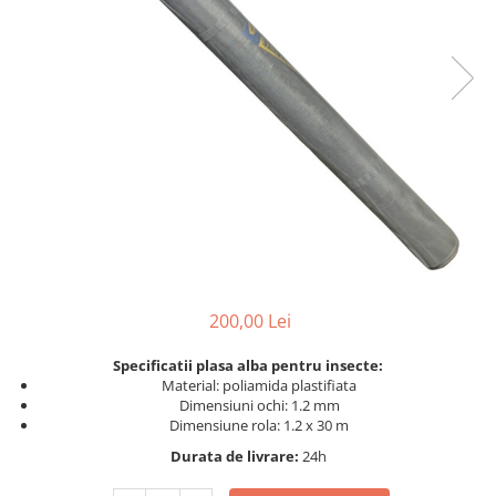
Dispozitiv de ascutit lant
Masini electrice de tuns oi
Motoburghiu
Fierăstrău de mână
Topoare
Suflante
Aspirator pentru frunze
Compostoare
Tocator resturi vegetale
Tavalugi manuali
Scarificatoare
Gama gazon
200,00 Lei
Tăvălugi pentru gazon
Specificatii plasa alba pentru insecte:
Role de irigat
Material: poliamida plastifiata
Dimensiuni ochi: 1.2 mm
Distribuitoare de nisip
Dimensiune rola: 1.2 x 30 m
Aeratoare pentru gazon
Durata de livrare:
24h
Șuruburi autoforante