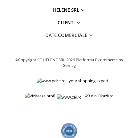
Produse decorative
HELENE SRL
Produse pentru constructii
CLIENTI
Aparate pneumatice
Pistoale de vopsit
DATE COMERCIALE
Set aer comprimat
Compresoare
Scule si accesorii pneumatice
©Copyright SC HELENE SRL 2026
Platforma E-commerce by
Scule electrice
Gomag
Bormasini
Aparate de sudura
Aeroterme si tunuri de caldura
Aspiratoare profesionale
Capsatoare electrice
Ciocane demolatoare
Ciocane rotopercutoare
Ciocane electro-pneumatice
Fierastrau circular