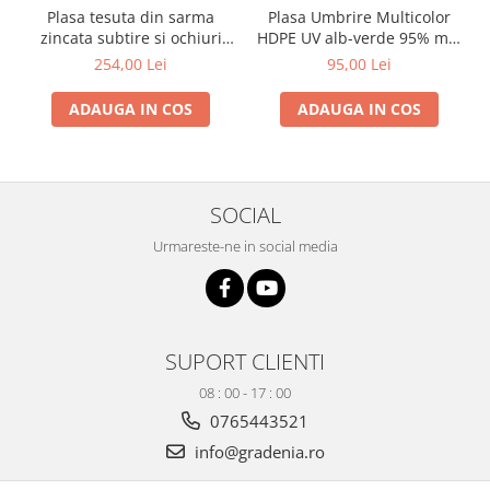
si dulgheri; sarma zincata; sarma
Plasa tesuta din sarma
Plasa Umbrire Multicolor
ghimpata
Plase din polietilena
zincata subtire si ochiuri
HDPE UV alb-verde 95% mp,
medii Zn 1x12 m - 5 x 5 x
lungime 10m,latime 2 m
Plase umbrire
254,00 Lei
95,00 Lei
0.56 mm
Plase anti insecte
ADAUGA IN COS
ADAUGA IN COS
Plase anti pasari
Plase anti buruieni
Plase pentru castraveti
Mobilier PVC
SOCIAL
Mobilier din PVC pentru casă
Urmareste-ne in social media
Mobilier PVC pentru grădină
Mobilier comercial din PVC
Butoaie pentru vin
Garduri și porți rezidențiale
SUPORT CLIENTI
Garduri
08 : 00 - 17 : 00
Porti
0765443521
Articole de consum industrie
info@gradenia.ro
Lacuri si vopsele