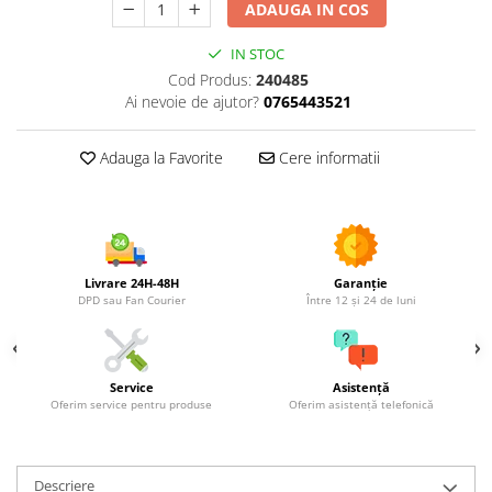
Utilaje agricole
ADAUGA IN COS
Motocultoare
IN STOC
Motosape
Cod Produs:
240485
Motocositori
Ai nevoie de ajutor?
0765443521
Motocoase
Motopompe
Adauga la Favorite
Cere informatii
Batoze
Granulatoare furaje
Mori cereale
Semanatori manuale
Livrare 24H-48H
Garanție
Tocatori vegetatie
DPD sau Fan Courier
Între 12 și 24 de luni
Zdrobitori
Mașini hidraulice de despicat
lemne
Service
Asistență
Pluguri
Oferim service pentru produse
Oferim asistență telefonică
Plug de scos cartofi
Rarițe
Descriere
Freze de pamant