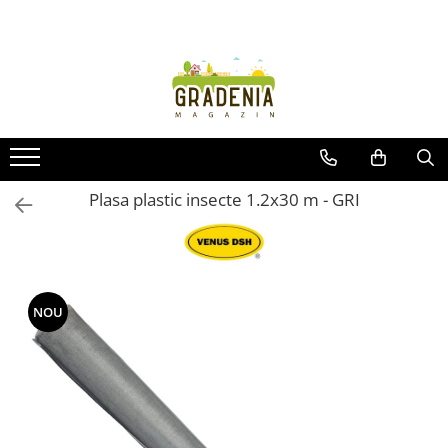
Produse
Unelte pentru grădină
Tractorașe de cosit iarba
Masini de tuns iarba
Roabe
Plasa plastic insecte 1.2x30 m - GRI
Atomizoare
Pompe de apă
Hidrofoare
Trimmere
NOU
Drujbe
Freze de zapada
Foarfeci
Fierastrau gard viu
Fierastraie telescopice