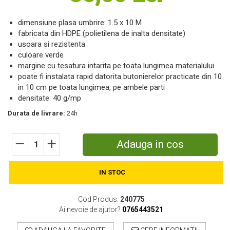
Motosape
dimensiune plasa umbrire: 1.5 x 10 M
Motocositori
fabricata din HDPE (polietilena de inalta densitate)
Motocoase
usoara si rezistenta
Motopompe
culoare verde
Batoze
margine cu tesatura intarita pe toata lungimea materialului
Granulatoare furaje
poate fi instalata rapid datorita butonierelor practicate din 10
Mori cereale
in 10 cm pe toata lungimea, pe ambele parti
densitate: 40 g/mp
Semanatori manuale
Tocatori vegetatie
Durata de livrare:
24h
Zdrobitori
Mașini hidraulice de despicat lemne
Adauga in cos
Pluguri
Plug de scos cartofi
Rarițe
IN STOC
Freze de pamant
Grape
Cod Produs:
240775
Ai nevoie de ajutor?
0765443521
Cositori
Tocatoare agricole