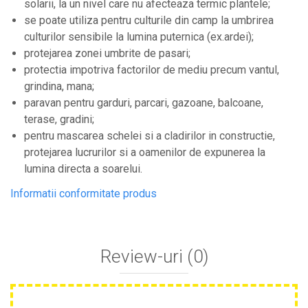
solarii, la un nivel care nu afecteaza termic plantele;
Plase anti buruieni
se poate utiliza pentru culturile din camp la umbrirea
Plase pentru castraveti
culturilor sensibile la lumina puternica (ex.ardei);
Mobilier PVC
protejarea zonei umbrite de pasari;
protectia impotriva factorilor de mediu precum vantul,
Mobilier din PVC pentru casă
grindina, mana;
Mobilier PVC pentru grădină
paravan pentru garduri, parcari, gazoane, balcoane,
Mobilier comercial din PVC
terase, gradini;
Butoaie Pentru Vin
pentru mascarea schelei si a cladirilor in constructie,
Garduri Și Porți Rezidențiale
protejarea lucrurilor si a oamenilor de expunerea la
lumina directa a soarelui.
Garduri
Porti
Informatii conformitate produs
Articole De Consum Industrie
Lacuri Si Vopsele
Produse decorative
Review-uri
(0)
Produse pentru constructii
Aparate Pneumatice
Pistoale de vopsit