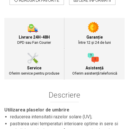
ADAUGA LA FAVORITE
CERE INFORMATII
Cultivatoare
Articole Electrice
Prelungitoare
Sigurante electrice
Surse de iluminat
Livrare 24H-48H
Garanție
Plafoniere
DPD sau Fan Courier
Între 12 și 24 de luni
Scule Pentru Construcții
Betoniere
Ciocane rotopercutoare
Service
Asistență
Plase Gard
Oferim service pentru produse
Oferim asistență telefonică
Plasa sarma galvanizata zincata
Plasa sarma rabit
Descriere
Sarma moale neagra pentru fierari si
dulgheri; sarma zincata; sarma ghimpata
Plase din polietilena
Utilizarea plaselor de umbrire
Plase umbrire
reducerea intensitatii razelor solare (UV);
Plase anti insecte
pastrarea unei temperaturi interioare optime in sere si
Plase anti pasari