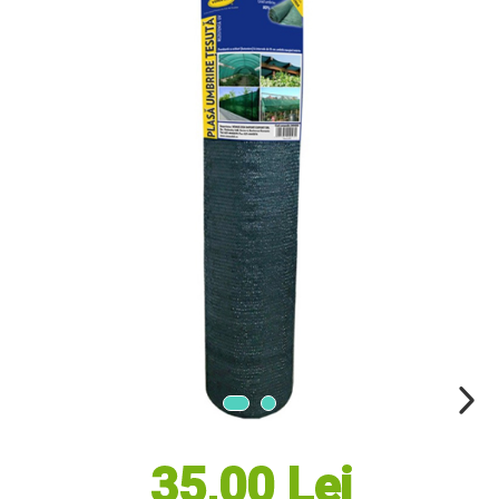
Masini electrice de tuns oi
Motoburghiu
Fierăstrău de mână
Topoare
Suflante
Aspirator pentru frunze
Compostoare
Tocator resturi vegetale
Tavalugi manuali
Scarificatoare
Gama Gazon
Tăvălugi pentru gazon
Role de irigat
Distribuitoare de nisip
Aeratoare pentru gazon
Șuruburi Autoforante
Utilaje Agricole
35,00 Lei
Motocultoare