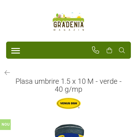
Produse
Unelte Pentru Grădină
Tractorașe de cosit iarba
Masini de tuns iarba
Roabe
Atomizoare
Pompe de apă
Plasa umbrire 1.5 x 10 M - verde -
Hidrofoare
40 g/mp
Trimmere
Drujbe
Freze de zapada
Foarfeci
Fierastrau gard viu
Fierastraie telescopice
NOU
Dispozitiv de ascutit lant