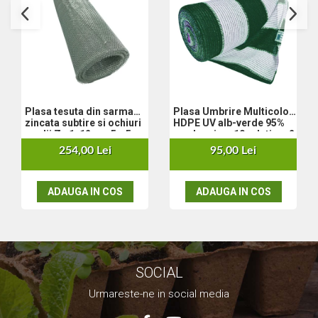
Nivela laser
Generatoare curent electric
Freze electrice
Rindele electrice
Aparate de sudură tevi PVC
Pistoale cu aer cald
Plasa tesuta din sarma
Plasa Umbrire Multicolor
Mașini electrice de șlefuit / polișat
zincata subtire si ochiuri
HDPE UV alb-verde 95%
Mixer electric
medii Zn 1x12 m - 5 x 5 x
mp, lungime 10m,latime 2
0.56 mm
m
Polizor de banc
254,00 Lei
95,00 Lei
Masini de gaurit
Masini de debitat metal
ADAUGA IN COS
ADAUGA IN COS
Cutit termic electric
Cosuri Si Pubele
SOCIAL
Urmareste-ne in social media