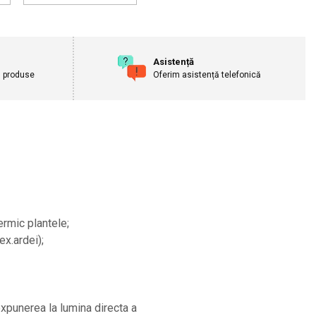
Asistență
u produse
Oferim asistență telefonică
ermic plantele;
ex.ardei);
 expunerea la lumina directa a