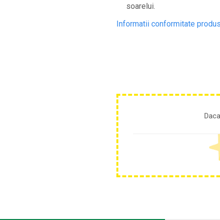
Cultivatoare
soarelui.
Articole Electrice
Informatii conformitate produ
Prelungitoare
Sigurante electrice
Surse de iluminat
Plafoniere
Scule Pentru Construcții
Betoniere
Ciocane rotopercutoare
Daca
Plase Gard
Plasa sarma galvanizata zincata
Plasa sarma rabit
Sarma moale neagra pentru fierari si
dulgheri; sarma zincata; sarma ghimpata
Plase din polietilena
Plase umbrire
Plase anti insecte
Plase anti pasari