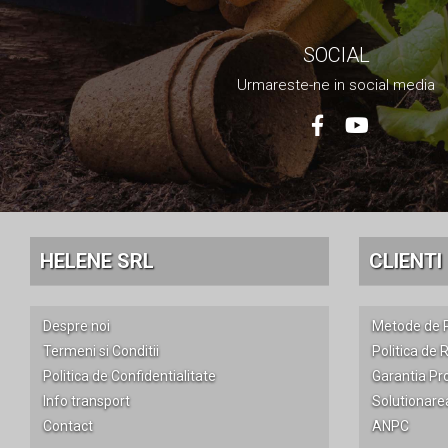
Set aer comprimat
Compresoare
SOCIAL
Scule si accesorii pneumatice
Urmareste-ne in social media
Scule Electrice
Bormasini
Aparate de sudura
Aeroterme si tunuri de caldura
Aspiratoare profesionale
Capsatoare electrice
Ciocane demolatoare
HELENE SRL
CLIENTI
Ciocane rotopercutoare
Ciocane electro-pneumatice
Fierastrau circular
Despre noi
Metode de P
Fierastrau electric
Termeni si Conditii
Politica de 
Fierastrau pendular vertical
Politica de Confidentialitate
Garantia Pr
Ferastraie stationare
Info transport
Solutionarea 
Polizor unghiular
Contact
ANPC
Telemetru