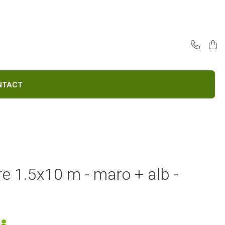
E
CONTACT
e 1.5x10 m - maro + alb -