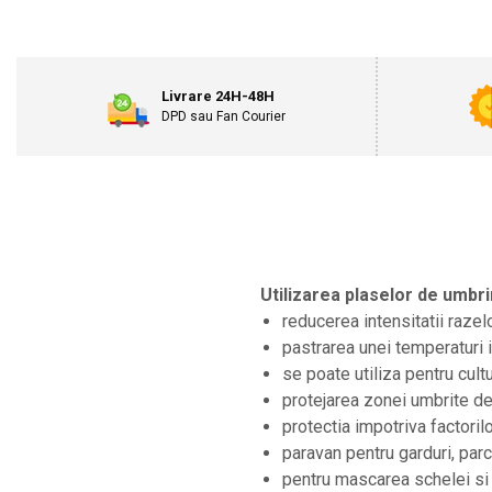
Motosape
Motocositori
Motocoase
Livrare 24H-48H
Motopompe
DPD sau Fan Courier
Batoze
Granulatoare furaje
Mori cereale
Semanatori manuale
Tocatori vegetatie
Zdrobitori
Mașini hidraulice de despicat lemne
Utilizarea plaselor de umbri
Pluguri
reducerea intensitatii razel
Plug de scos cartofi
pastrarea unei temperaturi i
Rarițe
se poate utiliza pentru cultu
Freze de pamant
protejarea zonei umbrite de
Grape
protectia impotriva factoril
Cositori
paravan pentru garduri, parc
Tocatoare agricole
pentru mascarea schelei si a