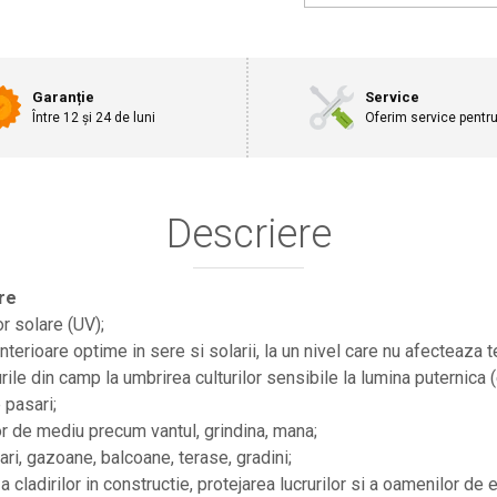
Garanție
Service
Între 12 și 24 de luni
Oferim service pentr
Descriere
re
or solare (UV);
nterioare optime in sere si solarii, la un nivel care nu afecteaza t
rile din camp la umbrirea culturilor sensibile la lumina puternica (
 pasari;
or de mediu precum vantul, grindina, mana;
ari, gazoane, balcoane, terase, gradini;
 cladirilor in constructie, protejarea lucrurilor si a oamenilor de