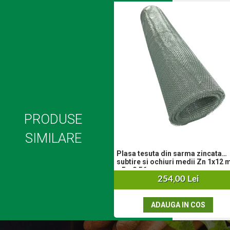
Plase anti buruieni
Plase pentru castraveti
Mobilier PVC
Mobilier din PVC pentru casă
Mobilier PVC pentru grădină
Mobilier comercial din PVC
Butoaie Pentru Vin
Garduri Și Porți Rezidențiale
PRODUSE
Garduri
SIMILARE
Porti
Articole De Consum Industrie
Plasa tesuta din sarma zincata
subtire si ochiuri medii Zn 1x12 m
Lacuri Si Vopsele
x 5 x 0.56 mm
254,00 Lei
Produse decorative
Produse pentru constructii
ADAUGA IN COS
Aparate Pneumatice
Pistoale de vopsit