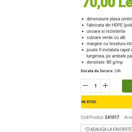
70,00 Le
dimensiune plasa umbri
fabricata din HDPE (poli
usoara si rezistenta
culoare verde cu alb
margine cu tesatura int
poate fi instalata rapid
lungimea, pe ambele par
densitate: 80 g/mp
Durata de livrare:
24h
IN STOC
Cod Produs:
241017
Ai n
ADAUGA LA FAVORITE