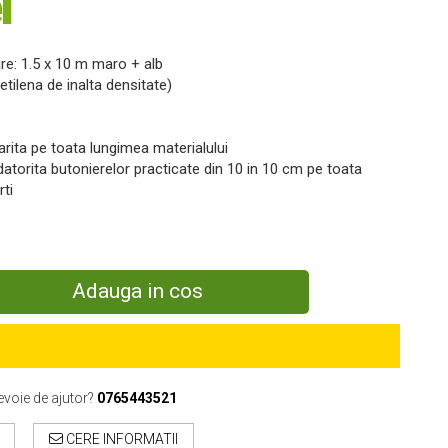
i
re: 1.5 x 10 m maro + alb
etilena de inalta densitate)
arita pe toata lungimea materialului
 datorita butonierelor practicate din 10 in 10 cm pe toata
ti
Adauga in cos
evoie de ajutor?
0765443521
CERE INFORMATII