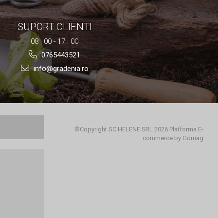
SUPORT CLIENTI
08 : 00 - 17 : 00
0765443521
info@gradenia.ro
©Copyright SC HELENE SRL 2026
Platforma E-
commerce by Gomag