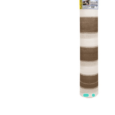
Masini electrice de tuns oi
Motoburghiu
Fierăstrău de mână
Topoare
Suflante
Aspirator pentru frunze
Compostoare
Tocator resturi vegetale
Tavalugi manuali
Scarificatoare
Gama Gazon
Tăvălugi pentru gazon
Role de irigat
Distribuitoare de nisip
Aeratoare pentru gazon
Șuruburi Autoforante
Utilaje Agricole
Motocultoare