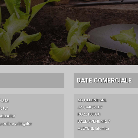
DATE COMERCIALE
SC HELENE SRL
lata
J21/440/2007
Retur
RO22163890
oduselor
BALDOVENI, NR. 7
online a litigiilor
ALEXENI, Ialomita