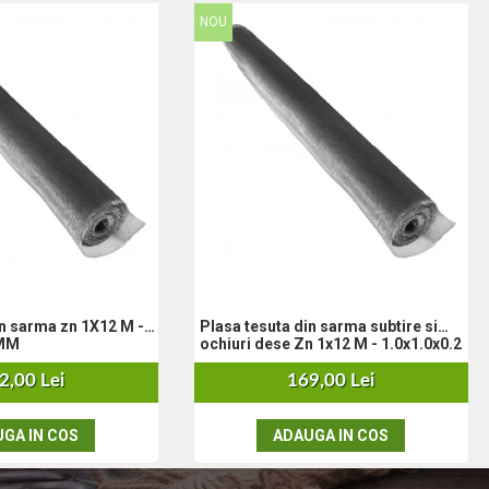
NOU
 zn 1X12 M -
Plasa tesuta din sarma subtire si
 MM
ochiuri dese Zn 1x12 M - 1.0x1.0x0.2
mm
2,00 Lei
169,00 Lei
GA IN COS
ADAUGA IN COS