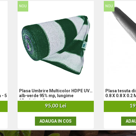
NOU
NOU
Plasa Umbrire Multicolor HDPE UV
Plasa tesuta din sarma
 - 5
alb-verde 95% mp, lungime
0.8 X 0.8 X 0.2
10m,latime 2 m
95,00 Lei
19
ADAUGA IN COS
ADAU