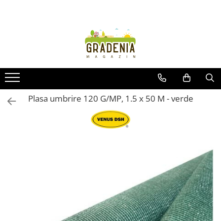
Produse
Unelte pentru grădină
Tractorașe de cosit iarba
Masini de tuns iarba
Roabe
Plasa umbrire 120 G/MP, 1.5 x 50 M - verde
Atomizoare
Pompe de apă
Hidrofoare
Trimmere
Drujbe
Freze de zapada
Foarfeci
Fierastrau gard viu
Fierastraie telescopice