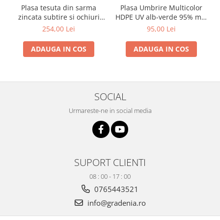
Plasa tesuta din sarma
Plasa Umbrire Multicolor
Produse decorative
zincata subtire si ochiuri
HDPE UV alb-verde 95% mp,
Produse pentru constructii
medii Zn 1x12 m - 5 x 5 x
lungime 10m,latime 2 m
254,00 Lei
95,00 Lei
0.56 mm
Aparate pneumatice
ADAUGA IN COS
ADAUGA IN COS
Pistoale de vopsit
Set aer comprimat
Compresoare
Scule si accesorii pneumatice
SOCIAL
Scule electrice
Urmareste-ne in social media
Bormasini
Aparate de sudura
Aeroterme si tunuri de caldura
Aspiratoare profesionale
SUPORT CLIENTI
Capsatoare electrice
08 : 00 - 17 : 00
Ciocane demolatoare
0765443521
Ciocane rotopercutoare
info@gradenia.ro
Ciocane electro-pneumatice
Fierastrau circular