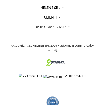
Fierastrau electric
HELENE SRL
Fierastrau pendular vertical
CLIENTI
Ferastraie stationare
Polizor unghiular
DATE COMERCIALE
Telemetru
Nivela laser
Generatoare curent electric
©Copyright SC HELENE SRL 2026
Platforma E-commerce by
Freze electrice
Gomag
Rindele electrice
Aparate de sudură tevi PVC
Pistoale cu aer cald
Mașini electrice de șlefuit / polișat
Mixer electric
Polizor de banc
Masini de gaurit
Masini de debitat metal
Cutit termic electric