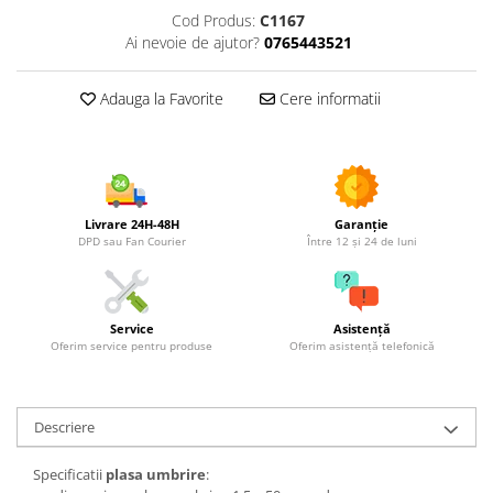
Utilaje agricole
Cod Produs:
C1167
Motocultoare
Ai nevoie de ajutor?
0765443521
Motosape
Motocositori
Adauga la Favorite
Cere informatii
Motocoase
Motopompe
Batoze
Granulatoare furaje
Livrare 24H-48H
Garanție
Mori cereale
DPD sau Fan Courier
Între 12 și 24 de luni
Semanatori manuale
Tocatori vegetatie
Zdrobitori
Service
Asistență
Oferim service pentru produse
Oferim asistență telefonică
Mașini hidraulice de despicat
lemne
Pluguri
Descriere
Plug de scos cartofi
Rarițe
Specificatii
plasa umbrire
:
Freze de pamant