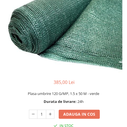
Dispozitiv de ascutit lant
Masini electrice de tuns oi
Motoburghiu
Fierăstrău de mână
Topoare
Suflante
Aspirator pentru frunze
Compostoare
Tocator resturi vegetale
Tavalugi manuali
Scarificatoare
Gama gazon
385,00 Lei
Tăvălugi pentru gazon
Plasa umbrire 120 G/MP, 1.5 x 50 M - verde
Role de irigat
Durata de livrare:
24h
Distribuitoare de nisip
Aeratoare pentru gazon
ADAUGA IN COS
Șuruburi autoforante
IN STOC