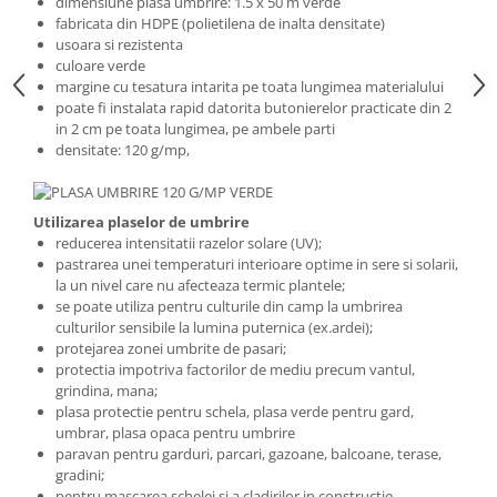
dimensiune plasa umbrire: 1.5 x 50 m verde
fabricata din HDPE (polietilena de inalta densitate)
Grape
usoara si rezistenta
Cositori
culoare verde
Tocatoare agricole
margine cu tesatura intarita pe toata lungimea materialului
poate fi instalata rapid datorita butonierelor practicate din 2
Cultivatoare
in 2 cm pe toata lungimea, pe ambele parti
Articole electrice
densitate: 120 g/mp,
Prelungitoare
Sigurante electrice
Utilizarea plaselor de umbrire
Surse de iluminat
reducerea intensitatii razelor solare (UV);
Plafoniere
pastrarea unei temperaturi interioare optime in sere si solarii,
la un nivel care nu afecteaza termic plantele;
Scule pentru construcții
se poate utiliza pentru culturile din camp la umbrirea
Betoniere
culturilor sensibile la lumina puternica (ex.ardei);
protejarea zonei umbrite de pasari;
Ciocane rotopercutoare
protectia impotriva factorilor de mediu precum vantul,
Plase gard
grindina, mana;
plasa protectie pentru schela, plasa verde pentru gard,
Plasa sarma galvanizata zincata
umbrar, plasa opaca pentru umbrire
Plasa sarma rabit
paravan pentru garduri, parcari, gazoane, balcoane, terase,
gradini;
Sarma moale neagra pentru fierari
pentru mascarea schelei si a cladirilor in constructie,