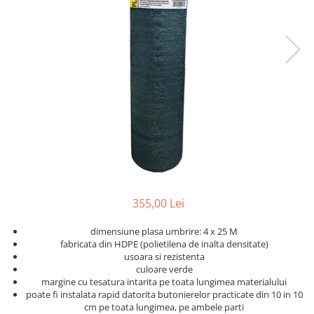
Dispozitiv de ascutit lant
Masini electrice de tuns oi
Motoburghiu
Fierăstrău de mână
Topoare
Suflante
Aspirator pentru frunze
Compostoare
Tocator resturi vegetale
Tavalugi manuali
Scarificatoare
Gama gazon
355,00 Lei
Tăvălugi pentru gazon
dimensiune plasa umbrire: 4 x 25 M
Role de irigat
fabricata din HDPE (polietilena de inalta densitate)
usoara si rezistenta
Distribuitoare de nisip
culoare verde
Aeratoare pentru gazon
margine cu tesatura intarita pe toata lungimea materialului
poate fi instalata rapid datorita butonierelor practicate din 10 in 10
Șuruburi autoforante
cm pe toata lungimea, pe ambele parti