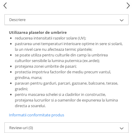
Grape
Cositori
Descriere
Tocatoare agricole
Cultivatoare
Utilizarea plaselor de umbrire
reducerea intensitatii razelor solare (UV);
Articole electrice
pastrarea unei temperaturi interioare optime in sere si solarii,
Prelungitoare
la un nivel care nu afecteaza termic plantele;
se poate utiliza pentru culturile din camp la umbrirea
Sigurante electrice
culturilor sensibile la lumina puternica (ex.ardei);
Surse de iluminat
protejarea zonei umbrite de pasari;
Plafoniere
protectia impotriva factorilor de mediu precum vantul,
grindina, mana;
Scule pentru construcții
paravan pentru garduri, parcari, gazoane, balcoane, terase,
Betoniere
gradini;
pentru mascarea schelei si a cladirilor in constructie,
Ciocane rotopercutoare
protejarea lucrurilor si a oamenilor de expunerea la lumina
Plase gard
directa a soarelui.
Plasa sarma galvanizata zincata
Informatii conformitate produs
Plasa sarma rabit
Sarma moale neagra pentru fierari
Review-uri
(0)