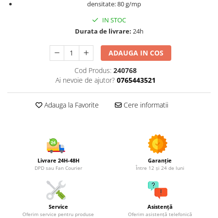
Utilaje agricole
densitate: 80 g/mp
Motocultoare
IN STOC
Motosape
Durata de livrare:
24h
Motocositori
ADAUGA IN COS
Motocoase
Motopompe
Cod Produs:
240768
Ai nevoie de ajutor?
0765443521
Batoze
Granulatoare furaje
Adauga la Favorite
Cere informatii
Mori cereale
Semanatori manuale
Tocatori vegetatie
Zdrobitori
Mașini hidraulice de despicat
Livrare 24H-48H
Garanție
lemne
DPD sau Fan Courier
Între 12 și 24 de luni
Pluguri
Plug de scos cartofi
Rarițe
Service
Asistență
Oferim service pentru produse
Oferim asistență telefonică
Freze de pamant