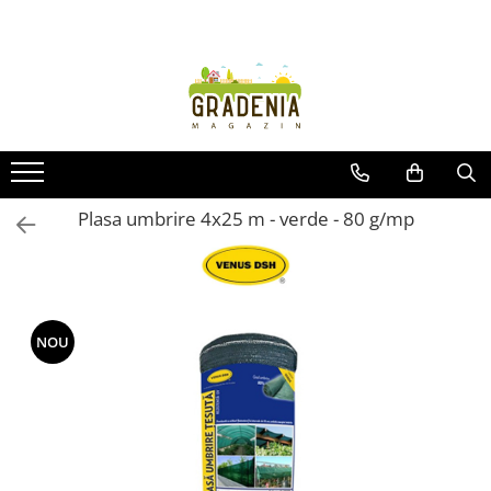
Produse
Unelte pentru grădină
Tractorașe de cosit iarba
Masini de tuns iarba
Roabe
Plasa umbrire 4x25 m - verde - 80 g/mp
Atomizoare
Pompe de apă
Hidrofoare
Trimmere
NOU
Drujbe
Freze de zapada
Foarfeci
Fierastrau gard viu
Fierastraie telescopice