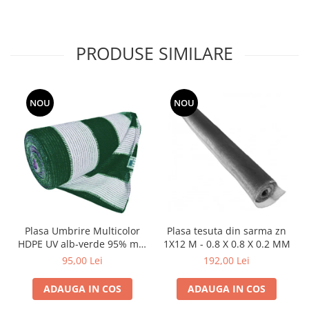
si dulgheri; sarma zincata; sarma
ghimpata
Plase din polietilena
Plase umbrire
PRODUSE SIMILARE
Plase anti insecte
Plase anti pasari
Plase anti buruieni
NOU
NOU
Plase pentru castraveti
Mobilier PVC
Mobilier din PVC pentru casă
Mobilier PVC pentru grădină
Mobilier comercial din PVC
Butoaie pentru vin
Garduri și porți rezidențiale
Plasa Umbrire Multicolor
Plasa tesuta din sarma zn
HDPE UV alb-verde 95% mp,
1X12 M - 0.8 X 0.8 X 0.2 MM
Garduri
lungime 10m,latime 2 m
95,00 Lei
192,00 Lei
Porti
Articole de consum industrie
ADAUGA IN COS
ADAUGA IN COS
Lacuri si vopsele