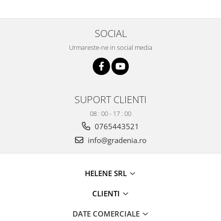
Produse decorative
Produse pentru constructii
SOCIAL
Aparate pneumatice
Urmareste-ne in social media
Pistoale de vopsit
Set aer comprimat
Compresoare
Scule si accesorii pneumatice
SUPORT CLIENTI
Scule electrice
08 : 00 - 17 : 00
Bormasini
0765443521
Aparate de sudura
info@gradenia.ro
Aeroterme si tunuri de caldura
Aspiratoare profesionale
Capsatoare electrice
HELENE SRL
Ciocane demolatoare
CLIENTI
Ciocane rotopercutoare
Ciocane electro-pneumatice
DATE COMERCIALE
Fierastrau circular