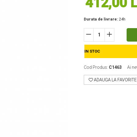
412,00 L
Durata de livrare:
24h
IN STOC
Cod Produs:
C1463
Ai ne
ADAUGA LA FAVORITE