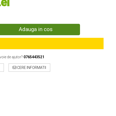
ei
Adauga in cos
voie de ajutor?
0765443521
CERE INFORMATII