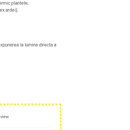
ermic plantele;
ex.ardei);
 expunerea la lumina directa a
view.