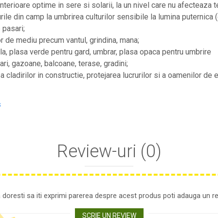
nterioare optime in sere si solarii, la un nivel care nu afecteaza t
rile din camp la umbrirea culturilor sensibile la lumina puternica (
 pasari;
or de mediu precum vantul, grindina, mana;
la, plasa verde pentru gard, umbrar, plasa opaca pentru umbrire
ari, gazoane, balcoane, terase, gradini;
 cladirilor in constructie, protejarea lucrurilor si a oamenilor de
s
Review-uri
(0)
 doresti sa iti exprimi parerea despre acest produs poti adauga un re
SCRIE UN REVIEW