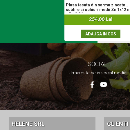
Plasa tesuta din sarma zincata
Set aer comprimat
subtire si ochiuri medii Zn 1x12 m
Compresoare
x 5 x 0.56 mm
254,00 Lei
Scule si accesorii pneumatice
Scule Electrice
ADAUGA IN COS
Bormasini
Aparate de sudura
Aeroterme si tunuri de caldura
Aspiratoare profesionale
SOCIAL
Capsatoare electrice
Ciocane demolatoare
Urmareste-ne in social media
Ciocane rotopercutoare
Ciocane electro-pneumatice
Fierastrau circular
Fierastrau electric
Fierastrau pendular vertical
Ferastraie stationare
Polizor unghiular
HELENE SRL
CLIENTI
Telemetru