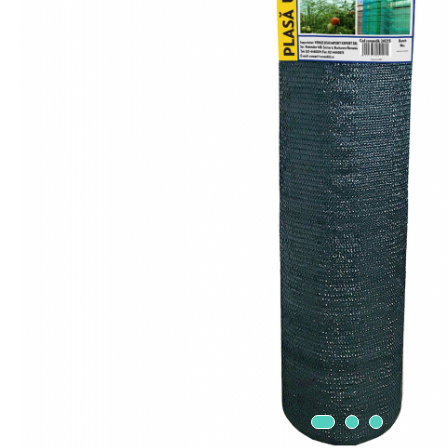
Masini electrice de tuns oi
Motoburghiu
Fierăstrău de mână
Topoare
Suflante
Aspirator pentru frunze
Compostoare
Tocator resturi vegetale
Tavalugi manuali
Scarificatoare
Gama Gazon
Tăvălugi pentru gazon
Role de irigat
Distribuitoare de nisip
Aeratoare pentru gazon
Șuruburi Autoforante
Utilaje Agricole
Motocultoare