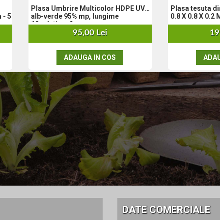
Plasa Umbrire Multicolor HDPE UV
Plasa tesuta din sarma
 - 5
alb-verde 95% mp, lungime
0.8 X 0.8 X 0.2
10m,latime 2 m
95,00 Lei
19
ADAUGA IN COS
ADAU
DATE COMERCIALE