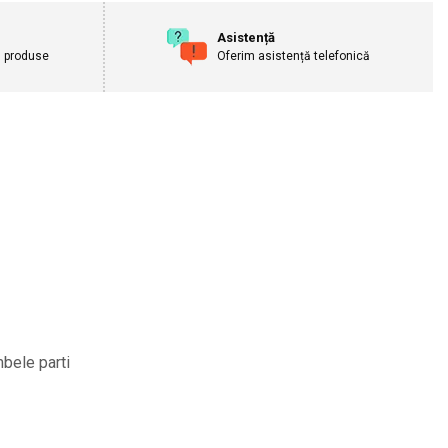
Asistență
u produse
Oferim asistență telefonică
mbele parti