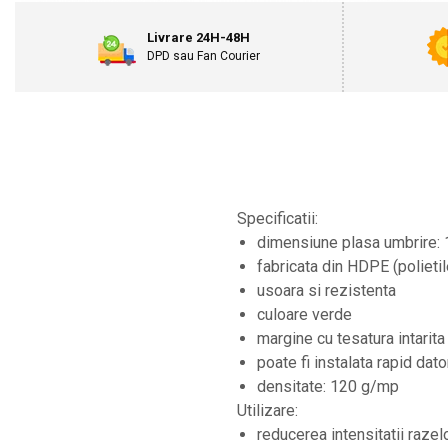
Motosape
Livrare 24H-48H
Motocositori
DPD sau Fan Courier
Motocoase
Motopompe
Batoze
Granulatoare furaje
Mori cereale
Semanatori manuale
Tocatori vegetatie
Specificatii:
Zdrobitori
dimensiune plasa umbrire: 
Mașini hidraulice de despicat lemne
fabricata din HDPE (polietil
Pluguri
usoara si rezistenta
Plug de scos cartofi
culoare verde
Rarițe
margine cu tesatura intarita
Freze de pamant
poate fi instalata rapid dat
Grape
densitate: 120 g/mp
Cositori
Utilizare:
Tocatoare agricole
reducerea intensitatii razel