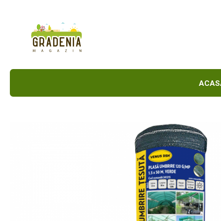
Produse
Unelte Pentru Grădină
Tractorașe de cosit iarba
Masini de tuns iarba
A
Roabe
Atomizoare
Pompe de apă
Hidrofoare
Trimmere
Drujbe
Freze de zapada
Foarfeci
Fierastrau gard viu
Fierastraie telescopice
Dispozitiv de ascutit lant