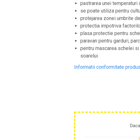
Cultivatoare
pastrarea unei temperaturi i
se poate utiliza pentru cultu
Articole Electrice
protejarea zonei umbrite de
Prelungitoare
protectia impotriva factoril
Sigurante electrice
plasa protectie pentru sche
Surse de iluminat
paravan pentru garduri, parc
Plafoniere
pentru mascarea schelei si a
Scule Pentru Construcții
soarelui.
Betoniere
Informatii conformitate produ
Ciocane rotopercutoare
Plase Gard
Plasa sarma galvanizata zincata
Plasa sarma rabit
Sarma moale neagra pentru fierari si
dulgheri; sarma zincata; sarma ghimpata
Plase din polietilena
Plase umbrire
Daca
Plase anti insecte
Plase anti pasari