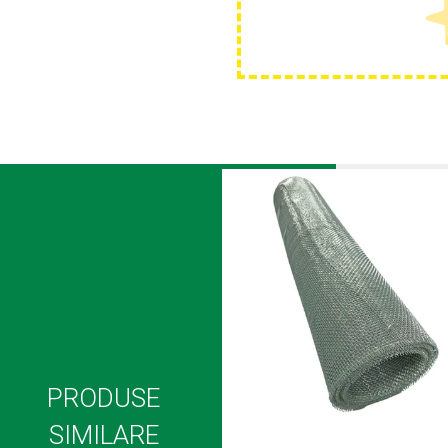
Plase anti buruieni
Plase pentru castraveti
Mobilier PVC
Mobilier din PVC pentru casă
Mobilier PVC pentru grădină
Mobilier comercial din PVC
Butoaie Pentru Vin
Garduri Și Porți Rezidențiale
Garduri
Porti
Articole De Consum Industrie
Lacuri Si Vopsele
Produse decorative
Produse pentru constructii
PRODUSE
Aparate Pneumatice
SIMILARE
Pistoale de vopsit