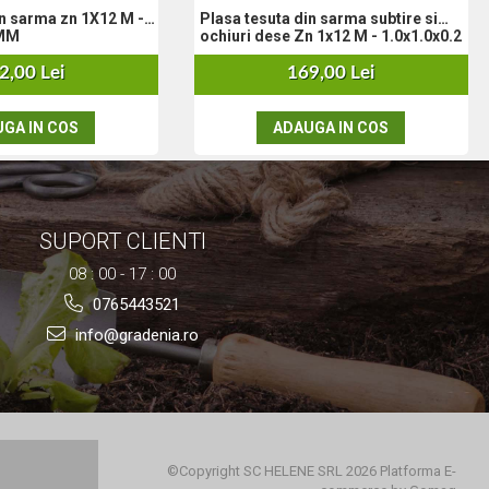
 zn 1X12 M -
Plasa tesuta din sarma subtire si
 MM
ochiuri dese Zn 1x12 M - 1.0x1.0x0.2
mm
2,00 Lei
169,00 Lei
GA IN COS
ADAUGA IN COS
SUPORT CLIENTI
08 : 00 - 17 : 00
0765443521
info@gradenia.ro
©Copyright SC HELENE SRL 2026
Platforma E-