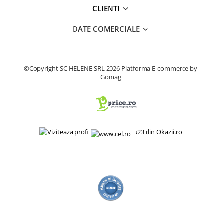
CLIENTI
Fierastrau electric
Fierastrau pendular vertical
DATE COMERCIALE
Ferastraie stationare
Polizor unghiular
Telemetru
©Copyright SC HELENE SRL 2026
Platforma E-commerce by
Nivela laser
Gomag
Generatoare curent electric
Freze electrice
Rindele electrice
Aparate de sudură tevi PVC
Pistoale cu aer cald
Mașini electrice de șlefuit / polișat
Mixer electric
Polizor de banc
Masini de gaurit
Masini de debitat metal
Cutit termic electric