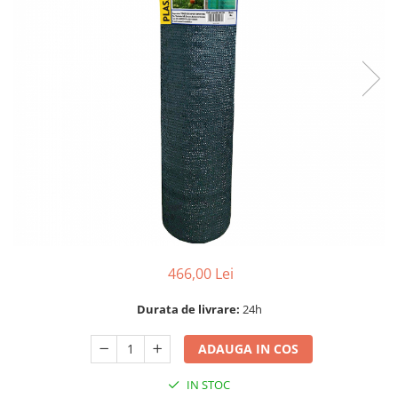
Dispozitiv de ascutit lant
Masini electrice de tuns oi
Motoburghiu
Fierăstrău de mână
Topoare
Suflante
Aspirator pentru frunze
Compostoare
Tocator resturi vegetale
Tavalugi manuali
Scarificatoare
Gama gazon
466,00 Lei
Tăvălugi pentru gazon
Role de irigat
Durata de livrare:
24h
Distribuitoare de nisip
ADAUGA IN COS
Aeratoare pentru gazon
Șuruburi autoforante
IN STOC