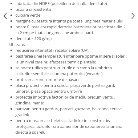
fabricata din HDPE (polietilena de inalta densitate)
Grape
usoara si rezistenta
culoare verde
Cositori
margine cu tesatura intarita pe toata lungimea materialului
Tocatoare agricole
poate fi instalata rapid datorita butonierelor practicate din 2
Cultivatoare
in 2 cm pe toata lungimea, pe ambele parti
densitate: 120 g/mp
Articole electrice
Utilizare:
Prelungitoare
reducerea intensitatii razelor solare (UV);
pastrarea unei temperaturi interioare optime in sere si solarii,
Sigurante electrice
la un nivel care nu afecteaza termic plantele;
Surse de iluminat
se poate utiliza pentru culturile din camp la umbrirea
Plafoniere
culturilor sensibile la lumina puternica (ex.ardei);
protejarea zonei umbrite de pasari;
Scule pentru construcții
plasa protectie pentru schela, plasa verde pentru gard,
Betoniere
umbrar, plasa opaca pentru umbrire
protectia impotriva factorilor de mediu precum vantul,
Ciocane rotopercutoare
grindina, mana;
Plase gard
paravan pentru garduri, parcari, gazoane, balcoane, terase,
gradini;
Plasa sarma galvanizata zincata
pentru mascarea schelei si a cladirilor in constructie,
Plasa sarma rabit
protejarea lucrurilor si a oamenilor de expunerea la lumina
directa a soarelui.
Sarma moale neagra pentru fierari