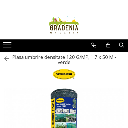
Produse
Unelte pentru grădină
Tractorașe de cosit iarba
Masini de tuns iarba
Roabe
Plasa umbrire densitate 120 G/MP, 1.7 x 50 M -
verde
Atomizoare
Pompe de apă
Hidrofoare
Trimmere
Drujbe
Freze de zapada
Foarfeci
Fierastrau gard viu
Fierastraie telescopice