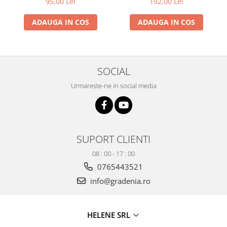
95,00 Lei
192,00 Lei
Produse decorative
ADAUGA IN COS
ADAUGA IN COS
Produse pentru constructii
Aparate pneumatice
Pistoale de vopsit
Set aer comprimat
SOCIAL
Compresoare
Urmareste-ne in social media
Scule si accesorii pneumatice
Scule electrice
Bormasini
Aparate de sudura
SUPORT CLIENTI
Aeroterme si tunuri de caldura
08 : 00 - 17 : 00
Aspiratoare profesionale
0765443521
Capsatoare electrice
info@gradenia.ro
Ciocane demolatoare
Ciocane rotopercutoare
Ciocane electro-pneumatice
HELENE SRL
Fierastrau circular