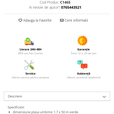
Utilaje agricole
Cod Produs:
C1465
Ai nevoie de ajutor?
0765443521
Motocultoare
Motosape
Adauga la Favorite
Cere informatii
Motocositori
Motocoase
Motopompe
Batoze
Granulatoare furaje
Livrare 24H-48H
Garanție
DPD sau Fan Courier
Între 12 și 24 de luni
Mori cereale
Semanatori manuale
Tocatori vegetatie
Service
Asistență
Zdrobitori
Oferim service pentru produse
Oferim asistență telefonică
Mașini hidraulice de despicat
lemne
Pluguri
Descriere
Plug de scos cartofi
Rarițe
Specificatii:
dimensiune plasa umbrire: 1.7 x 50 m verde
Freze de pamant