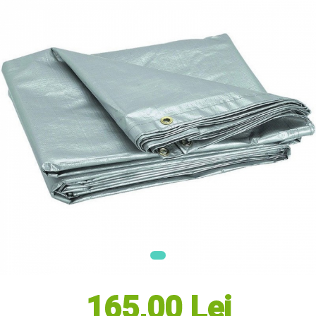
Masini electrice de tuns oi
Motoburghiu
Fierăstrău de mână
Topoare
Suflante
Aspirator pentru frunze
Compostoare
Tocator resturi vegetale
Tavalugi manuali
Scarificatoare
Gama Gazon
Tăvălugi pentru gazon
Role de irigat
Distribuitoare de nisip
Aeratoare pentru gazon
Șuruburi Autoforante
Utilaje Agricole
165,00 Lei
Motocultoare