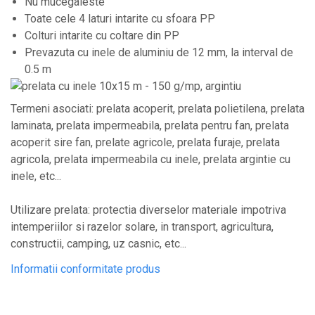
Nu mucegaieste
Plase anti buruieni
Toate cele 4 laturi intarite cu sfoara PP
Plase pentru castraveti
Colturi intarite cu coltare din PP
Mobilier PVC
Prevazuta cu inele de aluminiu de 12 mm, la interval de
0.5 m
Mobilier din PVC pentru casă
Mobilier PVC pentru grădină
Mobilier comercial din PVC
Termeni asociati: prelata acoperit, prelata polietilena, prelata
Butoaie Pentru Vin
laminata, prelata impermeabila, prelata pentru fan, prelata
acoperit sire fan, prelate agricole, prelata furaje, prelata
Garduri Și Porți Rezidențiale
agricola, prelata impermeabila cu inele, prelata argintie cu
Garduri
inele, etc...
Porti
Articole De Consum Industrie
Utilizare prelata: protectia diverselor materiale impotriva
intemperiilor si razelor solare, in transport, agricultura,
Lacuri Si Vopsele
constructii, camping, uz casnic, etc...
Produse decorative
Informatii conformitate produs
Produse pentru constructii
Aparate Pneumatice
Pistoale de vopsit