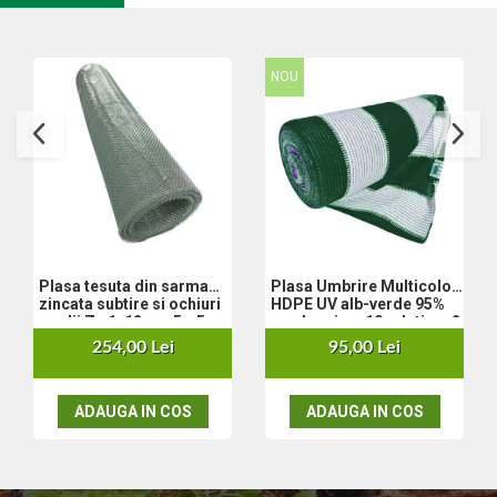
Nivela laser
Generatoare curent electric
Freze electrice
NOU
Rindele electrice
Aparate de sudură tevi PVC
Pistoale cu aer cald
Mașini electrice de șlefuit / polișat
Mixer electric
Polizor de banc
Masini de gaurit
Masini de debitat metal
Plasa tesuta din sarma
Plasa Umbrire Multicolor
zincata subtire si ochiuri
HDPE UV alb-verde 95%
Cutit termic electric
medii Zn 1x12 m - 5 x 5 x
mp, lungime 10m,latime 2
Cosuri Si Pubele
0.56 mm
m
254,00 Lei
95,00 Lei
ADAUGA IN COS
ADAUGA IN COS