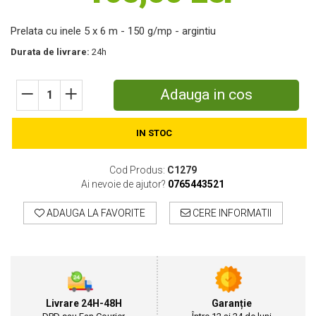
Motosape
Prelata cu inele 5 x 6 m - 150 g/mp - argintiu
Motocositori
Motocoase
Durata de livrare:
24h
Motopompe
Batoze
Adauga in cos
Granulatoare furaje
Mori cereale
IN STOC
Semanatori manuale
Tocatori vegetatie
Zdrobitori
Cod Produs:
C1279
Ai nevoie de ajutor?
0765443521
Mașini hidraulice de despicat lemne
Pluguri
ADAUGA LA FAVORITE
CERE INFORMATII
Plug de scos cartofi
Rarițe
Freze de pamant
Grape
Cositori
Livrare 24H-48H
Garanție
Tocatoare agricole