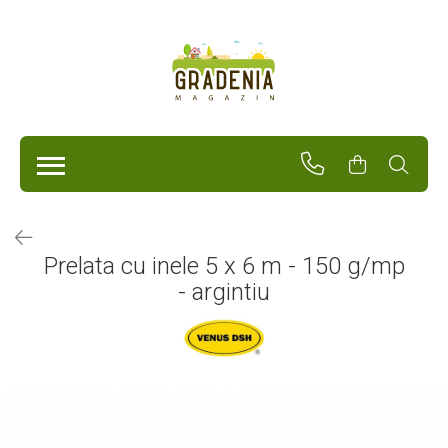
Produse
Unelte Pentru Grădină
Tractorașe de cosit iarba
Masini de tuns iarba
Roabe
Atomizoare
Pompe de apă
Prelata cu inele 5 x 6 m - 150 g/mp
Hidrofoare
- argintiu
Trimmere
Drujbe
Freze de zapada
Foarfeci
Fierastrau gard viu
Fierastraie telescopice
Dispozitiv de ascutit lant