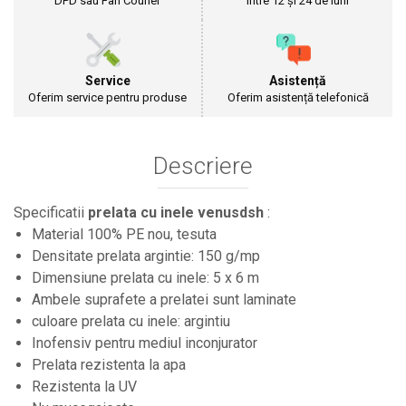
DPD sau Fan Courier
Între 12 și 24 de luni
Cultivatoare
Articole Electrice
Prelungitoare
Service
Asistență
Sigurante electrice
Oferim service pentru produse
Oferim asistență telefonică
Surse de iluminat
Plafoniere
Scule Pentru Construcții
Descriere
Betoniere
Ciocane rotopercutoare
Specificatii
prelata cu inele venusdsh
:
Plase Gard
Material 100% PE nou, tesuta
Densitate prelata argintie: 150 g/mp
Plasa sarma galvanizata zincata
Dimensiune prelata cu inele: 5 x 6 m
Plasa sarma rabit
Ambele suprafete a prelatei sunt laminate
Sarma moale neagra pentru fierari si
dulgheri; sarma zincata; sarma ghimpata
culoare prelata cu inele: argintiu
Plase din polietilena
Inofensiv pentru mediul inconjurator
Plase umbrire
Prelata rezistenta la apa
Plase anti insecte
Rezistenta la UV
Plase anti pasari