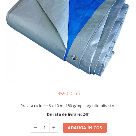
Dispozitiv de ascutit lant
Masini electrice de tuns oi
Motoburghiu
Fierăstrău de mână
Topoare
Suflante
Aspirator pentru frunze
Compostoare
Tocator resturi vegetale
Tavalugi manuali
Scarificatoare
Gama gazon
359,00 Lei
Tăvălugi pentru gazon
Role de irigat
Prelata cu inele 6 x 10 m- 180 g/mp - argintiu-albastru
Distribuitoare de nisip
Durata de livrare:
24h
Aeratoare pentru gazon
ADAUGA IN COS
Șuruburi autoforante