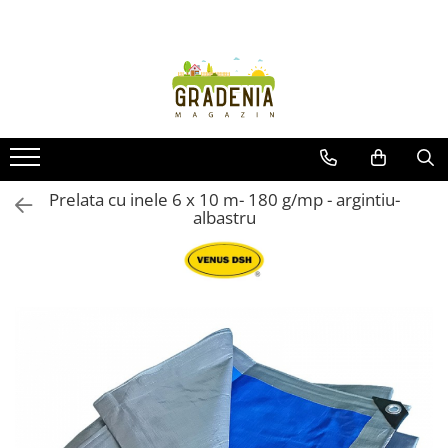
Produse
Unelte pentru grădină
Tractorașe de cosit iarba
Masini de tuns iarba
Roabe
Prelata cu inele 6 x 10 m- 180 g/mp - argintiu-
albastru
Atomizoare
Pompe de apă
Hidrofoare
Trimmere
Drujbe
Freze de zapada
Foarfeci
Fierastrau gard viu
Fierastraie telescopice