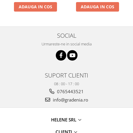
Produse decorative
ADAUGA IN COS
ADAUGA IN COS
Produse pentru constructii
Aparate pneumatice
Pistoale de vopsit
SOCIAL
Set aer comprimat
Urmareste-ne in social media
Compresoare
Scule si accesorii pneumatice
Scule electrice
Bormasini
SUPORT CLIENTI
Aparate de sudura
08 : 00 - 17 : 00
Aeroterme si tunuri de caldura
0765443521
Aspiratoare profesionale
info@gradenia.ro
Capsatoare electrice
Ciocane demolatoare
Ciocane rotopercutoare
HELENE SRL
Ciocane electro-pneumatice
CLIENTI
Fierastrau circular