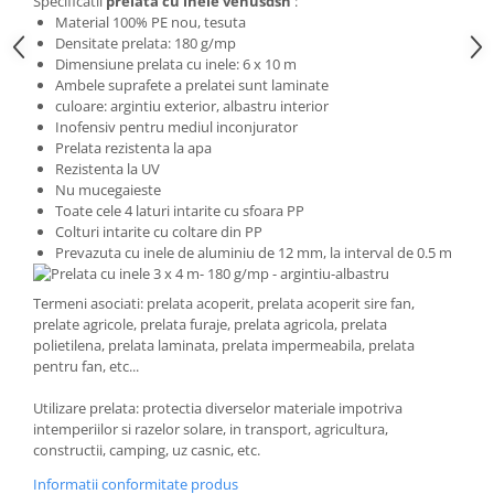
Specificatii
prelata cu inele venusdsh
:
Material 100% PE nou, tesuta
Grape
Densitate prelata: 180 g/mp
Cositori
Dimensiune prelata cu inele: 6 x 10 m
Tocatoare agricole
Ambele suprafete a prelatei sunt laminate
culoare: argintiu exterior, albastru interior
Cultivatoare
Inofensiv pentru mediul inconjurator
Articole electrice
Prelata rezistenta la apa
Rezistenta la UV
Prelungitoare
Nu mucegaieste
Sigurante electrice
Toate cele 4 laturi intarite cu sfoara PP
Colturi intarite cu coltare din PP
Surse de iluminat
Prevazuta cu inele de aluminiu de 12 mm, la interval de 0.5 m
Plafoniere
Scule pentru construcții
Termeni asociati: prelata acoperit, prelata acoperit sire fan,
prelate agricole, prelata furaje, prelata agricola, prelata
Betoniere
polietilena, prelata laminata, prelata impermeabila, prelata
Ciocane rotopercutoare
pentru fan, etc...
Plase gard
Utilizare prelata: protectia diverselor materiale impotriva
Plasa sarma galvanizata zincata
intemperiilor si razelor solare, in transport, agricultura,
Plasa sarma rabit
constructii, camping, uz casnic, etc.
Sarma moale neagra pentru fierari
Informatii conformitate produs