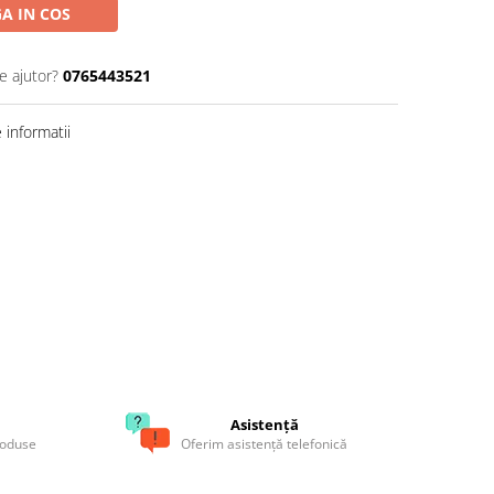
A IN COS
e ajutor?
0765443521
informatii
Asistență
roduse
Oferim asistență telefonică