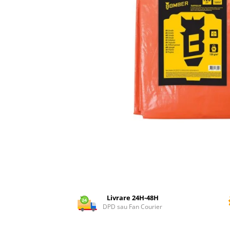
Dispozitiv de ascutit lant
Masini electrice de tuns oi
Motoburghiu
Fierăstrău de mână
Topoare
Suflante
Aspirator pentru frunze
Compostoare
Tocator resturi vegetale
Tavalugi manuali
Scarificatoare
Gama gazon
Tăvălugi pentru gazon
Role de irigat
Distribuitoare de nisip
Livrare 24H-48H
Aeratoare pentru gazon
DPD sau Fan Courier
Șuruburi autoforante