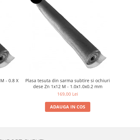
NOU
Plasa tesuta din sarma subtire si ochiuri
Plasa tesut
dese Zn 1x12 M - 1.0x1.0x0.2 mm
dese Z
169,00 Lei
ADAUGA IN COS