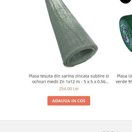
Grape
Cositori
Tocatoare agricole
Cultivatoare
Articole electrice
Prelungitoare
Sigurante electrice
Surse de iluminat
Plafoniere
Plasa tesuta din sarma zincata subtire si
Plasa U
Scule pentru construcții
ochiuri medii Zn 1x12 m - 5 x 5 x 0.56
verde 9
Betoniere
mm
254,00 Lei
Ciocane rotopercutoare
ADAUGA IN COS
Plase gard
Plasa sarma galvanizata zincata
Plasa sarma rabit
Sarma moale neagra pentru fierari