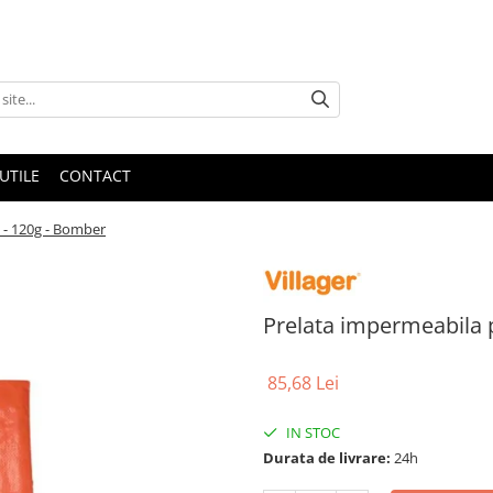
UTILE
CONTACT
5 - 120g - Bomber
Prelata impermeabila p
85,68 Lei
IN STOC
Durata de livrare:
24h