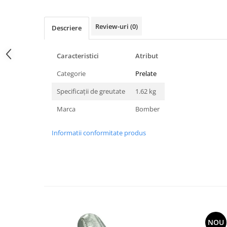
Utilaje agricole
Motocultoare
Review-uri
(0)
Descriere
Motosape
Motocositori
Caracteristici
Atribut
Motocoase
Motopompe
Categorie
Prelate
Batoze
Specificații de greutate
1.62 kg
Granulatoare furaje
Marca
Bomber
Mori cereale
Semanatori manuale
Informatii conformitate produs
Tocatori vegetatie
Zdrobitori
Mașini hidraulice de despicat
lemne
Pluguri
Plug de scos cartofi
Rarițe
NOU
Freze de pamant