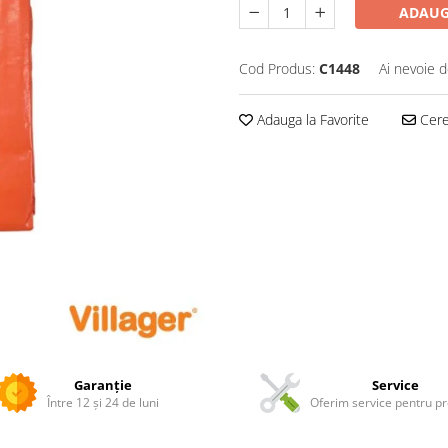
ADAUG
Cod Produs:
C1448
Ai nevoie d
Adauga la Favorite
Cere 
Garanție
Service
Între 12 și 24 de luni
Oferim service pentru p