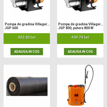
Motosape
Motocositori
Motocoase
Motopompe
Pompa de gradina Villager
Pompa de gradina Villager
JGP 600
JGP 800, putere 800 W
Batoze
Granulatoare furaje
422,10 Lei
439,74 Lei
Mori cereale
Semanatori manuale
ADAUGA IN COS
ADAUGA IN COS
Tocatori vegetatie
Zdrobitori
Mașini hidraulice de despicat lemne
Pluguri
Plug de scos cartofi
Rarițe
Freze de pamant
Grape
Cositori
Tocatoare agricole