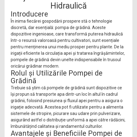
Hidraulică
Introducere
În inima fiecărei gospodării prospere stă o tehnologie
discretă, dar esențială: pompa de grădină. Aceste
dispozitive ingenioase, care transformă puterea hidraulică
într-o resursă valoroasă pentru cultivatori, sunt esențiale
pentru menținerea unui mediu prosper pentru plante. De la
irigații eficiente la circulația apei și tratarea îngrășămintelor,
pompele de grădină devin unelte indispensabile în trusoul
oricărui grădinar modern.
Rolul și Utilizările Pompei de
Grădină
Trebuie să știm că pompele de grădină sunt dispozitive ce
își propun să transporte apa dintr-un loc în altul în cadrul
grădinii, folosind presiunea și fluxul apei pentru a asigura o
irigație adecvată. Acestea pot fi utilizate pentru a alimenta
sistemele de stropire, picurare sau udare prin pulverizare,
asigurând astfel o distribuție uniformă a apei către rădăcini,
îmbunătățind calitatea și randamentul culturilor.
Avantajele și Beneficiile Pompei de