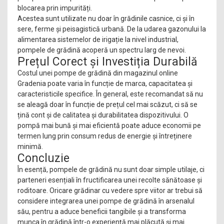
blocarea prin impurități.
Acestea sunt utilizate nu doar în grădinile casnice, ci și în
sere, ferme și peisagistică urbană. De la udarea gazonului la
alimentarea sistemelor de irigație la nivel industrial,
pompele de grădină acoperă un spectru larg de nevoi.
Prețul Corect și Investiția Durabilă
Costul unei pompe de grădină din magazinul online
Gradenia poate varia în funcție de marca, capacitatea și
caracteristicile specifice. În general, este recomandat să nu
se aleagă doar în funcție de prețul cel mai scăzut, ci să se
țină cont și de calitatea și durabilitatea dispozitivului. O
pompă mai bună și mai eficientă poate aduce economii pe
termen lung prin consum redus de energie și întreținere
minimă.
Concluzie
În esență, pompele de grădină nu sunt doar simple utilaje, ci
parteneri esențiali în fructificarea unei recolte sănătoase și
roditoare. Oricare grădinar cu vedere spre viitor ar trebui să
considere integrarea unei pompe de grădină în arsenalul
său, pentru a aduce beneficii tangibile și a transforma
munca în grădină într-o experiență mai plăcută și mai