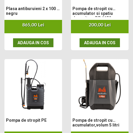
Cultivatoare
Plasa antiburuieni 2 x 100 m,
Pompa de stropit cu
Articole Electrice
negru
acumulator si spatiu
depozitare PP 1152
Prelungitoare
865,00 Lei
200,00 Lei
Sigurante electrice
Surse de iluminat
Plafoniere
ADAUGA IN COS
ADAUGA IN COS
Scule Pentru Construcții
Betoniere
Ciocane rotopercutoare
Plase Gard
Plasa sarma galvanizata zincata
Plasa sarma rabit
Sarma moale neagra pentru fierari si
dulgheri; sarma zincata; sarma ghimpata
Plase din polietilena
Plase umbrire
Pompa de stropit PE
Pompa de stropit cu
Plase anti insecte
acumulator,volum 5 litri
Plase anti pasari