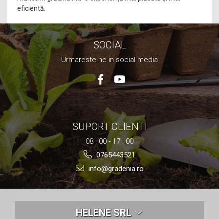
eficientă.
SOCIAL
Urmareste-ne in social media
SUPORT CLIENTI
08 : 00 - 17 : 00
0765443521
info@gradenia.ro
HELENE SRL