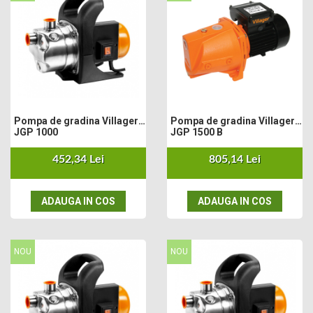
Masini electrice de tuns oi
Motoburghiu
Fierăstrău de mână
Topoare
Suflante
Aspirator pentru frunze
Compostoare
Pompa de gradina Villager
Pompa de gradina Villager
Tocator resturi vegetale
JGP 1000
JGP 1500 B
Tavalugi manuali
Scarificatoare
452,34 Lei
805,14 Lei
Gama Gazon
Tăvălugi pentru gazon
ADAUGA IN COS
ADAUGA IN COS
Role de irigat
Distribuitoare de nisip
Aeratoare pentru gazon
NOU
NOU
Șuruburi Autoforante
Utilaje Agricole
Motocultoare