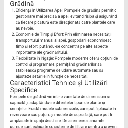
Grădină
Eficiență în Utilizarea Apei: Pompele de grădină permit o
gestionare mai precisă a apei, evitând risipa și asigurând
că fiecare picătură este direcționată către plantele care
au nevoie.
Economie de Timp și Efort: Prin eliminarea necesității
transportului manual al apei, gospodarii economisesc
timp și efort, putându-se concentra pe alte aspecte
importante ale grădinăritului.
Flexibilitate în Irigație: Pompele moderne oferă opțiuni de
control și programare, permițând grădinarilor să
stabilească programe de udare automate sau să
ajusteze setările în funcție de necesități.
Caracteristici Tehnice și Utilizări
Specifice
Pompele de grădină vin într-o varietate de dimensiuni și
capacități, adaptându-se diferitelor tipuri de plante și
cerințelor. Există modele submersibile, care pot fi plasate în
rezervoare sau puțuri, și modele de suprafață, care pot fi
amplasate în spații deschise. De asemenea, anumite
pompe sunt echipate cu sisteme de filtrare pentru a preveni