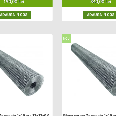
190,00 Lei
340,00 Lei
ADAUGA IN COS
ADAUGA IN COS
NOU
n sudata 1x10 m - 13x13x0.9
Plasa sarma Zn sudata 1x10 m