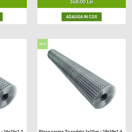
368,00 Lei
ADAUGA IN COS
NOU
 - 16x16x1.20
Plasa sarma Zn sudata 1x10 m - 19x19x1.45