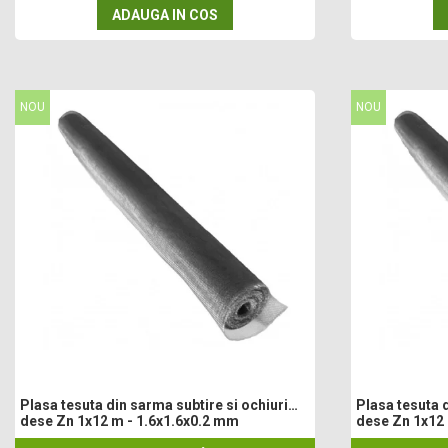
Cultivatoare
ADAUGA IN COS
Articole Electrice
Prelungitoare
Sigurante electrice
NOU
NOU
Surse de iluminat
Plafoniere
Scule Pentru Construcții
Betoniere
Ciocane rotopercutoare
Plase Gard
Plasa sarma galvanizata zincata
Plasa sarma rabit
Sarma moale neagra pentru fierari si
dulgheri; sarma zincata; sarma ghimpata
Plase din polietilena
Plase umbrire
Plasa tesuta din sarma subtire si ochiuri
Plasa tesuta d
Plase anti insecte
dese Zn 1x12 m - 1.6x1.6x0.2 mm
dese Zn 1x12
Plase anti pasari