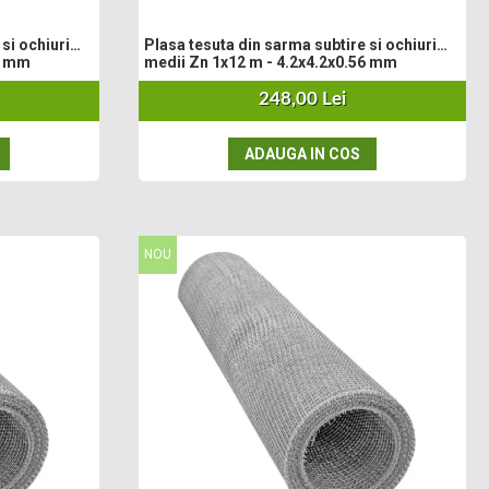
si ochiuri
Plasa tesuta din sarma subtire si ochiuri
6 mm
medii Zn 1x12 m - 4.2x4.2x0.56 mm
248,00 Lei
ADAUGA IN COS
NOU