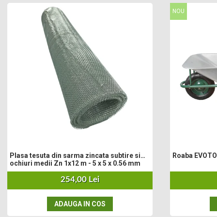
Masini electrice de tuns oi
NOU
Motoburghiu
Fierăstrău de mână
Topoare
Suflante
Aspirator pentru frunze
Compostoare
Tocator resturi vegetale
Tavalugi manuali
Scarificatoare
Gama Gazon
Tăvălugi pentru gazon
Role de irigat
Plasa tesuta din sarma zincata subtire si
Distribuitoare de nisip
ochiuri medii Zn 1x12 m - 5 x 5 x 0.56 mm
Aeratoare pentru gazon
254,00 Lei
Șuruburi Autoforante
Utilaje Agricole
ADAUGA IN COS
Motocultoare