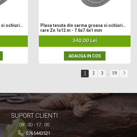
si ochiuri
Plasa tesuta din sarma groasa si ochiuri
rare Zn 1x12 m - 7.6x7.6x1 mm
340,00 Lei
ADAUGA IN COS
1
2
3
59
...
SUPORT CLIENTI
08 : 00 - 17 : 00
0765443521