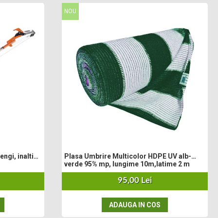
NOU
engi, inaltime
Plasa Umbrire Multicolor HDPE UV alb-
verde 95% mp, lungime 10m,latime 2 m
95,00 Lei
ADAUGA IN COS