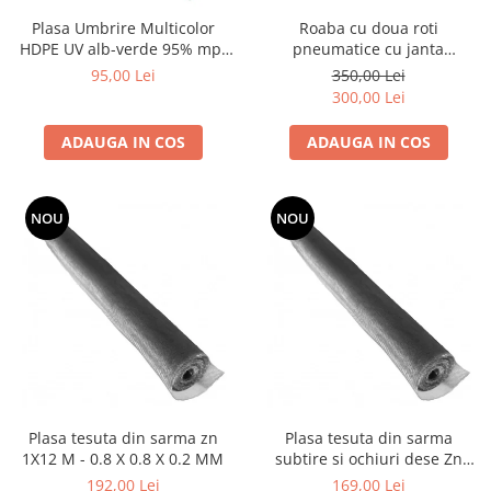
Utilaje agricole
Plasa Umbrire Multicolor
Roaba cu doua roti
Motocultoare
HDPE UV alb-verde 95% mp,
pneumatice cu janta
Motosape
lungime 10m,latime 2 m
metalica,cuva metalica 100L
95,00 Lei
350,00 Lei
300,00 Lei
Motocositori
Motocoase
ADAUGA IN COS
ADAUGA IN COS
Motopompe
Batoze
Granulatoare furaje
NOU
NOU
Mori cereale
Semanatori manuale
Tocatori vegetatie
Zdrobitori
Mașini hidraulice de despicat
lemne
Pluguri
Plug de scos cartofi
Plasa tesuta din sarma zn
Plasa tesuta din sarma
1X12 M - 0.8 X 0.8 X 0.2 MM
subtire si ochiuri dese Zn
Rarițe
1x12 M - 1.0x1.0x0.2 mm
192,00 Lei
169,00 Lei
Freze de pamant