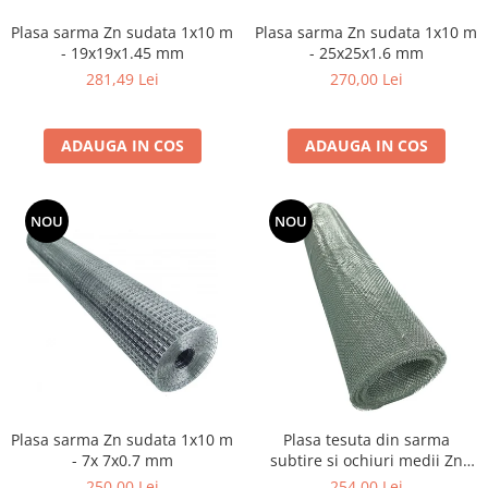
Cosuri si pubele
Plasa sarma Zn sudata 1x10 m
Plasa sarma Zn sudata 1x10 m
- 19x19x1.45 mm
- 25x25x1.6 mm
281,49 Lei
270,00 Lei
ADAUGA IN COS
ADAUGA IN COS
NOU
NOU
Plasa sarma Zn sudata 1x10 m
Plasa tesuta din sarma
- 7x 7x0.7 mm
subtire si ochiuri medii Zn
1x12 m - 3.2x3.2x0.46 mm
250,00 Lei
254,00 Lei