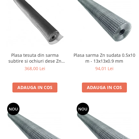
Produse decorative
Produse pentru constructii
Aparate pneumatice
Pistoale de vopsit
Set aer comprimat
Compresoare
Plasa tesuta din sarma
Plasa sarma Zn sudata 0.5x10
Scule si accesorii pneumatice
subtire si ochiuri dese Zn
m - 13x13x0.9 mm
Scule electrice
1x12 m - 2.5x2.5x0.56 mm
368,00 Lei
94,01 Lei
Bormasini
Aparate de sudura
ADAUGA IN COS
ADAUGA IN COS
Aeroterme si tunuri de caldura
Aspiratoare profesionale
Capsatoare electrice
NOU
NOU
Ciocane demolatoare
Ciocane rotopercutoare
Ciocane electro-pneumatice
Fierastrau circular