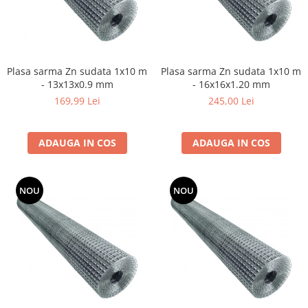
Fierastrau electric
Fierastrau pendular vertical
Ferastraie stationare
Plasa sarma Zn sudata 1x10 m
Polizor unghiular
Plasa sarma Zn sudata 1x10 m
- 13x13x0.9 mm
- 16x16x1.20 mm
Telemetru
169,99 Lei
245,00 Lei
Nivela laser
Generatoare curent electric
Freze electrice
ADAUGA IN COS
ADAUGA IN COS
Rindele electrice
Aparate de sudură tevi PVC
NOU
NOU
Pistoale cu aer cald
Mașini electrice de șlefuit / polișat
Mixer electric
Polizor de banc
Masini de gaurit
Masini de debitat metal
Cutit termic electric