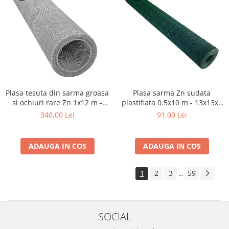
Plasa tesuta din sarma groasa
Plasa sarma Zn sudata
si ochiuri rare Zn 1x12 m -
plastifiata 0.5x10 m - 13x13x1
7.6x7.6x1 mm
mm
340,00 Lei
91,00 Lei
ADAUGA IN COS
ADAUGA IN COS
1
2
3
59
...
SOCIAL