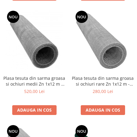
NOU
NOU
Plasa tesuta din sarma groasa
Plasa tesuta din sarma groasa
si ochiuri medii Zn 1x12 m -
si ochiuri rare Zn 1x12 m -
4.0x4.0x1.0 mm
10x10x1 mm
520,00 Lei
280,00 Lei
ADAUGA IN COS
ADAUGA IN COS
NOU
NOU