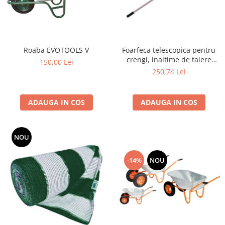
Dispozitiv de ascutit lant
Masini electrice de tuns oi
Motoburghiu
Fierăstrău de mână
Roaba EVOTOOLS V
Foarfeca telescopica pentru
Topoare
crengi, inaltime de taiere
150,00 Lei
Suflante
pana la 5 m
250,74 Lei
Aspirator pentru frunze
Compostoare
ADAUGA IN COS
ADAUGA IN COS
Tocator resturi vegetale
Tavalugi manuali
Scarificatoare
NOU
Gama gazon
-14%
NOU
Tăvălugi pentru gazon
Role de irigat
Distribuitoare de nisip
Aeratoare pentru gazon
Șuruburi autoforante