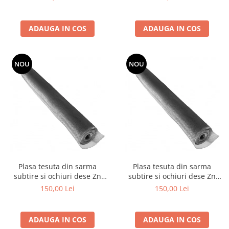
Grape
Cositori
ADAUGA IN COS
ADAUGA IN COS
Tocatoare agricole
Cultivatoare
NOU
NOU
Articole electrice
Prelungitoare
Sigurante electrice
Surse de iluminat
Plafoniere
Scule pentru construcții
Betoniere
Ciocane rotopercutoare
Plasa tesuta din sarma
Plasa tesuta din sarma
subtire si ochiuri dese Zn
subtire si ochiuri dese Zn
Plase gard
1x12 m - 1.4x1.4x0.2 mm
1x12 m - 1.6x1.6x0.2 mm
150,00 Lei
150,00 Lei
Plasa sarma galvanizata zincata
Plasa sarma rabit
ADAUGA IN COS
ADAUGA IN COS
Sarma moale neagra pentru fierari