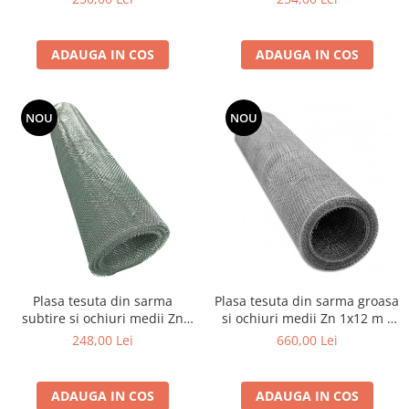
ADAUGA IN COS
ADAUGA IN COS
NOU
NOU
Plasa tesuta din sarma
Plasa tesuta din sarma groasa
subtire si ochiuri medii Zn
si ochiuri medii Zn 1x12 m -
1x12 m - 4.2x4.2x0.56 mm
3.0x3.0x1.0 mm
248,00 Lei
660,00 Lei
ADAUGA IN COS
ADAUGA IN COS