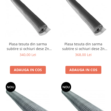
Produse decorative
Produse pentru constructii
Aparate pneumatice
Pistoale de vopsit
Set aer comprimat
Compresoare
Plasa tesuta din sarma
Plasa tesuta din sarma
Scule si accesorii pneumatice
subtire si ochiuri dese Zn
subtire si ochiuri dese Zn
Scule electrice
1x12 m - 2.1x2.1x0.46 mm
1x12 m - 2.5x2.5x0.56 mm
340,00 Lei
368,00 Lei
Bormasini
Aparate de sudura
ADAUGA IN COS
ADAUGA IN COS
Aeroterme si tunuri de caldura
Aspiratoare profesionale
Capsatoare electrice
NOU
NOU
Ciocane demolatoare
Ciocane rotopercutoare
Ciocane electro-pneumatice
Fierastrau circular