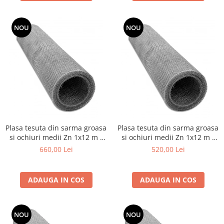
NOU
NOU
Plasa tesuta din sarma groasa
Plasa tesuta din sarma groasa
si ochiuri medii Zn 1x12 m -
si ochiuri medii Zn 1x12 m -
3.0x3.0x1.0 mm
4.0x4.0x1.0 mm
660,00 Lei
520,00 Lei
ADAUGA IN COS
ADAUGA IN COS
NOU
NOU