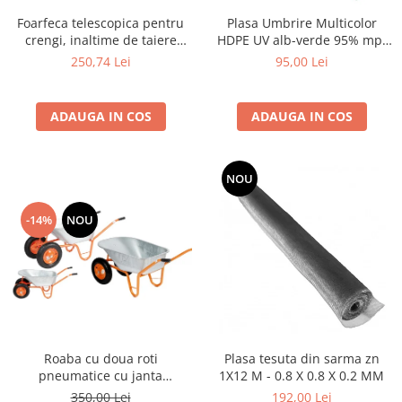
Utilaje agricole
Foarfeca telescopica pentru
Plasa Umbrire Multicolor
Motocultoare
crengi, inaltime de taiere
HDPE UV alb-verde 95% mp,
Motosape
pana la 5 m
lungime 10m,latime 2 m
250,74 Lei
95,00 Lei
Motocositori
Motocoase
ADAUGA IN COS
ADAUGA IN COS
Motopompe
Batoze
Granulatoare furaje
NOU
Mori cereale
-14%
NOU
Semanatori manuale
Tocatori vegetatie
Zdrobitori
Mașini hidraulice de despicat
lemne
Pluguri
Plug de scos cartofi
Roaba cu doua roti
Plasa tesuta din sarma zn
pneumatice cu janta
1X12 M - 0.8 X 0.8 X 0.2 MM
Rarițe
metalica,cuva metalica 100L
350,00 Lei
192,00 Lei
Freze de pamant