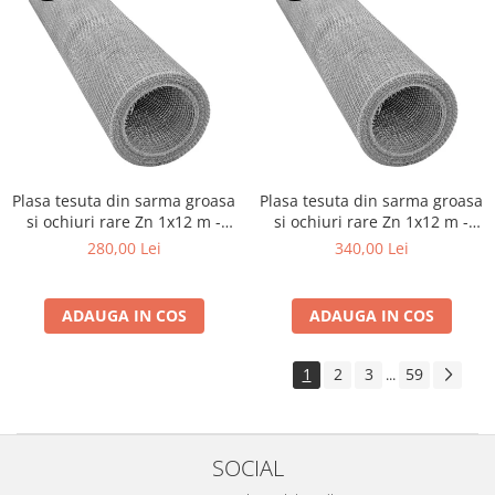
Plasa tesuta din sarma groasa
Plasa tesuta din sarma groasa
si ochiuri rare Zn 1x12 m -
si ochiuri rare Zn 1x12 m -
10x10x1 mm
7.6x7.6x1 mm
280,00 Lei
340,00 Lei
ADAUGA IN COS
ADAUGA IN COS
1
2
3
59
...
SOCIAL