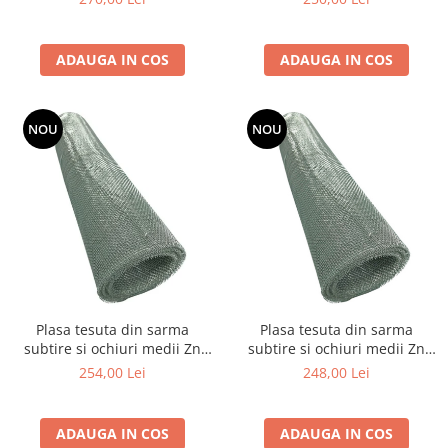
ADAUGA IN COS
ADAUGA IN COS
NOU
NOU
Plasa tesuta din sarma
Plasa tesuta din sarma
subtire si ochiuri medii Zn
subtire si ochiuri medii Zn
1x12 m - 3.2x3.2x0.46 mm
1x12 m - 4.2x4.2x0.56 mm
254,00 Lei
248,00 Lei
ADAUGA IN COS
ADAUGA IN COS