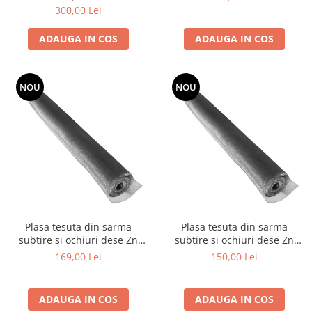
300,00 Lei
Grape
Cositori
ADAUGA IN COS
ADAUGA IN COS
Tocatoare agricole
Cultivatoare
NOU
NOU
Articole electrice
Prelungitoare
Sigurante electrice
Surse de iluminat
Plafoniere
Scule pentru construcții
Betoniere
Ciocane rotopercutoare
Plasa tesuta din sarma
Plasa tesuta din sarma
subtire si ochiuri dese Zn
subtire si ochiuri dese Zn
Plase gard
1x12 M - 1.0x1.0x0.2 mm
1x12 m - 1.4x1.4x0.2 mm
169,00 Lei
150,00 Lei
Plasa sarma galvanizata zincata
Plasa sarma rabit
ADAUGA IN COS
ADAUGA IN COS
Sarma moale neagra pentru fierari