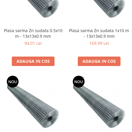
Fierastrau electric
Fierastrau pendular vertical
Ferastraie stationare
Plasa sarma Zn sudata 0.5x10
Polizor unghiular
Plasa sarma Zn sudata 1x10 m
m - 13x13x0.9 mm
- 13x13x0.9 mm
Telemetru
94,01 Lei
169,99 Lei
Nivela laser
Generatoare curent electric
Freze electrice
ADAUGA IN COS
ADAUGA IN COS
Rindele electrice
Aparate de sudură tevi PVC
NOU
NOU
Pistoale cu aer cald
Mașini electrice de șlefuit / polișat
Mixer electric
Polizor de banc
Masini de gaurit
Masini de debitat metal
Cutit termic electric