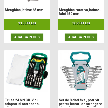
Nivela laser
Generatoare curent electric
Menghina,latime 65 mm
Menghina rotativa,latime
falci 150 mm
Freze electrice
Rindele electrice
115,00 Lei
389,00 Lei
Aparate de sudură tevi PVC
Pistoale cu aer cald
ADAUGA IN COS
ADAUGA IN COS
Mașini electrice de șlefuit / polișat
Mixer electric
Polizor de banc
Masini de gaurit
Masini de debitat metal
Cutit termic electric
Cosuri Si Pubele
Trusa 24 biti CR-V cu
Set de 8 chei fixe , potrivit
adaptor si antrenor cu
pentru lucrari de strangere
clichet
si desfacere in aplicatii