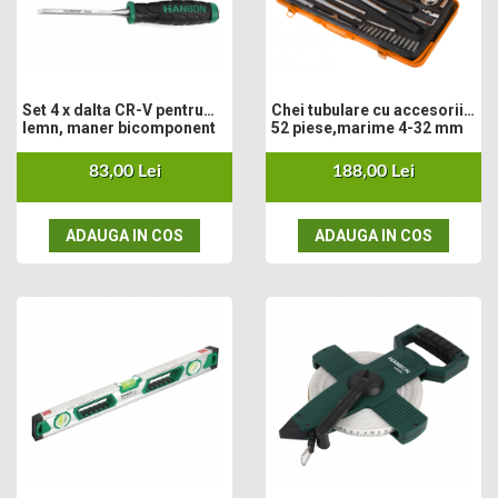
Motosape
Motocositori
Motocoase
Motopompe
Set 4 x dalta CR-V pentru
Chei tubulare cu accesorii
lemn, maner bicomponent
52 piese,marime 4-32 mm
Batoze
Granulatoare furaje
83,00 Lei
188,00 Lei
Mori cereale
Semanatori manuale
ADAUGA IN COS
ADAUGA IN COS
Tocatori vegetatie
Zdrobitori
Mașini hidraulice de despicat lemne
Pluguri
Plug de scos cartofi
Rarițe
Freze de pamant
Grape
Cositori
Tocatoare agricole