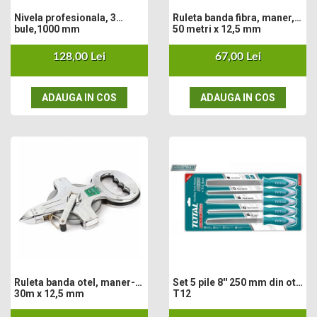
Cultivatoare
Nivela profesionala, 3
Ruleta banda fibra, maner,
Articole Electrice
bule,1000 mm
50 metri x 12,5 mm
Prelungitoare
128,00 Lei
67,00 Lei
Sigurante electrice
Surse de iluminat
ADAUGA IN COS
ADAUGA IN COS
Plafoniere
Scule Pentru Construcții
Betoniere
Ciocane rotopercutoare
Plase Gard
Plasa sarma galvanizata zincata
Plasa sarma rabit
Sarma moale neagra pentru fierari si
dulgheri; sarma zincata; sarma ghimpata
Plase din polietilena
Plase umbrire
Ruleta banda otel, maner-
Set 5 pile 8'' 250 mm din otel
30m x 12,5 mm
T12
Plase anti insecte
Plase anti pasari