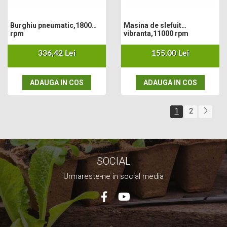
Burghiu pneumatic,1800
Masina de slefuit
rpm
vibranta,11000 rpm
336,42 Lei
155,00 Lei
ADAUGA IN COS
ADAUGA IN COS
1
2
SOCIAL
Urmareste-ne in social media