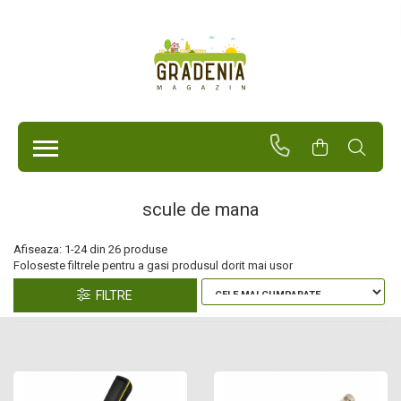
Produse
Unelte Pentru Grădină
Tractorașe de cosit iarba
Masini de tuns iarba
Roabe
Atomizoare
scule de mana
Pompe de apă
Hidrofoare
Afiseaza:
1-
24
din
26
produse
Trimmere
Drujbe
FILTRE
Freze de zapada
Foarfeci
Fierastrau gard viu
Fierastraie telescopice
Dispozitiv de ascutit lant