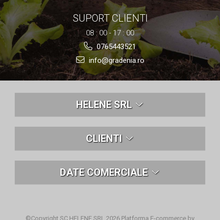
SUPORT CLIENTI
08 : 00 - 17 : 00
0765443521
info@gradenia.ro
HELENE SRL
CLIENTI
DATE COMERCIALE
©Copyright SC HELENE SRL 2026
Platforma E-commerce by