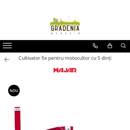
Produse
Unelte pentru grădină
Tractorașe de cosit iarba
Masini de tuns iarba
Roabe
Cultivator fix pentru motocultor cu 5 dinți
Atomizoare
Pompe de apă
Hidrofoare
Trimmere
NOU
Drujbe
Freze de zapada
Foarfeci
Fierastrau gard viu
Fierastraie telescopice