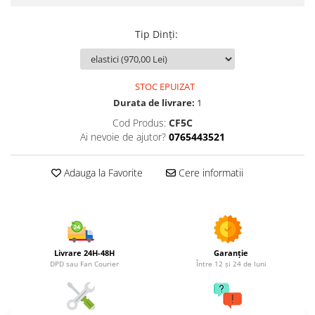
Utilaje agricole
Motocultoare
Tip Dinți
:
Motosape
Motocositori
Motocoase
STOC EPUIZAT
Motopompe
Durata de livrare:
1
Batoze
Cod Produs:
CF5C
Granulatoare furaje
Ai nevoie de ajutor?
0765443521
Mori cereale
Semanatori manuale
Adauga la Favorite
Cere informatii
Tocatori vegetatie
Zdrobitori
Mașini hidraulice de despicat
lemne
Livrare 24H-48H
Garanție
Pluguri
DPD sau Fan Courier
Între 12 și 24 de luni
Plug de scos cartofi
Rarițe
Freze de pamant