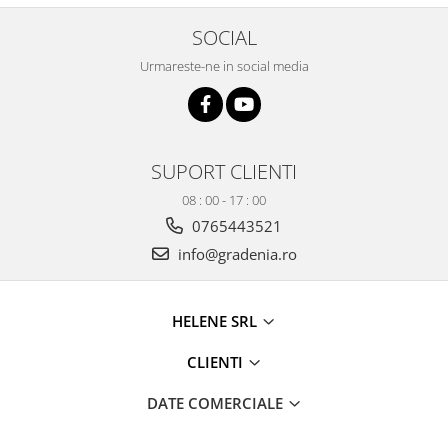
Produse decorative
SOCIAL
Produse pentru constructii
Urmareste-ne in social media
Aparate pneumatice
Pistoale de vopsit
Set aer comprimat
Compresoare
SUPORT CLIENTI
Scule si accesorii pneumatice
08 : 00 - 17 : 00
Scule electrice
0765443521
Bormasini
info@gradenia.ro
Aparate de sudura
Aeroterme si tunuri de caldura
Aspiratoare profesionale
HELENE SRL
Capsatoare electrice
CLIENTI
Ciocane demolatoare
Ciocane rotopercutoare
DATE COMERCIALE
Ciocane electro-pneumatice
Fierastrau circular