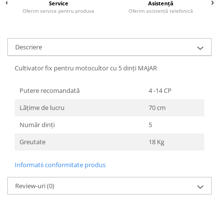
Service
Asistență
Oferim service pentru produse
Oferim asistență telefonică
Grape
Cositori
Tocatoare agricole
Descriere
Cultivatoare
Articole electrice
Cultivator fix pentru motocultor cu 5 dinți MAJAR
Prelungitoare
Putere recomandată
4 -14 CP
Sigurante electrice
Surse de iluminat
Lățime de lucru
70 cm
Plafoniere
Număr dinți
5
Scule pentru construcții
Greutate
18 Kg
Betoniere
Ciocane rotopercutoare
Informatii conformitate produs
Plase gard
Plasa sarma galvanizata zincata
Review-uri
(0)
Plasa sarma rabit
Sarma moale neagra pentru fierari