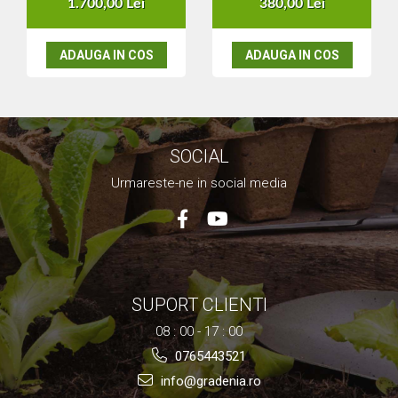
1.700,00 Lei
380,00 Lei
Nivela laser
Generatoare curent electric
ADAUGA IN COS
ADAUGA IN COS
Freze electrice
Rindele electrice
Aparate de sudură tevi PVC
Pistoale cu aer cald
Mașini electrice de șlefuit / polișat
SOCIAL
Mixer electric
Urmareste-ne in social media
Polizor de banc
Masini de gaurit
Masini de debitat metal
Cutit termic electric
Cosuri Si Pubele
SUPORT CLIENTI
08 : 00 - 17 : 00
0765443521
info@gradenia.ro