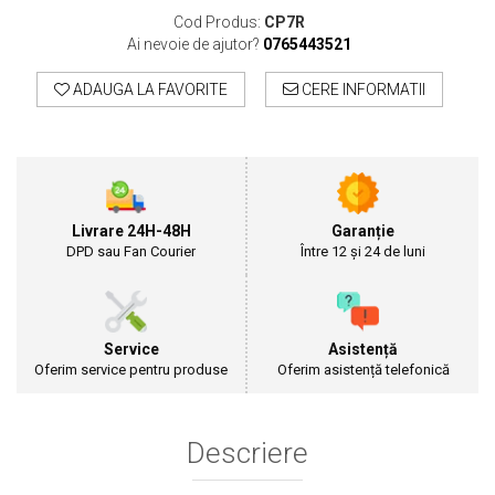
Cultivatoare
Cod Produs:
CP7R
Articole Electrice
Ai nevoie de ajutor?
0765443521
Prelungitoare
ADAUGA LA FAVORITE
CERE INFORMATII
Sigurante electrice
Surse de iluminat
Plafoniere
Scule Pentru Construcții
Betoniere
Livrare 24H-48H
Garanție
Ciocane rotopercutoare
DPD sau Fan Courier
Între 12 și 24 de luni
Plase Gard
Plasa sarma galvanizata zincata
Plasa sarma rabit
Service
Asistență
Sarma moale neagra pentru fierari si
Oferim service pentru produse
Oferim asistență telefonică
dulgheri; sarma zincata; sarma ghimpata
Plase din polietilena
Plase umbrire
Descriere
Plase anti insecte
Plase anti pasari