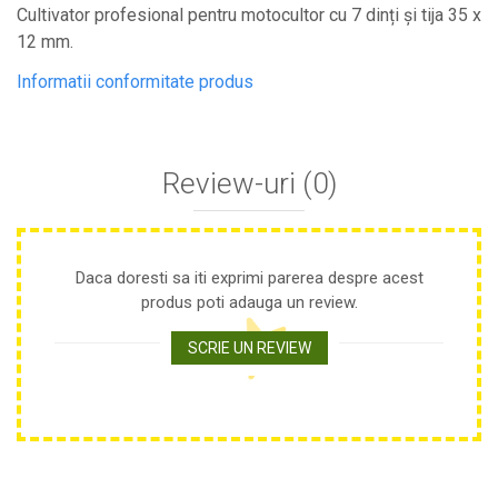
Cultivator profesional pentru motocultor cu 7 dinți și tija 35 x
Plase anti buruieni
12 mm.
Plase pentru castraveti
Mobilier PVC
Informatii conformitate produs
Mobilier din PVC pentru casă
Mobilier PVC pentru grădină
Mobilier comercial din PVC
Review-uri
(0)
Butoaie Pentru Vin
Garduri Și Porți Rezidențiale
Garduri
Daca doresti sa iti exprimi parerea despre acest
Porti
produs poti adauga un review.
Articole De Consum Industrie
SCRIE UN REVIEW
Lacuri Si Vopsele
Produse decorative
Produse pentru constructii
Aparate Pneumatice
Pistoale de vopsit