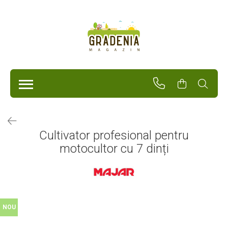
Produse
Unelte Pentru Grădină
Tractorașe de cosit iarba
Masini de tuns iarba
Roabe
Atomizoare
Pompe de apă
Cultivator profesional pentru
Hidrofoare
motocultor cu 7 dinți
Trimmere
Drujbe
Freze de zapada
Foarfeci
Fierastrau gard viu
Fierastraie telescopice
NOU
Dispozitiv de ascutit lant