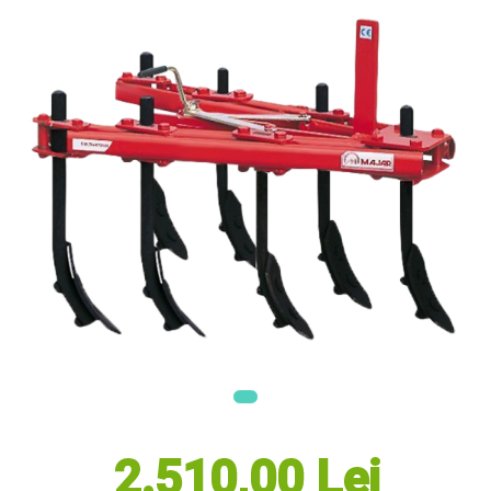
Masini electrice de tuns oi
Motoburghiu
Fierăstrău de mână
Topoare
Suflante
Aspirator pentru frunze
Compostoare
Tocator resturi vegetale
Tavalugi manuali
Scarificatoare
Gama Gazon
Tăvălugi pentru gazon
Role de irigat
Distribuitoare de nisip
Aeratoare pentru gazon
Șuruburi Autoforante
Utilaje Agricole
2.510,00 Lei
Motocultoare