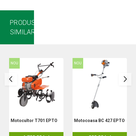
Set aer comprimat
Compresoare
Scule si accesorii pneumatice
PRODUSE
Scule Electrice
SIMILARE
Bormasini
Aparate de sudura
Aeroterme si tunuri de caldura
Aspiratoare profesionale
NOU
NOU
Capsatoare electrice
Ciocane demolatoare
Ciocane rotopercutoare
Ciocane electro-pneumatice
Fierastrau circular
Fierastrau electric
Fierastrau pendular vertical
Ferastraie stationare
Motocultor T701 EPTO
Motocoasa BC 427 EPTO
Polizor unghiular
Telemetru