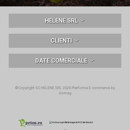
HELENE SRL
CLIENTI
DATE COMERCIALE
©Copyright SC HELENE SRL 2026
Platforma E-commerce by
Gomag