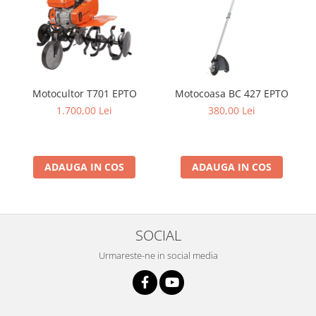
Produse decorative
Produse pentru constructii
Aparate pneumatice
Pistoale de vopsit
Set aer comprimat
Motocultor T701 EPTO
Motocoasa BC 427 EPTO
Compresoare
1.700,00 Lei
380,00 Lei
Scule si accesorii pneumatice
Scule electrice
ADAUGA IN COS
ADAUGA IN COS
Bormasini
Aparate de sudura
Aeroterme si tunuri de caldura
Aspiratoare profesionale
SOCIAL
Capsatoare electrice
Urmareste-ne in social media
Ciocane demolatoare
Ciocane rotopercutoare
Ciocane electro-pneumatice
Fierastrau circular