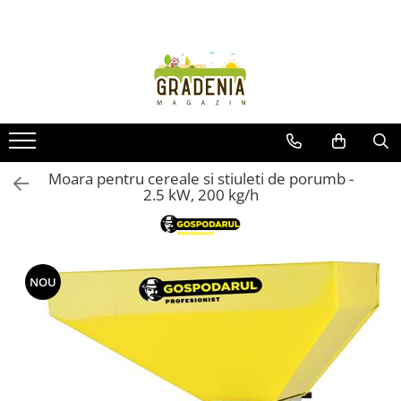
Produse
Unelte pentru grădină
Tractorașe de cosit iarba
Masini de tuns iarba
Roabe
Moara pentru cereale si stiuleti de porumb -
2.5 kW, 200 kg/h
Atomizoare
Pompe de apă
Hidrofoare
Trimmere
NOU
Drujbe
Freze de zapada
Foarfeci
Fierastrau gard viu
Fierastraie telescopice