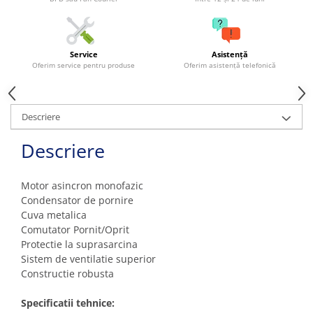
Grape
Cositori
Tocatoare agricole
Service
Asistență
Oferim service pentru produse
Oferim asistență telefonică
Cultivatoare
Articole electrice
Prelungitoare
Descriere
Sigurante electrice
Descriere
Surse de iluminat
Plafoniere
Scule pentru construcții
Motor asincron monofazic
Condensator de pornire
Betoniere
Cuva metalica
Ciocane rotopercutoare
Comutator Pornit/Oprit
Plase gard
Protectie la suprasarcina
Sistem de ventilatie superior
Plasa sarma galvanizata zincata
Constructie robusta
Plasa sarma rabit
Sarma moale neagra pentru fierari
Specificatii tehnice: