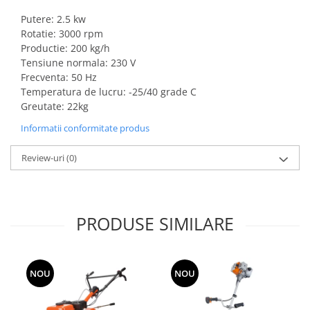
si dulgheri; sarma zincata; sarma
ghimpata
Putere: 2.5 kw
Plase din polietilena
Rotatie: 3000 rpm
Plase umbrire
Productie: 200 kg/h
Plase anti insecte
Tensiune normala: 230 V
Plase anti pasari
Frecventa: 50 Hz
Plase anti buruieni
Temperatura de lucru: -25/40 grade C
Greutate: 22kg
Plase pentru castraveti
Mobilier PVC
Informatii conformitate produs
Mobilier din PVC pentru casă
Review-uri
(0)
Mobilier PVC pentru grădină
Mobilier comercial din PVC
Butoaie pentru vin
PRODUSE SIMILARE
Garduri și porți rezidențiale
Garduri
Porti
NOU
NOU
Articole de consum industrie
Lacuri si vopsele