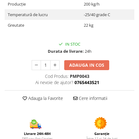
Utilaje agricole
Producţie
200 kg/h
Motocultoare
Temperatură de lucru
-25/40 grade C
Motosape
Greutate
22 kg
Motocositori
Motocoase
Motopompe
IN STOC
Durata de livrare:
24h
Batoze
Granulatoare furaje
ADAUGA IN COS
Mori cereale
Semanatori manuale
Cod Produs:
PMP0043
Ai nevoie de ajutor?
0765443521
Tocatori vegetatie
Zdrobitori
Adauga la Favorite
Cere informatii
Mașini hidraulice de despicat
lemne
Pluguri
Plug de scos cartofi
Rarițe
Livrare 24H-48H
Garanție
Freze de pamant
DPD sau Fan Courier
Între 12 și 24 de luni