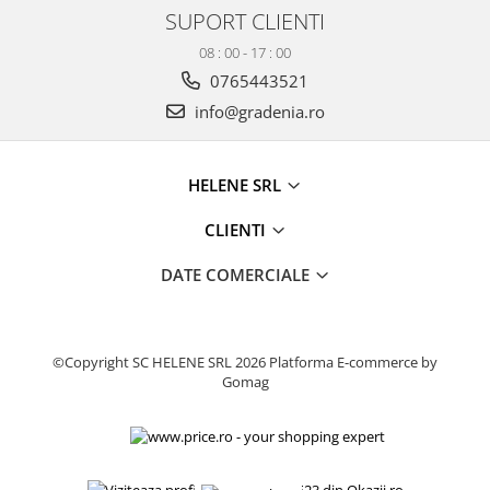
SUPORT CLIENTI
Fierastrau electric
08 : 00 - 17 : 00
Fierastrau pendular vertical
0765443521
Ferastraie stationare
info@gradenia.ro
Polizor unghiular
Telemetru
Nivela laser
HELENE SRL
Generatoare curent electric
Freze electrice
CLIENTI
Rindele electrice
DATE COMERCIALE
Aparate de sudură tevi PVC
Pistoale cu aer cald
Mașini electrice de șlefuit / polișat
©Copyright SC HELENE SRL 2026
Platforma E-commerce by
Mixer electric
Gomag
Polizor de banc
Masini de gaurit
Masini de debitat metal
Cutit termic electric