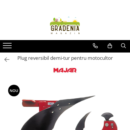
Produse
Unelte pentru grădină
Tractorașe de cosit iarba
Masini de tuns iarba
Roabe
Plug reversibil demi-tur pentru motocultor
Atomizoare
Pompe de apă
Hidrofoare
Trimmere
NOU
Drujbe
Freze de zapada
Foarfeci
Fierastrau gard viu
Fierastraie telescopice