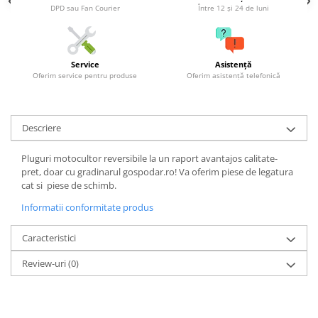
DPD sau Fan Courier
Între 12 și 24 de luni
Grape
Cositori
Tocatoare agricole
Service
Asistență
Cultivatoare
Oferim service pentru produse
Oferim asistență telefonică
Articole electrice
Prelungitoare
Descriere
Sigurante electrice
Surse de iluminat
Pluguri motocultor reversibile la un raport avantajos calitate-
Plafoniere
pret, doar cu gradinarul gospodar.ro! Va oferim piese de legatura
cat si piese de schimb.
Scule pentru construcții
Informatii conformitate produs
Betoniere
Ciocane rotopercutoare
Caracteristici
Plase gard
Review-uri
(0)
Plasa sarma galvanizata zincata
Plasa sarma rabit
Sarma moale neagra pentru fierari