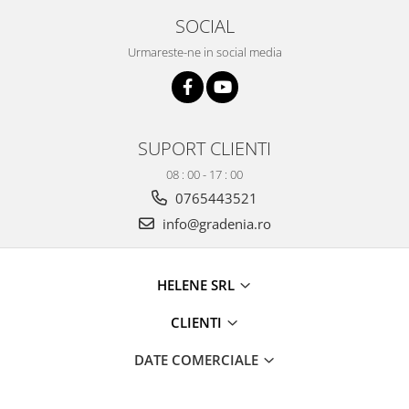
Produse decorative
SOCIAL
Produse pentru constructii
Urmareste-ne in social media
Aparate pneumatice
Pistoale de vopsit
Set aer comprimat
Compresoare
SUPORT CLIENTI
Scule si accesorii pneumatice
08 : 00 - 17 : 00
Scule electrice
0765443521
Bormasini
info@gradenia.ro
Aparate de sudura
Aeroterme si tunuri de caldura
HELENE SRL
Aspiratoare profesionale
Capsatoare electrice
CLIENTI
Ciocane demolatoare
DATE COMERCIALE
Ciocane rotopercutoare
Ciocane electro-pneumatice
Fierastrau circular