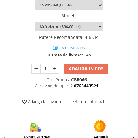
Utilaje agricole
Motocultoare
Model
:
Motosape
Motocositori
Motocoase
Putere Recomandata
:
4-6 CP
Motopompe
LA COMANDA
Batoze
Durata de livrare:
24h
Granulatoare furaje
Mori cereale
ADAUGA IN COS
Semanatori manuale
Cod Produs:
CBR066
Tocatori vegetatie
Ai nevoie de ajutor?
0765443521
Zdrobitori
Mașini hidraulice de despicat
Adauga la Favorite
Cere informatii
lemne
Pluguri
Plug de scos cartofi
Rarițe
Livrare 24H-48H
Garanție
Freze de pamant