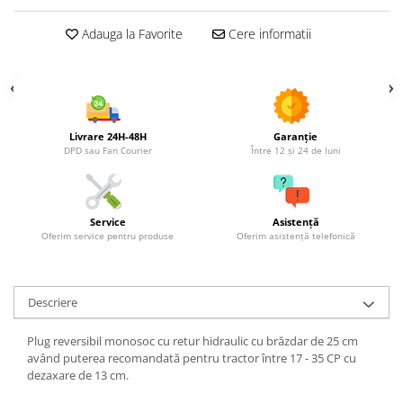
Grape
Adauga la Favorite
Cere informatii
Cositori
Tocatoare agricole
Cultivatoare
Articole electrice
Livrare 24H-48H
Garanție
Prelungitoare
DPD sau Fan Courier
Între 12 și 24 de luni
Sigurante electrice
Surse de iluminat
Plafoniere
Service
Asistență
Scule pentru construcții
Oferim service pentru produse
Oferim asistență telefonică
Betoniere
Ciocane rotopercutoare
Descriere
Plase gard
Plasa sarma galvanizata zincata
Plug reversibil monosoc cu retur hidraulic cu brăzdar de 25 cm
având puterea recomandată pentru tractor între 17 - 35 CP cu
Plasa sarma rabit
dezaxare de 13 cm.
Sarma moale neagra pentru fierari