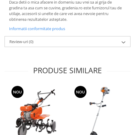
si dulgheri; sarma zincata; sarma
Daca detii o mica afacere in domeniu sau vrei sa ai grija de
ghimpata
gradina ta asa cum se cuvine, gradenia.ro este furnizorul tau de
Plase din polietilena
utilaje, accesorii si unelte de care vei avea nevoie pentru
Plase umbrire
obtinerea rezultatelor asteptate.
Plase anti insecte
Informatii conformitate produs
Plase anti pasari
Plase anti buruieni
Review-uri
(0)
Plase pentru castraveti
Mobilier PVC
Mobilier din PVC pentru casă
PRODUSE SIMILARE
Mobilier PVC pentru grădină
Mobilier comercial din PVC
Butoaie pentru vin
NOU
NOU
Garduri și porți rezidențiale
Garduri
Porti
Articole de consum industrie
Lacuri si vopsele