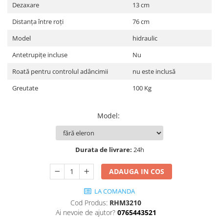
Utilaje agricole
Dezaxare
13 cm
Motocultoare
Distanța între roți
76 cm
Motosape
Model
hidraulic
Motocositori
Antetrupițe incluse
Nu
Motocoase
Motopompe
Roată pentru controlul adâncimii
nu este inclusă
Batoze
Greutate
100 Kg
Granulatoare furaje
Mori cereale
Model
:
Semanatori manuale
Tocatori vegetatie
Zdrobitori
Durata de livrare:
24h
Mașini hidraulice de despicat
lemne
ADAUGA IN COS
Pluguri
LA COMANDA
Plug de scos cartofi
Cod Produs:
RHM3210
Rarițe
Ai nevoie de ajutor?
0765443521
Freze de pamant