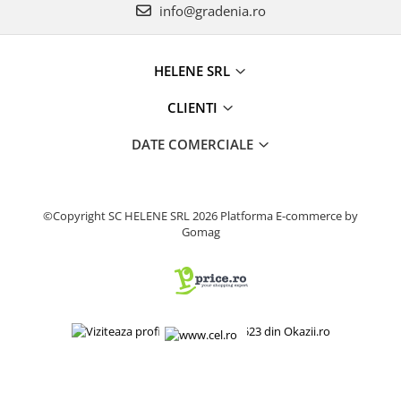
info@gradenia.ro
Fierastrau electric
Fierastrau pendular vertical
Ferastraie stationare
HELENE SRL
Polizor unghiular
CLIENTI
Telemetru
Nivela laser
DATE COMERCIALE
Generatoare curent electric
Freze electrice
Rindele electrice
©Copyright SC HELENE SRL 2026
Platforma E-commerce by
Aparate de sudură tevi PVC
Gomag
Pistoale cu aer cald
Mașini electrice de șlefuit / polișat
Mixer electric
Polizor de banc
Masini de gaurit
Masini de debitat metal
Cutit termic electric