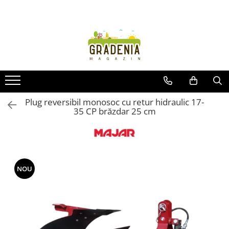
Produse
Unelte pentru grădină
Tractorașe de cosit iarba
Masini de tuns iarba
Roabe
Plug reversibil monosoc cu retur hidraulic 17-
35 CP brăzdar 25 cm
Atomizoare
Pompe de apă
Hidrofoare
Trimmere
Drujbe
NOU
Freze de zapada
Foarfeci
Fierastrau gard viu
Fierastraie telescopice