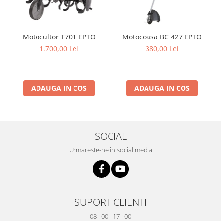
Produse decorative
Produse pentru constructii
Aparate pneumatice
Motocultor T701 EPTO
Motocoasa BC 427 EPTO
1.700,00 Lei
380,00 Lei
Pistoale de vopsit
Set aer comprimat
Compresoare
ADAUGA IN COS
ADAUGA IN COS
Scule si accesorii pneumatice
Scule electrice
Bormasini
Aparate de sudura
SOCIAL
Aeroterme si tunuri de caldura
Urmareste-ne in social media
Aspiratoare profesionale
Capsatoare electrice
Ciocane demolatoare
Ciocane rotopercutoare
SUPORT CLIENTI
Ciocane electro-pneumatice
08 : 00 - 17 : 00
Fierastrau circular