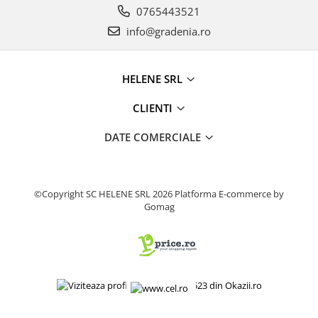
0765443521
Fierastrau electric
info@gradenia.ro
Fierastrau pendular vertical
Ferastraie stationare
Polizor unghiular
HELENE SRL
Telemetru
CLIENTI
Nivela laser
Generatoare curent electric
DATE COMERCIALE
Freze electrice
Rindele electrice
Aparate de sudură tevi PVC
©Copyright SC HELENE SRL 2026
Platforma E-commerce by
Pistoale cu aer cald
Gomag
Mașini electrice de șlefuit / polișat
Mixer electric
Polizor de banc
Masini de gaurit
Masini de debitat metal
Cutit termic electric