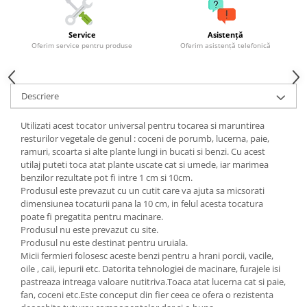
Grape
Cositori
Service
Asistență
Oferim service pentru produse
Oferim asistență telefonică
Tocatoare agricole
Cultivatoare
Articole electrice
Descriere
Prelungitoare
Utilizati acest tocator universal pentru tocarea si maruntirea
Sigurante electrice
resturilor vegetale de genul : coceni de porumb, lucerna, paie,
Surse de iluminat
ramuri, scoarta si alte plante lungi in bucati si benzi. Cu acest
Plafoniere
utilaj puteti toca atat plante uscate cat si umede, iar marimea
benzilor rezultate pot fi intre 1 cm si 10cm.
Scule pentru construcții
Produsul este prevazut cu un cutit care va ajuta sa micsorati
Betoniere
dimensiunea tocaturii pana la 10 cm, in felul acesta tocatura
poate fi pregatita pentru macinare.
Ciocane rotopercutoare
Produsul nu este prevazut cu site.
Plase gard
Produsul nu este destinat pentru uruiala.
Micii fermieri folosesc aceste benzi pentru a hrani porcii, vacile,
Plasa sarma galvanizata zincata
oile , caii, iepurii etc. Datorita tehnologiei de macinare, furajele isi
Plasa sarma rabit
pastreaza intreaga valoare nutitriva.Toaca atat lucerna cat si paie,
Sarma moale neagra pentru fierari
fan, coceni etc.Este conceput din fier ceea ce ofera o rezistenta