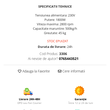
Utilaje agricole
SPECIFICATII TEHNICE
Motocultoare
Tensiunea alimentara: 230V
Motosape
Putere: 1800W
Motocositori
Viteza maxima: 2800 rpm
Motocoase
Capacitate maruntire: 500kg/h
Greutate: 45 kg
Motopompe
Batoze
STOC EPUIZAT
Durata de livrare:
24h
Granulatoare furaje
Cod Produs:
3306
Mori cereale
Ai nevoie de ajutor?
0765443521
Semanatori manuale
Tocatori vegetatie
Adauga la Favorite
Cere informatii
Zdrobitori
Mașini hidraulice de despicat
lemne
Pluguri
Plug de scos cartofi
Livrare 24H-48H
Garanție
Rarițe
DPD sau Fan Courier
Între 12 și 24 de luni
Freze de pamant