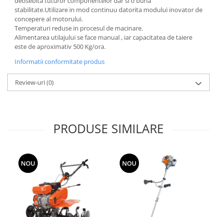
deosebita tuturor componentelor dar si o buna
si dulgheri; sarma zincata; sarma
stabilitate.Utilizare in mod continuu datorita modului inovator de
ghimpata
Plase din polietilena
concepere al motorului.
Plase umbrire
Temperaturi reduse in procesul de macinare.
Alimentarea utilajului se face manual , iar capacitatea de taiere
Plase anti insecte
este de aproximativ 500 Kg/ora.
Plase anti pasari
Informatii conformitate produs
Plase anti buruieni
Plase pentru castraveti
Review-uri
(0)
Mobilier PVC
Mobilier din PVC pentru casă
Mobilier PVC pentru grădină
PRODUSE SIMILARE
Mobilier comercial din PVC
Butoaie pentru vin
Garduri și porți rezidențiale
NOU
NOU
Garduri
Porti
Articole de consum industrie
Lacuri si vopsele