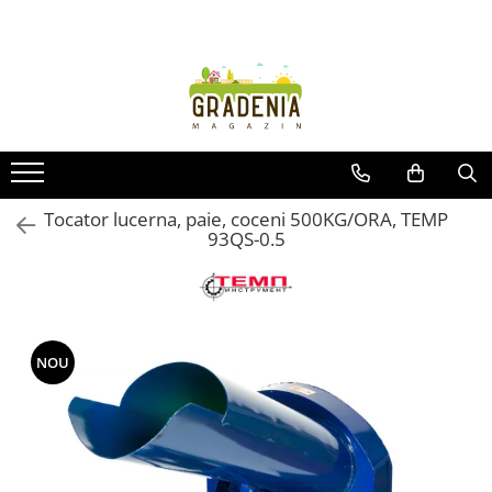
Produse
Unelte pentru grădină
Tractorașe de cosit iarba
Masini de tuns iarba
Roabe
Tocator lucerna, paie, coceni 500KG/ORA, TEMP
93QS-0.5
Atomizoare
Pompe de apă
Hidrofoare
Trimmere
Drujbe
NOU
Freze de zapada
Foarfeci
Fierastrau gard viu
Fierastraie telescopice