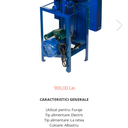
Dispozitiv de ascutit lant
Masini electrice de tuns oi
Motoburghiu
Fierăstrău de mână
Topoare
Suflante
Aspirator pentru frunze
Compostoare
Tocator resturi vegetale
Tavalugi manuali
Scarificatoare
Gama gazon
900,00 Lei
Tăvălugi pentru gazon
Role de irigat
CARACTERISTICI GENERALE
Distribuitoare de nisip
Utilizat pentru: Furaje
Aeratoare pentru gazon
Tip alimentare: Electric
Tip alimentare: La retea
Șuruburi autoforante
Culoare: Albastru