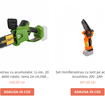
Set minifierastrau cu lant pe 
astrau cu acumulator, Li-ion, 20
brushless 20V -2Ah
h, 4600 rotatii, lama 24 cm,FARA
MULATOR SI INCARCATOR
301,00 Lei
530,00 Lei
ADAUGA IN COS
ADAUGA IN COS