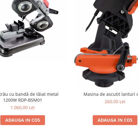
trău cu bandă de tăiat metal
Masina de ascutit lanturi 
1200W RDP-BSM01
260,00 Lei
1.060,00 Lei
ADAUGA IN COS
ADAUGA IN COS