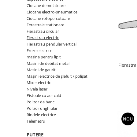
Dispozitiv de ascutit lant
Ciocane demolatoare
Masini electrice de tuns oi
Ciocane electro-pneumatice
Motoburghiu
Ciocane rotopercutoare
Fierăstrău de mână
Ferastraie stationare
Fierastrau circular
Topoare
Fierastrau electric
Suflante
Fierastrau pendular vertical
Aspirator pentru frunze
Freze electrice
Compostoare
masina pentru lipit
Masini de debitat metal
Tocator resturi vegetale
Fierastra
Masini de gaurit
Tavalugi manuali
Mașini electrice de șlefuit / polișat
Scarificatoare
Mixer electric
Gama gazon
Nivela laser
Pistoale cu aer cald
Tăvălugi pentru gazon
Polizor de banc
Role de irigat
Polizor unghiular
Distribuitoare de nisip
Rindele electrice
NOU
Telemetru
Aeratoare pentru gazon
Șuruburi autoforante
PUTERE