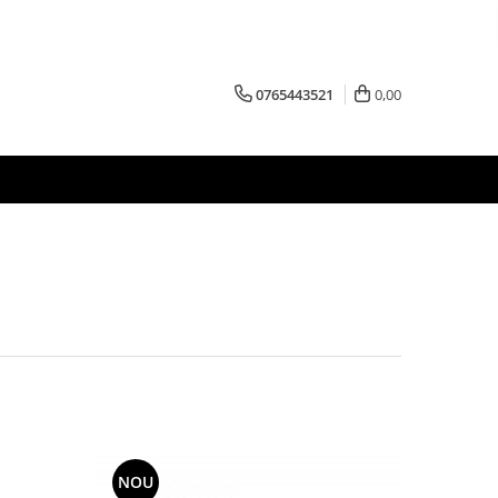
0765443521
0,00
NOU