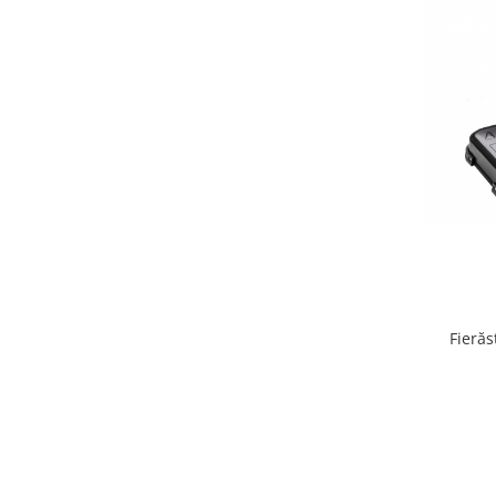
Produse decorative
Produse pentru constructii
Aparate pneumatice
Pistoale de vopsit
Set aer comprimat
Compresoare
Scule si accesorii pneumatice
Scule electrice
Bormasini
Aparate de sudura
Aeroterme si tunuri de caldura
Fierăs
Aspiratoare profesionale
Capsatoare electrice
Ciocane demolatoare
Ciocane rotopercutoare
Ciocane electro-pneumatice
Fierastrau circular