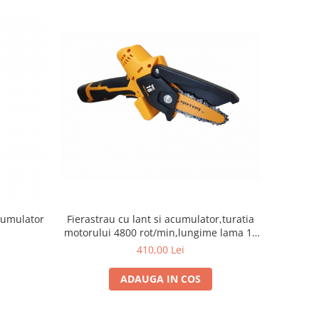
acumulator
Fierastrau cu lant si acumulator,turatia
motorului 4800 rot/min,lungime lama 10
cm
410,00 Lei
ADAUGA IN COS