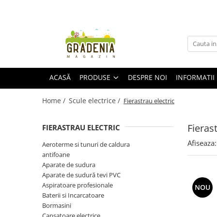
Produse
Unelte pentru grădină
Tractorașe de cosit iarba
ACASĂ
PRODUSE
DESPRE NOI
INFORMATII 
Masini de tuns iarba
Roabe
Home /
Scule electrice /
Fierastrau electric
Atomizoare
Pompe de apă
Fierast
FIERASTRAU ELECTRIC
Hidrofoare
Trimmere
Afiseaza:
Aeroterme si tunuri de caldura
antifoane
Drujbe
Aparate de sudura
Freze de zapada
Aparate de sudură tevi PVC
Foarfeci
Aspiratoare profesionale
NOU
Fierastrau gard viu
Baterii si Incarcatoare
Fierastraie telescopice
Bormasini
Capsatoare electrice