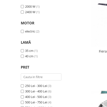
Utilaje agricole
2000 W
(1)
Motocultoare
2400 W
(1)
Motosape
Motocositori
MOTOR
Motocoase
electric
(2)
Motopompe
Batoze
LAMĂ
Granulatoare furaje
35 cm
(1)
Fier
Mori cereale
40 cm
(1)
Semanatori manuale
Tocatori vegetatie
PRET
Zdrobitori
Mașini hidraulice de despicat
lemne
250 Lei - 300 Lei
(3)
Pluguri
300 Lei - 400 Lei
(6)
Plug de scos cartofi
400 Lei - 500 Lei
(3)
Rarițe
500 Lei - 750 Lei
(4)
Freze de pamant