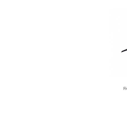
Cosuri si pubele
F