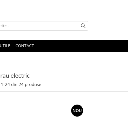
UTILE
CONTACT
rau electric
1-
24
din
24
produse
NOU