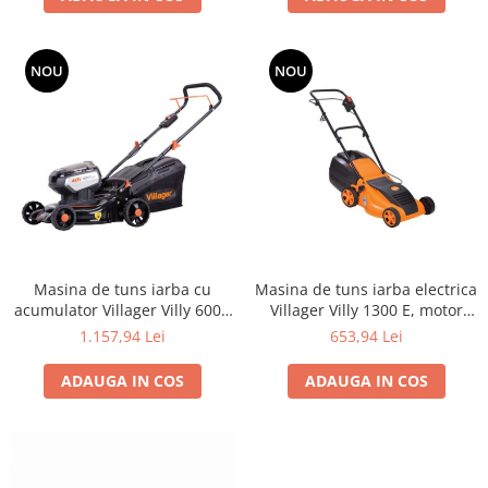
Grape
Cositori
NOU
NOU
Tocatoare agricole
Cultivatoare
Articole electrice
Prelungitoare
Sigurante electrice
Surse de iluminat
Plafoniere
Scule pentru construcții
Masina de tuns iarba cu
Masina de tuns iarba electrica
acumulator Villager Villy 6000
Villager Villy 1300 E, motor
Betoniere
E, motor fara perii, 40 V, 4.0
inductie (generatie noua, fara
1.157,94 Lei
653,94 Lei
Ciocane rotopercutoare
Ah
perii)
Plase gard
ADAUGA IN COS
ADAUGA IN COS
Plasa sarma galvanizata zincata
Plasa sarma rabit
Sarma moale neagra pentru fierari