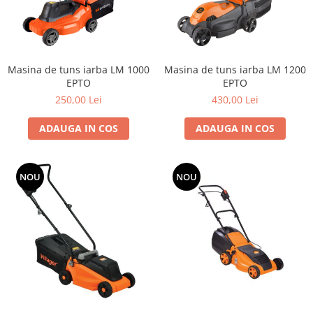
Dispozitiv de ascutit lant
Masini electrice de tuns oi
Motoburghiu
Fierăstrău de mână
Masina de tuns iarba LM 1000
Masina de tuns iarba LM 1200
Topoare
EPTO
EPTO
Suflante
250,00 Lei
430,00 Lei
Aspirator pentru frunze
ADAUGA IN COS
ADAUGA IN COS
Compostoare
Tocator resturi vegetale
Tavalugi manuali
NOU
NOU
Scarificatoare
Gama gazon
Tăvălugi pentru gazon
Role de irigat
Distribuitoare de nisip
Aeratoare pentru gazon
Șuruburi autoforante