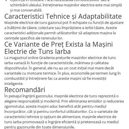
schimbării uleiului, întreținerea mașinilor electrice este mai simplă
Fierastrau electric
și mai convenabilă.
Caracteristici Tehnice și Adaptabilitate
Fierastrau pendular vertical
Ferastraie stationare
Mașinile electrice de tuns gazonul pot fi echipate cu funcții de ajustare
a înălțimii de tăiere, colectare sau împrăștiere a ierbii tăiate. Aceste
Polizor unghiular
caracteristici adiționale permit utilizatorilor să adapteze mașina la
Telemetru
cerințele specifice ale terenului lor.
Ce Variante de Preț Exista la Mașini
Nivela laser
Electrie de Tuns Iarba
Generatoare curent electric
La magazinul online Gradenia prețurile mașinilor electrice de tuns
Freze electrice
iarba variază în funcție de caracteristicile, mărimea și calitatea
Rindele electrice
dispozitivului. În general, ele nu au un cost inițial mai mare decât
variantele cu motoare termice. În plus, economiile pe termen lung în
Aparate de sudură tevi PVC
combustibil și întreținere fac ca aceste mașini să fie investiții
Pistoale cu aer cald
inteligente.
Recomandări
Mașini electrice de șlefuit / polișat
În peisajul îngrijirii gazonului, mașinile electrice de tuns reprezintă o
Mixer electric
alegere responsabilă și modernă. Prin eliminarea emisiilor și reducerea
Polizor de banc
zgomotului, aceste mașini aduc beneficii atât pentru mediul
înconjurător, cât și pentru confortul utilizatorilor. Cu o varietate de
Masini de gaurit
caracteristici tehnice și opțiuni de alimentare, mașinile electrice de
Masini de debitat metal
tuns iarba promovează o îngrijire eficientă și prietenoasă cu mediul
Cutit termic electric
pentru gazonurile din toate dimensiunile.