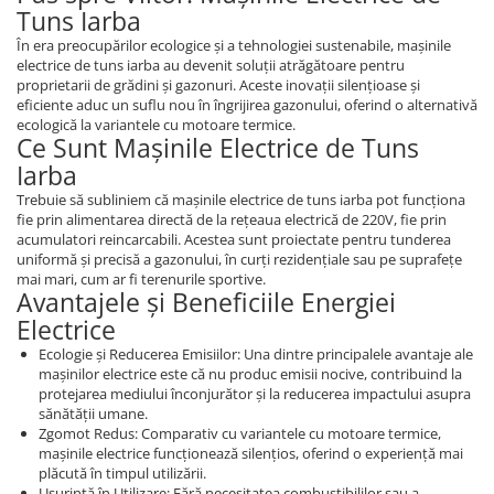
Tuns Iarba
Produse decorative
În era preocupărilor ecologice și a tehnologiei sustenabile, mașinile
Produse pentru constructii
electrice de tuns iarba au devenit soluții atrăgătoare pentru
Aparate pneumatice
proprietarii de grădini și gazonuri. Aceste inovații silențioase și
eficiente aduc un suflu nou în îngrijirea gazonului, oferind o alternativă
Pistoale de vopsit
ecologică la variantele cu motoare termice.
Ce Sunt Mașinile Electrice de Tuns
Set aer comprimat
Iarba
Compresoare
Trebuie să subliniem că mașinile electrice de tuns iarba pot funcționa
Scule si accesorii pneumatice
fie prin alimentarea directă de la rețeaua electrică de 220V, fie prin
Scule electrice
acumulatori reincarcabili. Acestea sunt proiectate pentru tunderea
uniformă și precisă a gazonului, în curți rezidențiale sau pe suprafețe
Bormasini
mai mari, cum ar fi terenurile sportive.
Aparate de sudura
Avantajele și Beneficiile Energiei
Aeroterme si tunuri de caldura
Electrice
Aspiratoare profesionale
Ecologie și Reducerea Emisiilor: Una dintre principalele avantaje ale
mașinilor electrice este că nu produc emisii nocive, contribuind la
Capsatoare electrice
protejarea mediului înconjurător și la reducerea impactului asupra
Ciocane demolatoare
sănătății umane.
Zgomot Redus: Comparativ cu variantele cu motoare termice,
Ciocane rotopercutoare
mașinile electrice funcționează silențios, oferind o experiență mai
Ciocane electro-pneumatice
plăcută în timpul utilizării.
Fierastrau circular
Ușurință în Utilizare: Fără necesitatea combustibililor sau a