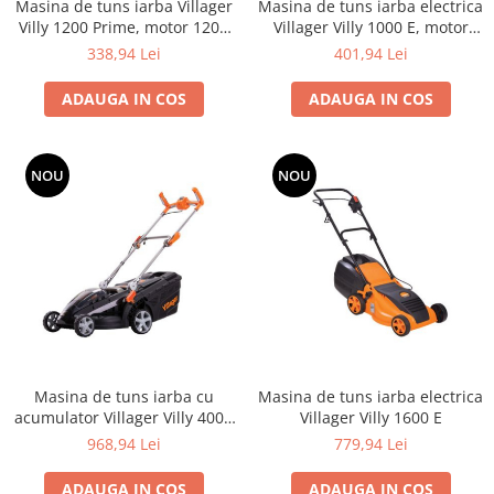
Masina de tuns iarba Villager
Masina de tuns iarba electrica
Utilaje agricole
Villy 1200 Prime, motor 1200
Villager Villy 1000 E, motor
Motocultoare
W
inductie
338,94 Lei
401,94 Lei
Motosape
Motocositori
ADAUGA IN COS
ADAUGA IN COS
Motocoase
Motopompe
NOU
NOU
Batoze
Granulatoare furaje
Mori cereale
Semanatori manuale
Tocatori vegetatie
Zdrobitori
Mașini hidraulice de despicat
lemne
Masina de tuns iarba cu
Masina de tuns iarba electrica
Pluguri
acumulator Villager Villy 4000
Villager Villy 1600 E
Plug de scos cartofi
E, motor fara perii, 40 V, 4.0
968,94 Lei
779,94 Lei
Ah
Rarițe
ADAUGA IN COS
ADAUGA IN COS
Freze de pamant