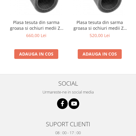
si dulgheri; sarma zincata; sarma
ghimpata
Plase din polietilena
Plase umbrire
Plasa tesuta din sarma
Plasa tesuta din sarma
Plase anti insecte
groasa si ochiuri medii Zn
groasa si ochiuri medii Zn
Plase anti pasari
1x12 m - 3.0x3.0x1.0 mm
1x12 m - 4.0x4.0x1.0 mm
660,00 Lei
520,00 Lei
Plase anti buruieni
Plase pentru castraveti
ADAUGA IN COS
ADAUGA IN COS
Mobilier PVC
Mobilier din PVC pentru casă
Mobilier PVC pentru grădină
Mobilier comercial din PVC
SOCIAL
Butoaie pentru vin
Urmareste-ne in social media
Garduri și porți rezidențiale
Garduri
Porti
SUPORT CLIENTI
Articole de consum industrie
08 : 00 - 17 : 00
Lacuri si vopsele