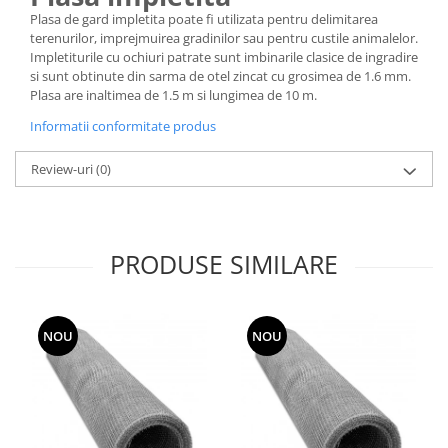
Plasa de gard impletita poate fi utilizata pentru delimitarea
Grape
terenurilor, imprejmuirea gradinilor sau pentru custile animalelor.
Cositori
Impletiturile cu ochiuri patrate sunt imbinarile clasice de ingradire
si sunt obtinute din sarma de otel zincat cu grosimea de 1.6 mm.
Tocatoare agricole
Plasa are inaltimea de 1.5 m si lungimea de 10 m.
Cultivatoare
Informatii conformitate produs
Articole electrice
Prelungitoare
Review-uri
(0)
Sigurante electrice
Surse de iluminat
Plafoniere
PRODUSE SIMILARE
Scule pentru construcții
Betoniere
Ciocane rotopercutoare
NOU
NOU
Plase gard
Plasa sarma galvanizata zincata
Plasa sarma rabit
Sarma moale neagra pentru fierari