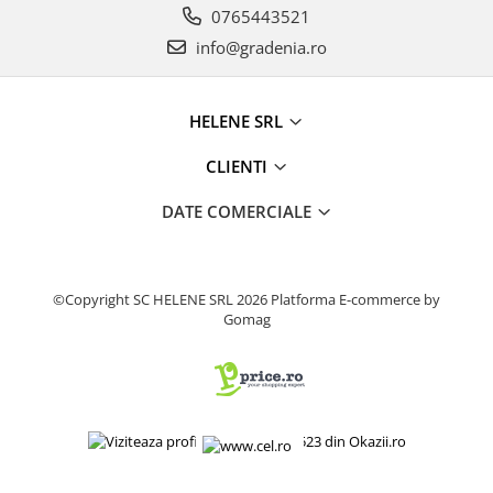
0765443521
Produse decorative
info@gradenia.ro
Produse pentru constructii
Aparate pneumatice
Pistoale de vopsit
HELENE SRL
Set aer comprimat
CLIENTI
Compresoare
Scule si accesorii pneumatice
DATE COMERCIALE
Scule electrice
Bormasini
Aparate de sudura
©Copyright SC HELENE SRL 2026
Platforma E-commerce by
Gomag
Aeroterme si tunuri de caldura
Aspiratoare profesionale
Capsatoare electrice
Ciocane demolatoare
Ciocane rotopercutoare
Ciocane electro-pneumatice
Fierastrau circular