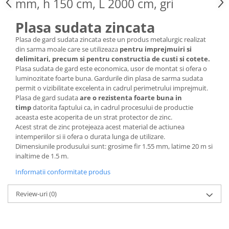
mm, h 150 cm, L 2000 cm, gri
Grape
Plasa sudata zincata
Cositori
Tocatoare agricole
Plasa de gard sudata zincata este un produs metalurgic realizat
din sarma moale care se utilizeaza
pentru imprejmuiri si
Cultivatoare
delimitari, precum si pentru constructia de custi si cotete.
Articole electrice
Plasa sudata de gard este economica, usor de montat si ofera o
luminozitate foarte buna. Gardurile din plasa de sarma sudata
Prelungitoare
permit o vizibilitate excelenta in cadrul perimetrului imprejmuit.
Sigurante electrice
Plasa de gard sudata
are o rezistenta foarte buna in
timp
datorita faptului ca, in cadrul procesului de productie
Surse de iluminat
aceasta este acoperita de un strat protector de zinc.
Plafoniere
Acest strat de zinc protejeaza acest material de actiunea
Scule pentru construcții
intemperiilor si ii ofera o durata lunga de utilizare.
Dimensiunile produsului sunt: grosime fir 1.55 mm, latime 20 m si
Betoniere
inaltime de 1.5 m.
Ciocane rotopercutoare
Informatii conformitate produs
Plase gard
Plasa sarma galvanizata zincata
Review-uri
(0)
Plasa sarma rabit
Sarma moale neagra pentru fierari