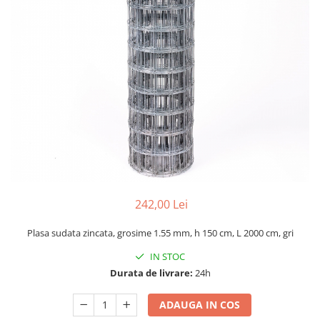
Dispozitiv de ascutit lant
Masini electrice de tuns oi
Motoburghiu
Fierăstrău de mână
Topoare
Suflante
Aspirator pentru frunze
Compostoare
Tocator resturi vegetale
Tavalugi manuali
Scarificatoare
242,00 Lei
Gama gazon
Tăvălugi pentru gazon
Plasa sudata zincata, grosime 1.55 mm, h 150 cm, L 2000 cm, gri
Role de irigat
IN STOC
Distribuitoare de nisip
Durata de livrare:
24h
Aeratoare pentru gazon
Șuruburi autoforante
ADAUGA IN COS