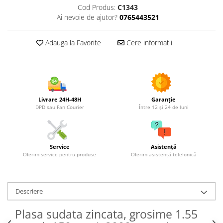
Utilaje agricole
Cod Produs:
C1343
Ai nevoie de ajutor?
0765443521
Motocultoare
Motosape
Adauga la Favorite
Cere informatii
Motocositori
Motocoase
Motopompe
Batoze
Granulatoare furaje
Livrare 24H-48H
Garanție
DPD sau Fan Courier
Între 12 și 24 de luni
Mori cereale
Semanatori manuale
Tocatori vegetatie
Service
Asistență
Zdrobitori
Oferim service pentru produse
Oferim asistență telefonică
Mașini hidraulice de despicat
lemne
Pluguri
Descriere
Plug de scos cartofi
Rarițe
Plasa sudata zincata, grosime 1.55
Freze de pamant