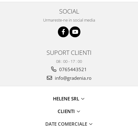
Produse decorative
SOCIAL
Produse pentru constructii
Urmareste-ne in social media
Aparate pneumatice
Pistoale de vopsit
Set aer comprimat
Compresoare
SUPORT CLIENTI
Scule si accesorii pneumatice
08 : 00 - 17 : 00
Scule electrice
0765443521
Bormasini
info@gradenia.ro
Aparate de sudura
Aeroterme si tunuri de caldura
Aspiratoare profesionale
HELENE SRL
Capsatoare electrice
CLIENTI
Ciocane demolatoare
Ciocane rotopercutoare
DATE COMERCIALE
Ciocane electro-pneumatice
Fierastrau circular