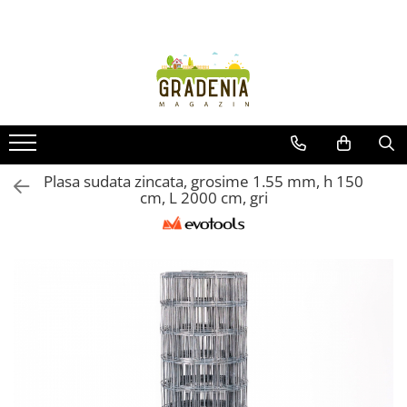
Produse
Unelte pentru grădină
Tractorașe de cosit iarba
Masini de tuns iarba
Roabe
Plasa sudata zincata, grosime 1.55 mm, h 150
cm, L 2000 cm, gri
Atomizoare
Pompe de apă
Hidrofoare
Trimmere
Drujbe
Freze de zapada
Foarfeci
Fierastrau gard viu
Fierastraie telescopice