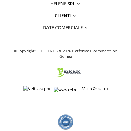
HELENE SRL
Produse decorative
Produse pentru constructii
CLIENTI
Aparate pneumatice
DATE COMERCIALE
Pistoale de vopsit
Set aer comprimat
Compresoare
©Copyright SC HELENE SRL 2026
Platforma E-commerce by
Scule si accesorii pneumatice
Gomag
Scule electrice
Bormasini
Aparate de sudura
Aeroterme si tunuri de caldura
Aspiratoare profesionale
Capsatoare electrice
Ciocane demolatoare
Ciocane rotopercutoare
Ciocane electro-pneumatice
Fierastrau circular