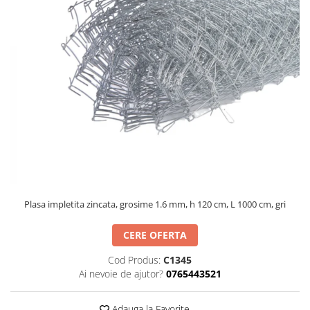
Dispozitiv de ascutit lant
Masini electrice de tuns oi
Motoburghiu
Fierăstrău de mână
Topoare
Suflante
Aspirator pentru frunze
Compostoare
Tocator resturi vegetale
Tavalugi manuali
Scarificatoare
Gama gazon
Plasa impletita zincata, grosime 1.6 mm, h 120 cm, L 1000 cm, gri
Tăvălugi pentru gazon
CERE OFERTA
Role de irigat
Distribuitoare de nisip
Cod Produs:
C1345
Ai nevoie de ajutor?
0765443521
Aeratoare pentru gazon
Șuruburi autoforante
Adauga la Favorite