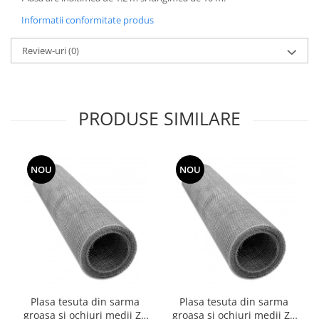
Grape
Informatii conformitate produs
Cositori
Review-uri
(0)
Tocatoare agricole
Cultivatoare
Articole electrice
PRODUSE SIMILARE
Prelungitoare
Sigurante electrice
Surse de iluminat
Plafoniere
NOU
NOU
Scule pentru construcții
Betoniere
Ciocane rotopercutoare
Plase gard
Plasa sarma galvanizata zincata
Plasa sarma rabit
Plasa tesuta din sarma
Plasa tesuta din sarma
Sarma moale neagra pentru fierari
groasa si ochiuri medii Zn
groasa si ochiuri medii Zn