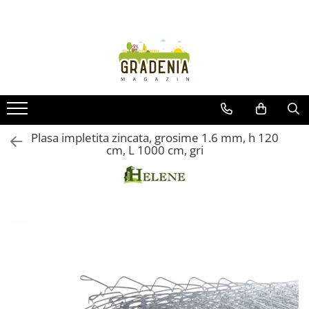
Produse
Unelte pentru grădină
Tractorașe de cosit iarba
Masini de tuns iarba
Roabe
Plasa impletita zincata, grosime 1.6 mm, h 120
cm, L 1000 cm, gri
Atomizoare
Pompe de apă
Hidrofoare
Trimmere
Drujbe
Freze de zapada
Foarfeci
Fierastrau gard viu
Fierastraie telescopice