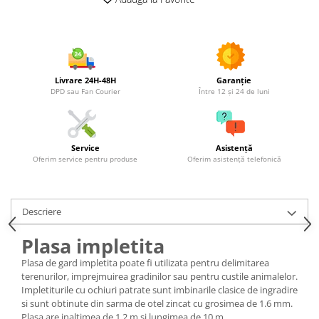
Utilaje agricole
Motocultoare
Motosape
Motocositori
Livrare 24H-48H
Garanție
Motocoase
DPD sau Fan Courier
Între 12 și 24 de luni
Motopompe
Batoze
Granulatoare furaje
Service
Asistență
Mori cereale
Oferim service pentru produse
Oferim asistență telefonică
Semanatori manuale
Tocatori vegetatie
Zdrobitori
Descriere
Mașini hidraulice de despicat
Plasa impletita
lemne
Pluguri
Plasa de gard impletita poate fi utilizata pentru delimitarea
terenurilor, imprejmuirea gradinilor sau pentru custile animalelor.
Plug de scos cartofi
Impletiturile cu ochiuri patrate sunt imbinarile clasice de ingradire
Rarițe
si sunt obtinute din sarma de otel zincat cu grosimea de 1.6 mm.
Plasa are inaltimea de 1.2 m si lungimea de 10 m.
Freze de pamant